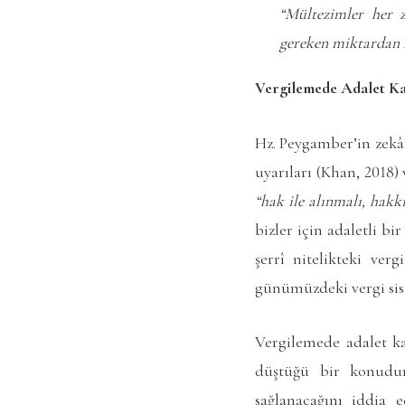
“Mültezimler her z
gereken miktardan fa
Vergilemede Adalet K
Hz. Peygamber’in zekâ
uyarıları (Khan, 2018)
“hak ile alınmalı, hakk
bizler için adaletli 
şerrî nitelikteki ve
günümüzdeki vergi sist
Vergilemede adalet ka
düştüğü bir konudur.
sağlanacağını iddia e