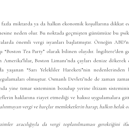
 fazla miktarda ya da halkın ekonomik koşullarına dikkat e
esine neden olur. Bu noktada geçmişten günümüze bu psikol
fyalarda önemli vergi isyanları başlatmıştır. Örneğin ABD’
ı “Boston Tea Party” olarak bilinen olaydır. İngiltere’den g
en Amerika’lılar, Boston Limanı’nda çayları denize dökerek d
da yaşanan “Sarı Yelekliler Hareketi”nin nedenlerinden 
gulamaları olmuştur. Osmanlı Devleti’nde de zaman zaman ç
nda yine tımar sisteminin bozulup yerine iltizam sisteminin 
flerin haklarına riayet etmediği ve haksız uygulamalara gitt
 alınmayan vergi ve harçlar memleketlerin harap, halkın helak 
imler aracılığıyla da vergi toplanılmaması gerektiğini if