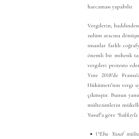
harcaması yapabilir.
Vergilerin; haddinden
zulüm aracına dönüşm
insanlar farklı coğra
önemli bir mihenk taş
vergileri protesto ed
Yine 2018’de Fransa’
Hükümeti’nin vergi uy
çıkmıştır. Bunun yanı
mültezimlerin mükelle
Yusuf’a göre
“hakkıyla
(
“Ebu Yusuf mültez