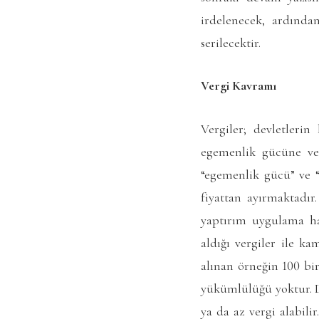
irdelenecek, ardında
serilecektir.
Vergi Kavramı
Vergiler; devletleri
egemenlik gücüne ve 
“egemenlik gücü” ve “
fiyattan ayırmaktadı
yaptırım uygulama hak
aldığı vergiler ile k
alınan örneğin 100 bi
yükümlülüğü yoktur. D
ya da az vergi alabili