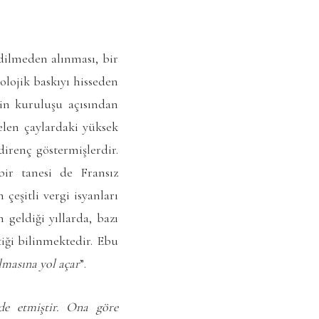
dilmeden alınması, bir
ojik baskıyı hisseden
nin kuruluşu açısından
elen çaylardaki yüksek
irenç göstermişlerdir.
bir tanesi de Fransız
eşitli vergi isyanları
geldiği yıllarda, bazı
iği bilinmektedir. Ebu
olmasına
yol açar
”
.
ade etmiştir. Ona göre