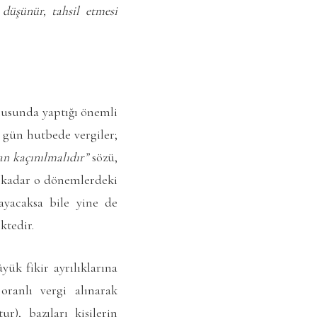
 düşünür, tahsil etmesi
nusunda yaptığı önemli
r gün hutbede vergiler;
tan kaçınılmalıdır”
sözü,
e kadar o dönemlerdeki
ayacaksa bile yine de
ktedir.
ük fikir ayrılıklarına
oranlı vergi alınarak
r), bazıları kişilerin