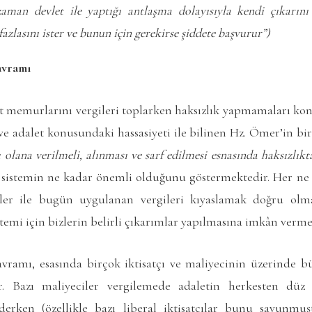
aman devlet ile yaptığı antlaşma dolayısıyla kendi çıkarını
zlasını ister ve bunun için gerekirse şiddete başvurur”)
avramı
t memurlarını vergileri toplarken haksızlık yapmamaları ko
 ve adalet konusundaki hassasiyeti ile bilinen Hz. Ömer’in bi
ı olana verilmeli, alınması ve sarf edilmesi esnasında haksızlık
bir sistemin ne kadar önemli olduğunu göstermektedir. Her n
rgiler ile bugün uygulanan vergileri kıyaslamak doğru olm
emi için bizlerin belirli çıkarımlar yapılmasına imkân verme
vramı, esasında birçok iktisatçı ve maliyecinin üzerinde büy
 Bazı maliyeciler vergilemede adaletin herkesten düz 
derken (özellikle bazı liberal iktisatçılar bunu savunmuştu