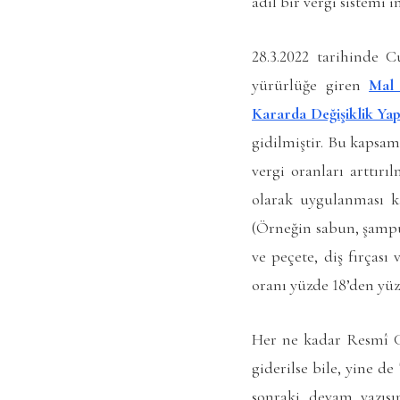
adil bir vergi sistemi 
28.3.2022 tarihinde 
yürürlüğe giren
Mal 
Kararda Değişiklik Ya
gidilmiştir. Bu kapsam
vergi oranları arttırı
olarak uygulanması ka
(Örneğin sabun, şampua
ve peçete, diş fırçası
oranı yüzde 18’den yüzd
Her ne kadar Resmî Ga
giderilse bile, yine d
sonraki devam yazıs