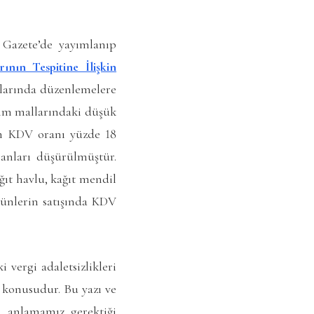
 Gazete’de yayımlanıp
nın Tespitine İlişkin
nlarında düzenlemelere
etim mallarındaki düşük
inin KDV oranı yüzde 18
ranları düşürülmüştür.
ğıt havlu, kağıt mendil
ürünlerin satışında KDV
vergi adaletsizlikleri
z konusudur. Bu yazı ve
 anlamamız gerektiği