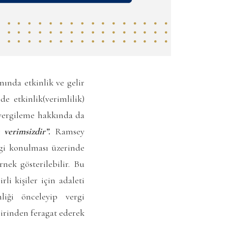
ında etkinlik ve gelir
e etkinlik(verimlilik)
n vergileme hakkında da
r verimsizdir”
.
Ramsey
rgi konulması üzerinde
nek gösterilebilir. Bu
li kişiler için adaleti
iği önceleyip vergi
lirinden feragat ederek