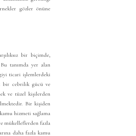
örnekler gözler önüne
şılıksız bir biçimde,
. Bu tanımda yer alan
yi ticari işlemlerdeki
 bir cebrilik gücü ve
ek ve tüzel kişilerden
lmektedir. Bir kişiden
k kamu hizmeti sağlama
e mükelleflerden fazla
ararına daha fazla kamu