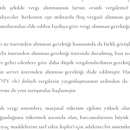
tılı şekilde vergi alınmasının (artan oranlı vergileme) 
iyeciler herkesten eşit miktarda (baş vergisi) alınması g
amalarından elde edilen faydaya göre vergi alınması gerektiğin
n ne üzerinden alınması gerektiği hususunda da farklı görüşl
gelir üzerinden alınması gerektiği üzerinde durulmuş, bazı te
e geliri edenlere göre daha düşük vergilendirilmesi gerektiği
rin servet üzerinden alınması gerektiği ifade edilmiştir. H
 ÖTV vb.) dolaylı vergilerin yaygınlaşmasının ardından da
rine de yeni tartışmalar başlamıştır.
alı vergi sistemleri; marjinal tüketim eğilimi yüksek olan
çoğunluğunu tüketmek zorunda olan, harcamalarının büyük
yaç maddelerine sarf eden kişiler) için adaletsiz bir sistemke