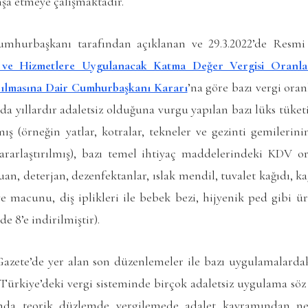
inşa etmeye çalışmaktadır.
Cumhurbaşkanı tarafından açıklanan ve 29.3.2022’de Resmi
ve Hizmetlere Uygulanacak Katma Değer Vergisi Oranları
pılmasına Dair Cumhurbaşkanı Kararı
’na göre
bazı vergi ora
da yıllardır adaletsiz olduğuna vurgu yapılan bazı lüks tük
lmış (örneğin yatlar, kotralar, tekneler ve gezinti gemiler
rarlaştırılmış), bazı temel ihtiyaç maddelerindeki KDV o
n, deterjan, dezenfektanlar, ıslak mendil, tuvalet kağıdı, ka
 ve macunu, diş iplikleri ile bebek bezi, hijyenik ped gibi 
e 8’e indirilmiştir).
zete’de yer alan son düzenlemeler ile bazı uygulamalardaki 
e Türkiye’deki vergi sisteminde birçok adaletsiz uygulama sö
ında teorik düzlemde vergilemede adalet kavramından ne