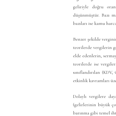
geliriyle doğru oran
düşünmüştür. Bazı mal
bazıları ise kamu harc
Benzer şekilde vergini
teorilerde vergilerin 
elde edenlerin, sermay
teorilerde ise vergile
sınıflandırılan (KDV,
etkinlik kavramları üze
Dolaylı vergilere day
(gelirlerinin büyük 
barınma gibi temel ihti