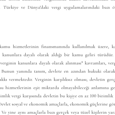
n Türkiye ve Dünya’daki vergi uygulamalarındaki bazı 
n kamu hizmetlerinin finansmanında kullanılmak üzere, kar
kanunlara dayalı olarak aldığı bir kamu geliri türüdür
verginin kanunlara dayalı olarak alınması” kavramları, vergi
r. Bunun yanında tanım, devlete en azından hukuki olarak
kı vermektedir. Verginin karşılıksız olması; devletin gerç
amu hizmetlerinin eşit miktarda olmayabileceği anlamına ge
rimlik vergi karşısında devletin bu kişiye en az 100 birimli
evlet sosyal ve ekonomik amaçlarla, ekonomik güçlerine gör
r. Ve yine aynı amaçlarla bazı gerçek veya tüzel kişilerin y