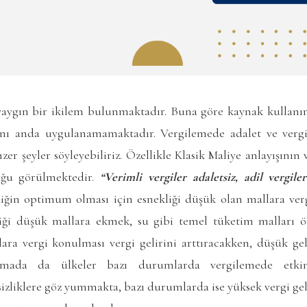
yaygın bir ikilem bulunmaktadır. Buna göre kaynak kullanım
nı anda uygulanamamaktadır. Vergilemede adalet ve vergid
zer şeyler söyleyebiliriz. Özellikle Klasik Maliye anlayışını
ğu görülmektedir.
“Verimli vergiler adaletsiz, adil vergile
liğin optimum olması için esnekliği düşük olan mallara ve
iği düşük mallara ekmek, su gibi temel tüketim malları ör
ra vergi konulması vergi gelirini arttıracakken, düşük gelir
lamada da ülkeler bazı durumlarda vergilemede etkinl
sizliklere göz yummakta, bazı durumlarda ise yüksek vergi ge