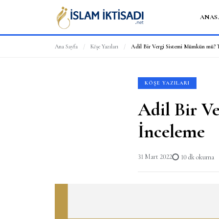
ANAS
Ana Sayfa
/
Köşe Yazıları
/
Adil Bir Vergi Sistemi Mümkün mü? T
KÖŞE YAZILARI
Adil Bir V
İnceleme
31 Mart 2022
10 dk okuma