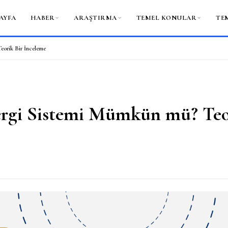
AYFA
HABER
ARAŞTIRMA
TEMEL KONULAR
TE
eorik Bir İnceleme
ergi Sistemi Mümkün mü? Teo