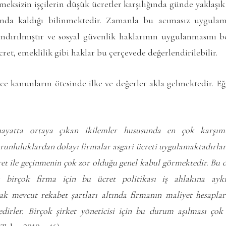
meksizin işçilerin düşük ücretler karşılığında günde yaklaşı
unda kaldığı bilinmektedir. Zamanla bu acımasız uygula
andırılmıştır ve sosyal güvenlik haklarının uygulanmasını be
ücret, emeklilik gibi haklar bu çerçevede değerlendirilebilir.
nce kanunların ötesinde ilke ve değerler akla gelmektedir. Eğ
 hayatta ortaya çıkan ikilemler hususunda en çok karşı
zorunluluklardan dolayı firmalar asgari ücreti uygulamaktadırla
cret ile geçinmenin çok zor olduğu genel kabul görmektedir. Bu 
 birçok firma için bu ücret politikası iş ahlakına ay
ak mevcut rekabet şartları altında firmanın maliyet hesaplar
dirler. Birçok şirket yöneticisi için bu durum aşılması ço