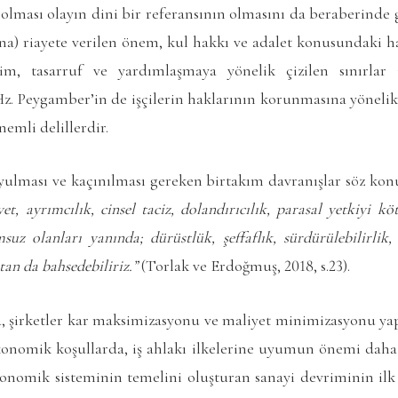
ak olması olayın dini bir referansının olmasını da beraberinde 
a) riayete verilen önem, kul hakkı ve adalet konusundaki ha
im, tasarruf ve yardımlaşmaya yönelik çizilen sınırlar
z. Peygamber’in de işçilerin haklarının korunmasına yönelik ta
nemli delillerdir.
uyulması ve kaçınılması gereken birtakım davranışlar söz ko
et, ayrımcılık, cinsel taciz, dolandırıcılık, parasal yetkiyi k
msuz olanları yanında; dürüstlük, şeffaflık, sürdürülebilirlik, 
tan da bahsedebiliriz.”
(Torlak ve Erdoğmuş, 2018, s.23).
ta, şirketler kar maksimizasyonu ve maliyet minimizasyonu ya
konomik koşullarda, iş ahlakı ilkelerine uyumun önemi dah
nomik sisteminin temelini oluşturan sanayi devriminin ilk çı