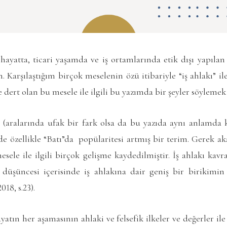
ayatta, ticari yaşamda ve iş ortamlarında etik dışı yapıla
 Karşılaştığım birçok meselenin özü itibariyle “iş ahlakı” ile
 dert olan bu mesele ile ilgili bu yazımda bir şeyler söylemek
ği (aralarında ufak bir fark olsa da bu yazıda aynı anlamda kul
e özellikle “Batı”da popülaritesi artmış bir terim. Gerek 
esele ile ilgili birçok gelişme kaydedilmiştir. İş ahlakı kavr
 düşüncesi içerisinde iş ahlakına dair geniş bir birikimi
18, s.23).
yatın her aşamasının ahlaki ve felsefik ilkeler ve değerler i