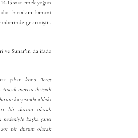
k 14-15 saat emek yoğun
malar birtakım kanuni
raberinde getirmiştir.
ri ve Sunar’ın da ifade
mıza çıkan konu ücret
r. Ancak mevcut iktisadi
durum karşısında ahlaki
kırı bir durum olarak
ı nedeniyle başka şansı
k zor bir durum olarak