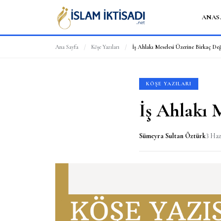
ANAS
Ana Sayfa
/
Köşe Yazıları
/
İş Ahlakı Meselesi Üzerine Birkaç De
KÖŞE YAZILARI
İş Ahlakı 
Sümeyra Sultan Öztürk
3 Haz