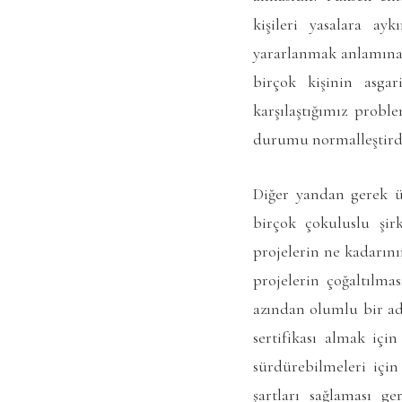
kişileri yasalara ay
yararlanmak anlamına 
birçok kişinin asgar
karşılaştığımız probl
durumu normalleştirdi
Diğer yandan gerek ü
birçok çokuluslu şir
projelerin ne kadarın
projelerin çoğaltılma
azından olumlu bir ad
sertifikası almak içi
sürdürebilmeleri için
şartları sağlaması g