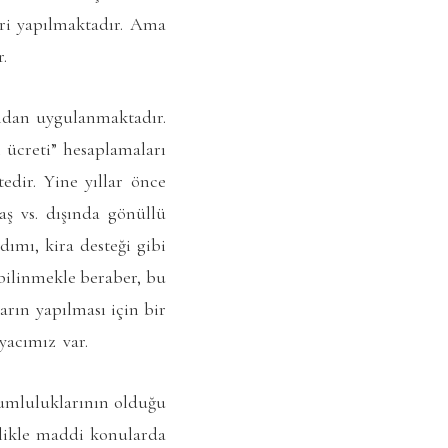
ri yapılmaktadır. Ama
.
ından uygulanmaktadır.
m ücreti” hesaplamaları
edir. Yine yıllar önce
aş vs. dışında gönüllü
ımı, kira desteği gibi
bilinmekle beraber, bu
arın yapılması için bir
yacımız var.
orumluluklarının olduğu
llikle maddi konularda