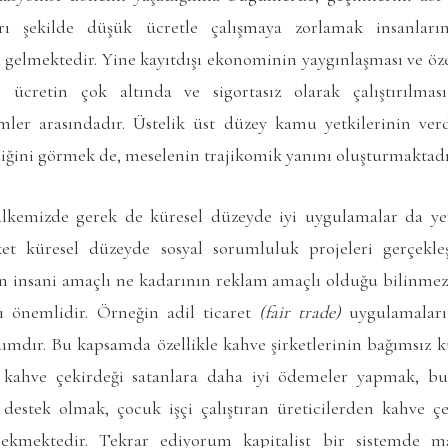
kırı şekilde düşük ücretle çalışmaya zorlamak insanla
gelmektedir. Yine kayıtdışı ekonominin yaygınlaşması ve öze
i ücretin çok altında ve sigortasız olarak çalıştırılma
emler arasındadır. Üstelik üst düzey kamu yetkilerinin ve
ğini görmek de, meselenin trajikomik yanını oluşturmaktadı
lkemizde gerek de küresel düzeyde iyi uygulamalar da ye
ket küresel düzeyde sosyal sorumluluk projeleri gerçekle
ın insani amaçlı ne kadarının reklam amaçlı olduğu bilinmez.
sı önemlidir. Örneğin adil ticaret
(fair trade)
uygulamaları
ımdır. Bu kapsamda özellikle kahve şirketlerinin bağımsız 
n kahve çekirdeği satanlara daha iyi ödemeler yapmak, bu 
 destek olmak, çocuk işçi çalıştıran üreticilerden kahve 
erekmektedir. Tekrar ediyorum kapitalist bir sistemde m