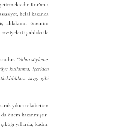
getirmektedir. Kur’an-ı
ssasiyet, helal kazanca
 iş ahlakının önemini
vsiyeleri iş ahlakı ile
nusudur.
“Yalan söyleme,
ötüye kullanma, içeriden
farklılıklara saygı gibi
parak yıkıcı rekabetten
a da önem kazanmıştır.
ktığı yıllarda, kadın,