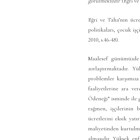
görülmektedir”
(Eğri ve
Eğri ve Taha’nın ücre
politikaları, çocuk iş
2010, s.46-48).
Maalesef günümüzde y
zorlaştırmaktadır. Y
problemler karşımıza
faaliyetlerine ara ve
Ödeneği” isminde ile g
rağmen, işçilerinin b
ücretlerini eksik yatı
maliyetinden kurtulmay
almasıdır. Yüksek enf