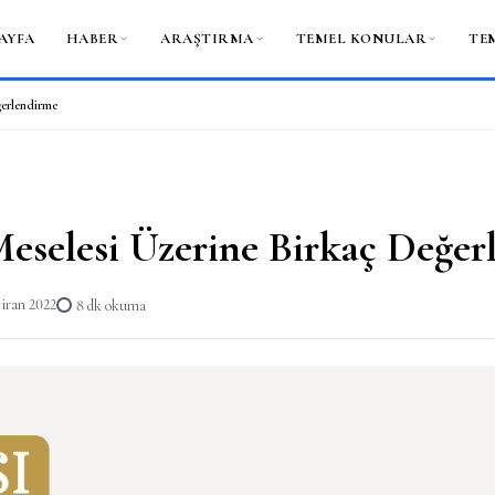
AYFA
HABER
ARAŞTIRMA
TEMEL KONULAR
TE
ğerlendirme
Meselesi Üzerine Birkaç Değe
iran 2022
8 dk okuma