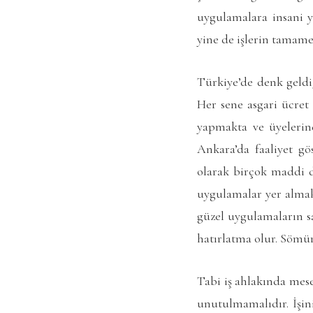
uygulamalara insani 
yine de işlerin tamam
Türkiye’de denk geldi
Her sene asgari ücret 
yapmakta ve üyelerind
Ankara’da faaliyet gö
olarak birçok maddi d
uygulamalar yer almak
güzel uygulamaların sa
hatırlatma olur. Sömür
Tabi iş ahlakında mese
unutulmamalıdır. İşin