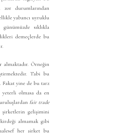
rın zor durumlarından
llikle yabancı uyruklu
sı günümüzde sıklıkla
rdikleri demeçlerde bu
r.
r almaktadır. Örneğin
ştirmektedir. Tabi bu
 Fakat yine de bu tarz
 yeterli olmasa da en
kuruluşlardan
fair trade
şirketlerin gelişimini
çekirdeği almamak gibi
aalesef her şirket bu