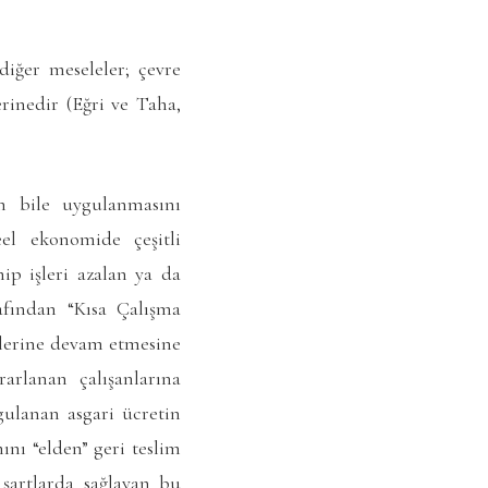
diğer meseleler; çevre
erinedir (Eğri ve Taha,
ın bile uygulanmasını
eel ekonomide çeşitli
p işleri azalan ya da
rafından “Kısa Çalışma
etlerine devam etmesine
rarlanan çalışanlarına
ygulanan asgari ücretin
ını “elden” geri teslim
 şartlarda sağlayan bu