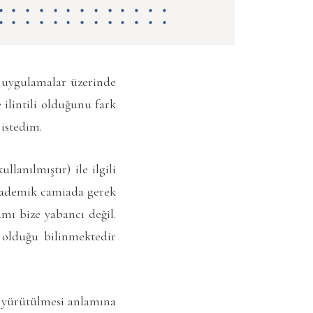
n uygulamalar üzerinde
 ilintili olduğunu fark
 istedim.
lanılmıştır) ile ilgili
akademik camiada gerek
amı bize yabancı değil.
n olduğu bilinmektedir
le yürütülmesi anlamına