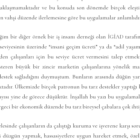
yaklaşmamaktadır ve bu konuda son dönemde birçok eleşti
en vahşi düzende ilerlemesine göre bu uygulamalar anlamlıdır
ğim bir diğer örnek bir iş insanı derneği olan İGİAD taraf
seviyesinin üzerinde “insani geçim ücreti” ya da “adil yaşa
en çalışanları için bu seviye ücret vermesini talep etmekt
steren büyük bir zincir marketin çalışanlarına yönelik ma
estek sağladığını duymuştum. Bunların arasında düğün yard
tadır. Ülkemizde birçok patronun bu tarz destekler yaptığı 
yısı yine de görece düşüktür. İnşallah bu yazı bu uygulamal
geci bir ekonomik düzende bu tarz bireysel çabalara çok ihti
lesinde çalışanların da çalıştığı kuruma ve işverene karşı s
i düzgün yapmak, hassasiyetlere uygun hareket etmek, öze