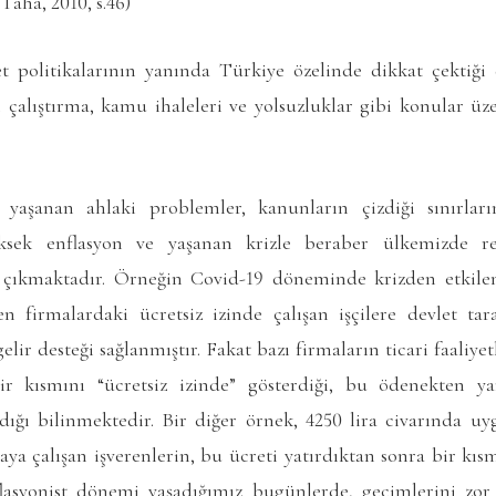
 Taha, 2010, s.46)
t politikalarının yanında Türkiye özelinde dikkat çektiği 
çi çalıştırma, kamu ihaleleri ve yolsuzluklar gibi konular üz
aşanan ahlaki problemler, kanunların çizdiği sınırlar
üksek enflasyon ve yaşanan krizle beraber ülkemizde r
 çıkmaktadır. Örneğin Covid-19 döneminde krizden etkileni
ren firmalardaki ücretsiz izinde çalışan işçilere devlet ta
elir desteği sağlanmıştır. Fakat bazı firmaların ticari faaliy
ir kısmını “ücretsiz izinde” gösterdiği, bu ödenekten ya
rdığı bilinmektedir. Bir diğer örnek, 4250 lira civarında u
a çalışan işverenlerin, bu ücreti yatırdıktan sonra bir kısm
lasyonist dönemi yaşadığımız bugünlerde, geçimlerini zor