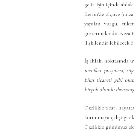
gelir. İşin içinde ahl
Kerim’de ölçüye (mizan
yapılan vurgu, tüket
göstermektedir. Keza H
ilişkilendirilebilecek ö
İş ahlakı noktasında 
menfaat çatışması, rüşv
bilgi ticareti gibi olu
birçok olumlu davranış
Özellikle ticari hayat
korunmaya çalıştığı e
Özellikle günümüz eko