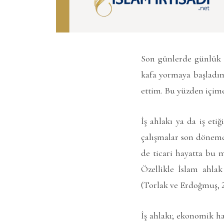
Son günlerde günlük h
kafa yormaya başladım.
ettim. Bu yüzden içime
İş ahlakı ya da iş eti
çalışmalar son dönemd
de ticari hayatta bu m
Özellikle İslam ahlak
(Torlak ve Erdoğmuş, 20
İş ahlakı; ekonomik ha