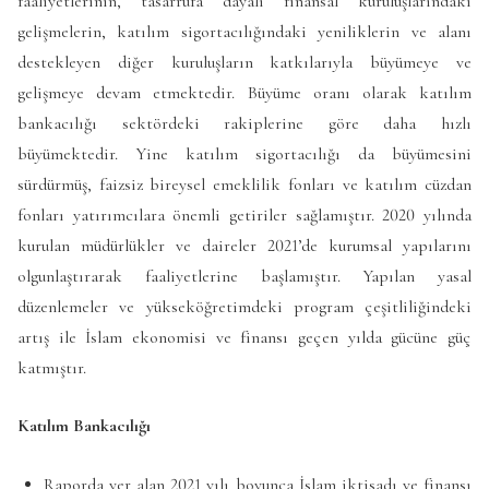
faaliyetlerinin, tasarrufa dayalı finansal kuruluşlarındaki
gelişmelerin, katılım sigortacılığındaki yeniliklerin ve alanı
destekleyen diğer kuruluşların katkılarıyla büyümeye ve
gelişmeye devam etmektedir. Büyüme oranı olarak katılım
bankacılığı sektördeki rakiplerine göre daha hızlı
büyümektedir. Yine katılım sigortacılığı da büyümesini
sürdürmüş, faizsiz bireysel emeklilik fonları ve katılım cüzdan
fonları yatırımcılara önemli getiriler sağlamıştır. 2020 yılında
kurulan müdürlükler ve daireler 2021’de kurumsal yapılarını
olgunlaştırarak faaliyetlerine başlamıştır. Yapılan yasal
düzenlemeler ve yükseköğretimdeki program çeşitliliğindeki
artış ile İslam ekonomisi ve finansı geçen yılda gücüne güç
katmıştır.
Katılım Bankacılığı
Raporda yer alan 2021 yılı boyunca İslam iktisadı ve finansı