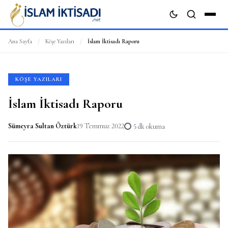
Ana Sayfa
/
Köşe Yazıları
/
İslam İktisadı Raporu
ARA
KÖŞE YAZILARI
İslam İktisadı Raporu
Sümeyra Sultan Öztürk
19 Temmuz 2022
5 dk okuma