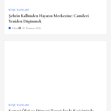
KÖŞE YAZILARI
Şehrin Kalbinden Hayatın Merkezine: Camileri
Yeniden Düşünmek
Editör
30 Temmuz 2026
KÖŞE YAZILARI
Semavi Ölçü ve Dünyevi Terazi: İrade Kesişiminde