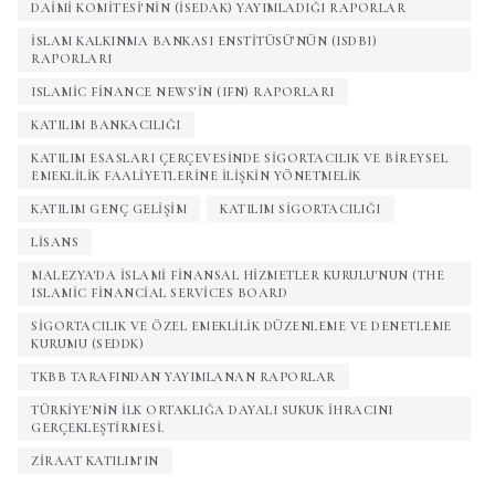
DAIMI KOMITESI'NIN (İSEDAK) YAYIMLADIĞI RAPORLAR
İSLAM KALKINMA BANKASI ENSTITÜSÜ'NÜN (ISDBI)
RAPORLARI
ISLAMIC FINANCE NEWS'IN (IFN) RAPORLARI
KATILIM BANKACILIĞI
KATILIM ESASLARI ÇERÇEVESINDE SIGORTACILIK VE BIREYSEL
EMEKLILIK FAALIYETLERINE İLIŞKIN YÖNETMELIK
KATILIM GENÇ GELIŞIM
KATILIM SIGORTACILIĞI
LISANS
MALEZYA'DA İSLAMI FINANSAL HIZMETLER KURULU'NUN (THE
ISLAMIC FINANCIAL SERVICES BOARD
SIGORTACILIK VE ÖZEL EMEKLILIK DÜZENLEME VE DENETLEME
KURUMU (SEDDK)
TKBB TARAFINDAN YAYIMLANAN RAPORLAR
TÜRKIYE'NIN ILK ORTAKLIĞA DAYALI SUKUK IHRACINI
GERÇEKLEŞTIRMESI.
ZIRAAT KATILIM'IN