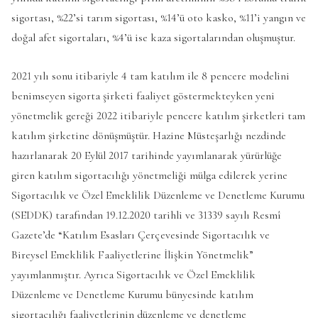
sigortası, %22’si tarım sigortası, %14’ü oto kasko, %11’i yangın ve
doğal afet sigortaları, %4’ü ise kaza sigortalarından oluşmuştur.
2021 yılı sonu itibariyle 4 tam katılım ile 8 pencere modelini
benimseyen sigorta şirketi faaliyet göstermekteyken yeni
yönetmelik gereği 2022 itibariyle pencere katılım şirketleri tam
katılım şirketine dönüşmüştür. Hazine Müsteşarlığı nezdinde
hazırlanarak 20 Eylül 2017 tarihinde yayımlanarak yürürlüğe
giren katılım sigortacılığı yönetmeliği mülga edilerek yerine
Sigortacılık ve Özel Emeklilik Düzenleme ve Denetleme Kurumu
(SEDDK) tarafından 19.12.2020 tarihli ve 31339 sayılı Resmî
Gazete’de “Katılım Esasları Çerçevesinde Sigortacılık ve
Bireysel Emeklilik Faaliyetlerine İlişkin Yönetmelik”
yayımlanmıştır. Ayrıca Sigortacılık ve Özel Emeklilik
Düzenleme ve Denetleme Kurumu bünyesinde katılım
sigortacılığı faaliyetlerinin düzenleme ve denetleme