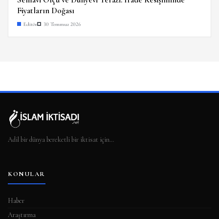
Fiyatların Doğası
Editör
30 Temmuz 2026
Adil bir dünya bereketli bir iktisat için…
KONULAR
Haber
Araştırma