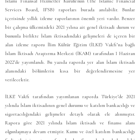
İslami Finansal Hizmetler Kurulu’nun (The Islamic Financial
Services Board, IFSB) raporları burada anılabilir. Bunlar
içerisinde yıllık izleme raporlarının önemli yeri vardır. Benzer
bir çalışma ülkemizdeki 2021 yılına ait genel iktisadi durum ve
bununla birlikte İslam iktisadındaki gelişmeleri de içeren bir
alan izleme raporu İlim Kültür Eğitim (İLKE) Vakfı’na bağlı
İslam İktisadı Araştırma Merkezi (İKAM) tarafından 1 Haziran
2022’de yayımlandı. Bu yazıda raporda yer alan İslam iktisadı
alanındaki bölümlerin kısa bir değerlendirmesine yer
verilecektir.
İLKE Vakfı tarafından yayımlanan raporda Türkiye’de 2021
yılında İslam iktisadının genel durumu ve katılım bankacılığı ve
sigortacılığındaki gelişmeler detaylı olarak ele alınmıştır.
Rapora göre 2021 yılında İslam iktisadı ve finansı alanı
olgunlaşmaya devam etmiştir. Kamu ve özel katılım bankacılığı