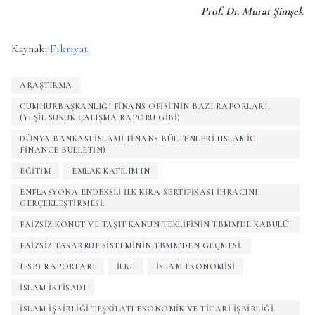
Prof. Dr. Murat Şimşek
Kaynak:
Fikriyat
ARAŞTIRMA
CUMHURBAŞKANLIĞI FINANS OFISI'NIN BAZI RAPORLARI
(YEŞIL SUKUK ÇALIŞMA RAPORU GIBI)
DÜNYA BANKASI İSLAMI FINANS BÜLTENLERI (ISLAMIC
FINANCE BULLETIN)
EĞITIM
EMLAK KATILIM'IN
ENFLASYONA ENDEKSLI ILK KIRA SERTIFIKASI IHRACINI
GERÇEKLEŞTIRMESI.
FAIZSIZ KONUT VE TAŞIT KANUN TEKLIFININ TBMM'DE KABULÜ.
FAIZSIZ TASARRUF SISTEMININ TBMM'DEN GEÇMESI.
IFSB) RAPORLARI
ILKE
ISLAM EKONOMISI
ISLAM IKTISADI
İSLAM İŞBIRLIĞI TEŞKILATI EKONOMIK VE TICARI İŞBIRLIĞI