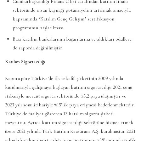
Cumhurbaşkanlığı Finans Ofisi tarafından katılım finans
sektöründe insan kaynağı potansiyelini artırmak amacıyla
kapsamında “Katılım Genç Gelişim” sertifikasyon
programının başlatılması.
Bazı katılım bankalarının başarılarına ve aldıkları ödüllere
de raporda değinilmiştir.
Katılım Sigortacılığı
Rapora göre Türkiye’de ilk tekafül şirketinin 2009 yılında
kurulmasıyla çalışmaya başlayan katılım sigortacılığı 2021 sonu
itibariyle mevcut sigorta sektöründe %5,2 paya ulaşmıştır ve
2023 yılı sonu itibariyle %15’lik paya erişmesi hedeflenmektedir.
Türkiye’de faaliyet gösteren 12 katılım sigorta şirketi
mevcuttur. Ayrıca katılım sigortacılığı sektörüne hizmet etmek
üzere 2021 yılında Türk Katılım Reasürans A.Ş. kurulmuştur. 2021
yılında katılım sigortacılığı prim üretiminin %38’i zorunlu trafik