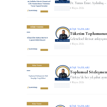
Dr. Yunus Emre Aydınbaş – An
4 Mayıs 2026
KÖŞE YAZILARI
Tüketim Toplumunun 
Geleneksel iktisat anlayışını
4 Mayıs 2026
KÖŞE YAZILARI
Toplumsal Sözleşmenin
Türkiye’de her yıl şubat ayın
4 Mayıs 2026
KÖŞE YAZILARI