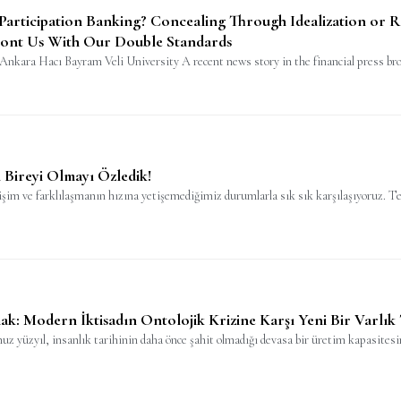
 Participation Banking? Concealing Through Idealization or 
ont Us With Our Double Standards
nkara Hacı Bayram Veli University A recent news story in the financial press bro
Bireyi Olmayı Özledik!
işim ve farklılaşmanın hızına yetişemediğimiz durumlarla sık sık karşılaşıyoruz. Te
ak: Modern İktisadın Ontolojik Krizine Karşı Yeni Bir Varlık
z yüzyıl, insanlık tarihinin daha önce şahit olmadığı devasa bir üretim kapasitesi