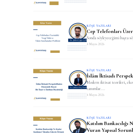
KÖŞE YAZILARI
Cep Telefonları Üzer
Sonda söyleyeceğimi başta söy
4 Mayıs 2026
KÖŞE YAZILARI
İslâm İktisadı Perspe
Modern iktisat teorileri, eko
tanımlar....
4 Mayıs 2026
KÖŞE YAZILARI
Katılım Bankacılığı 
Vuran Yapısal Sorun