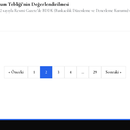
um Tebliği’nin Değerlendirilmesi
112 sayıyla Resmi Gazete’de BDDK (Bankacılık Düzenleme ve Denetleme Kurumu) ta
« Önceki
1
2
3
4
…
29
Sonraki »