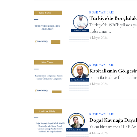
KÖŞE YAZILARI
Türkiye’de Borçlulu
Türkiye’de 1970’li yıllarda 
uyduramaz...
4 Mayıs 2026
KÖŞE YAZILARI
Kapitalizmin Gölgesin
İslam iktisadı ve finansı alan
4 Mayıs 2026
KÖŞE YAZILARI
Doğal Kaynağa Dayal
Yakın bir zamanda İLKE Anali
4 Mayıs 2026