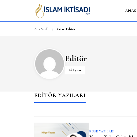
ANAS
Ana Sayfa
/
Yazar:
Editör
Editör
421 yazı
EDITÖR YAZILARI
KÖŞE YAZILARI
Yapay Zeka Çıktı Mer