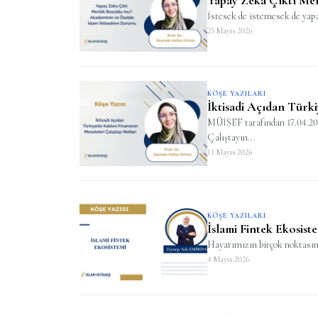
İstesek de istemesek de yapay
25 Mayıs 2026
KÖŞE YAZILARI
İktisadi Açıdan Türki
MÜİSEF tarafından 17.04.2026 
Çalıştayın...
11 Mayıs 2026
KÖŞE YAZILARI
İslami Fintek Ekosist
Hayatımızın birçok noktasınd
4 Mayıs 2026