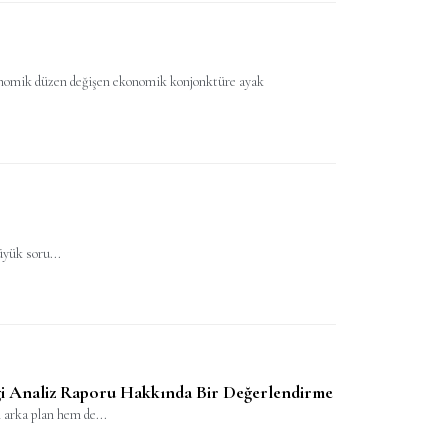
ekonomik düzen değişen ekonomik konjonktüre ayak
üyük soru...
ği Analiz Raporu Hakkında Bir Değerlendirme
 arka plan hem de...