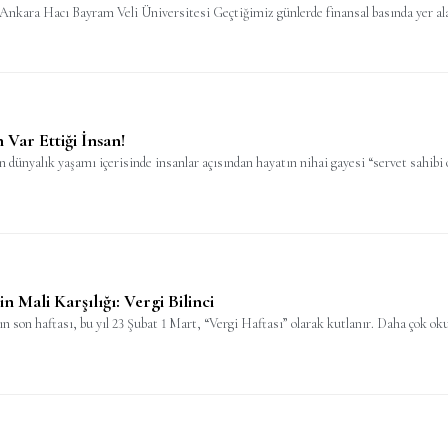
kara Hacı Bayram Veli Üniversitesi Geçtiğimiz günlerde finansal basında yer alan 
Var Ettiği İnsan!
n dünyalık yaşamı içerisinde insanlar açısından hayatın nihai gayesi “servet sahibi o
 Mali Karşılığı: Vergi Bilinci
ın son haftası, bu yıl 23 Şubat 1 Mart, “Vergi Haftası” olarak kutlanır. Daha çok okul