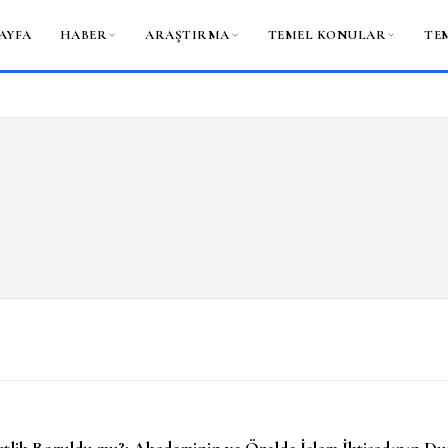
AYFA
HABER
ARAŞTIRMA
TEMEL KONULAR
TE
tlik Bozuldu mu?: Akademinin ve Özelde İslam İktisadının D