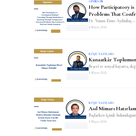
OPINION
How Participatory is
Problems That Confr
Dr. Yunus Emre Aydınbaş – A
4 Mayıs 2026
KÖŞE YAZILARI
Kanaatkâr Toplumun 
Beşerî ve sosyal hayatta, değ
4 Mayıs 2026
KÖŞE YAZILARI
Asıl Mimarı Hatırlam
Başlarken İçinde bulunduğumu
4 Mayıs 2026