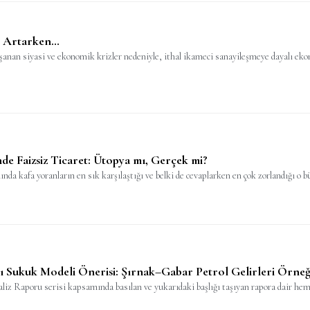
k Artarken…
yaşanan siyasi ve ekonomik krizler nedeniyle, ithal ikameci sanayileşmeye dayalı 
de Faizsiz Ticaret: Ütopya mı, Gerçek mi?
ında kafa yoranların en sık karşılaştığı ve belki de cevaplarken en çok zorlandığı o b
ı Sukuk Modeli Önerisi: Şırnak–Gabar Petrol Gelirleri Örne
z Raporu serisi kapsamında basılan ve yukarıdaki başlığı taşıyan rapora dair hem