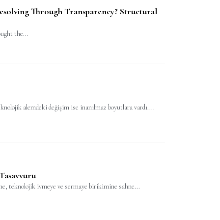
Resolving Through Transparency? Structural
ught the...
knolojik alemdeki değişim ise inanılmaz boyutlara vardı....
 Tasavvuru
ne, teknolojik ivmeye ve sermaye birikimine sahne...