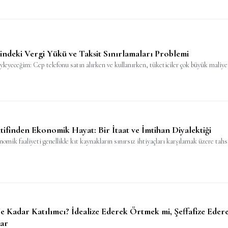
indeki Vergi Yükü ve Taksit Sınırlamaları Problemi
leyeceğim: Cep telefonu satın alırken ve kullanırken, tüketiciler çok büyük maliyetl
ktifinden Ekonomik Hayat: Bir İtaat ve İmtihan Diyalektiği
nomik faaliyeti genellikle kıt kaynakların sınırsız ihtiyaçları karşılamak üzere ta
Ne Kadar Katılımcı? İdealize Ederek Örtmek mi, Şeffafize Ed
lar