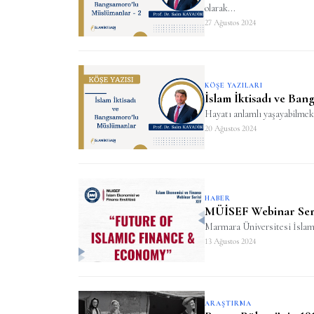
olarak...
27 Ağustos 2024
KÖŞE YAZILARI
İslam İktisadı ve Ba
Hayatı anlamlı yaşayabilmek 
20 Ağustos 2024
HABER
MÜİSEF Webinar Seri
Marmara Üniversitesi İslam 
13 Ağustos 2024
ARAŞTIRMA