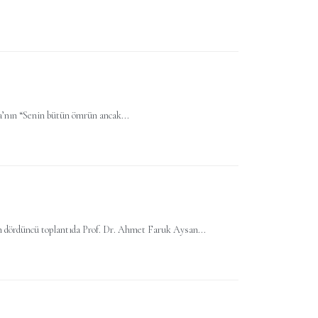
a’nın “Senin bütün ömrün ancak...
 dördüncü toplantıda Prof. Dr. Ahmet Faruk Aysan...