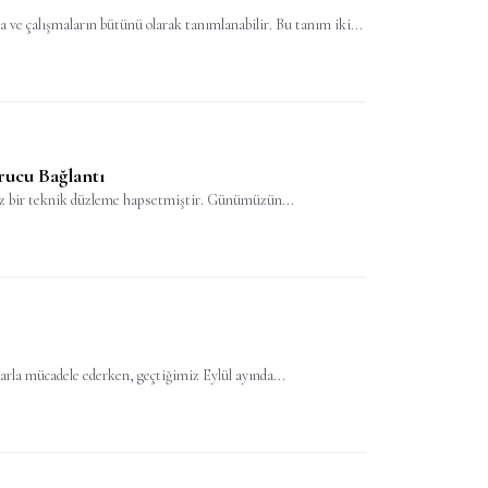
a ve çalışmaların bütünü olarak tanımlanabilir. Bu tanım iki...
urucu Bağlantı
hsuz bir teknik düzleme hapsetmiştir. Günümüzün...
arla mücadele ederken, geçtiğimiz Eylül ayında...