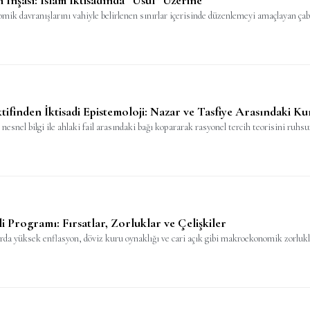
mik davranışlarını vahiyle belirlenen sınırlar içerisinde düzenlemeyi amaçlayan çab
ifinden İktisadi Epistemoloji: Nazar ve Tasfiye Arasındaki K
nesnel bilgi ile ahlaki fail arasındaki bağı kopararak rasyonel tercih teorisini ru
 Programı: Fırsatlar, Zorluklar ve Çelişkiler
rda yüksek enflasyon, döviz kuru oynaklığı ve cari açık gibi makroekonomik zorlukl