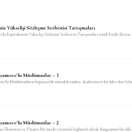
in Yükselişi Sözleşme Serbestisi Tartışmaları
a Kapitalizmin Yükselişi Sözleşme Serbestisi Tartışmaları isimli kitabı İktisat 
ngsamoro’lu Müslümanlar – 3
ro’lu Müslümanların bağımsızlık mücadelesinden, akademisyen bir lider olan Se
ngsamoro’lu Müslümanlar – 2
m Ekonomisi ve Finansı Bir önceki yazımızla bağlantılı olarak Bangsamoro’da elde