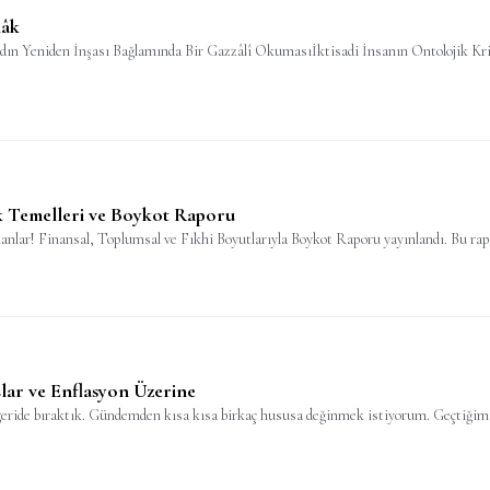
lâk
adın Yeniden İnşası Bağlamında Bir Gazzâlî Okumasıİktisadi İnsanın Ontolojik Kri
k Temelleri ve Boykot Raporu
lanlar! Finansal, Toplumsal ve Fıkhi Boyutlarıyla Boykot Raporu yayınlandı. Bu rapo
lar ve Enflasyon Üzerine
eride bıraktık. Gündemden kısa kısa birkaç hususa değinmek istiyorum. Geçtiğimiz 