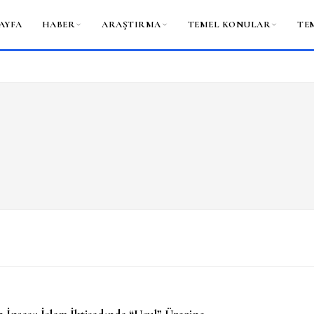
AYFA
HABER
ARAŞTIRMA
TEMEL KONULAR
TE
n İnşası: İslam İktisadında “Usul” Üzerine