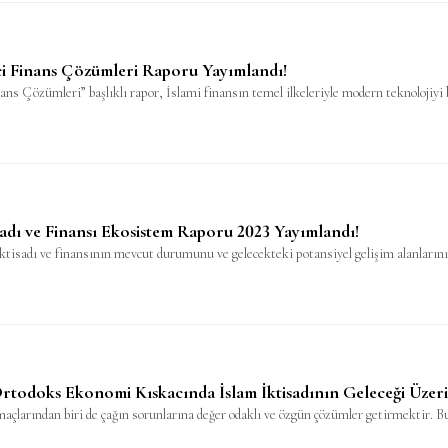
kçi Finans Çözümleri Raporu Yayımlandı!
ans Çözümleri” başlıklı rapor, İslami finansın temel ilkeleriyle modern teknolojiyi b
sadı ve Finansı Ekosistem Raporu 2023 Yayımlandı!
ktisadı ve finansının mevcut durumunu ve gelecekteki potansiyel gelişim alanlarını
Ortodoks Ekonomi Kıskacında İslam İktisadının Geleceği Üzeri
maçlarından biri de çağın sorunlarına değer odaklı ve özgün çözümler getirmektir. Bu