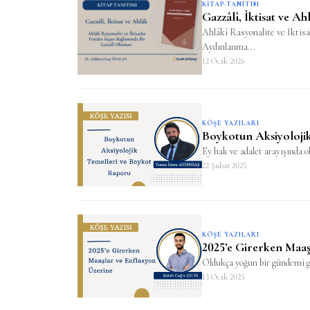
KITAP-TANITIM
Gazzâlî, İktisat ve Ah
Ahlâkî Rasyonalite ve İktis
Aydınlanma...
12 Ocak 2026
KÖŞE YAZILARI
Boykotun Aksiyoloji
Ey hak ve adalet arayışında o
22 Şubat 2025
KÖŞE YAZILARI
2025’e Girerken Maaş
Oldukça yoğun bir gündemi g
13 Ocak 2025