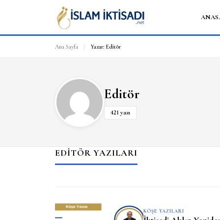
ANAS
Ana Sayfa
/
Yazar:
Editör
Editör
421 yazı
EDITÖR YAZILARI
KÖŞE YAZILARI
İktisadi Aklın Yenide