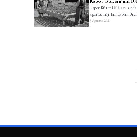
Rapor Bülteni’nin 101
Rapor Bülteni 101. sayısın
sigortacılığı. Enflasyon: Ürün
8 Ağustos 2024
Y
a
z
ı
s
a
y