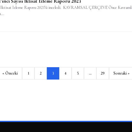
’inci Sayısı İktisat İzleme Raporu 2023
da İktisat İzleme Raporu 2023’ü inceledi. KAVRAMSAL ÇERÇEVE Önce Kavramlar… E
...
« Önceki
1
2
3
4
5
…
29
Sonraki »