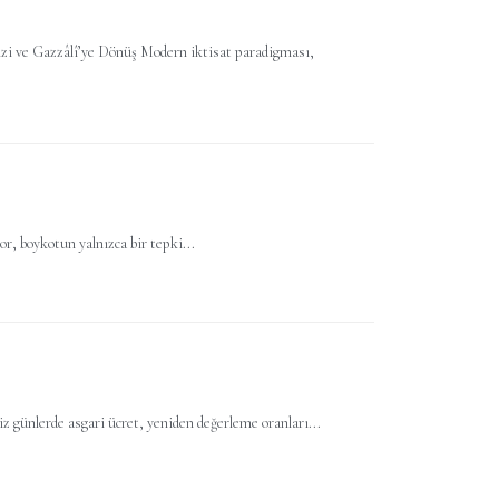
zi ve Gazzâlî’ye Dönüş Modern iktisat paradigması,
r, boykotun yalnızca bir tepki...
günlerde asgari ücret, yeniden değerleme oranları...