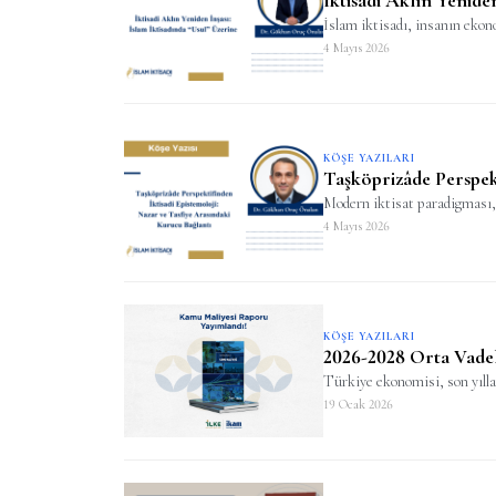
İslam iktisadı, insanın ekono
4 Mayıs 2026
KÖŞE YAZILARI
Taşköprizâde Perspekt
Modern iktisat paradigması, 
4 Mayıs 2026
KÖŞE YAZILARI
2026-2028 Orta Vadeli
Türkiye ekonomisi, son yılla
19 Ocak 2026