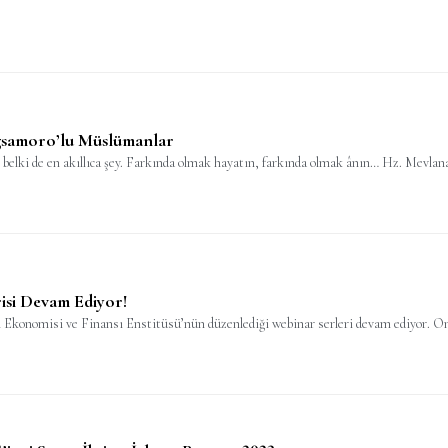
ngsamoro’lu Müslümanlar
belki de en akıllıca şey. Farkında olmak hayatın, farkında olmak ânın… Hz. Mevlan
si Devam Ediyor!
Ekonomisi ve Finansı Enstitüsü’nün düzenlediği webinar serleri devam ediyor. On