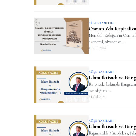
KITAP-TANITIM
Osmanlı’da Kapitalizm
Memduh Erdoğan’ın Osmanlı’d
ekonomi, siyaset ve...
4 Eylül 2024
KÖŞE YAZILARI
İslam İktisadı ve Ba
Bir önceki bölümde Bangsamo
oynadığı rol...
3 Eylül 2024
KÖŞE YAZILARI
İslam İktisadı ve Ba
Bağımsızlık Mücadelesi, İsla