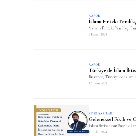
RAPOR
İslami Fintek: Yenili
“İslami Fintek: Yenilikçi Fin
5 Kasım 2024
RAPOR
Türkiye’de İslam İkti
Bu rapor, Türkiye’de İslam i
12 Ekim 2024
KÖŞE YAZILARI
Geleneksel Fıkıh ve 
İslam iktisadının öncelikli a
11 Eylül 2024