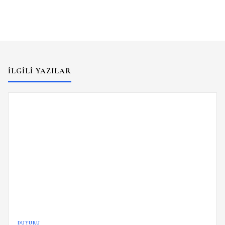
İLGILI YAZILAR
DUYURU