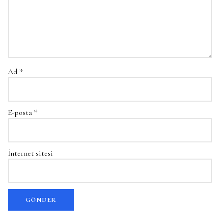
Ad
*
E-posta
*
İnternet sitesi