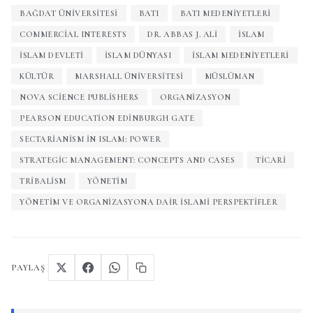
BAĞDAT ÜNIVERSITESI
BATI
BATI MEDENIYETLERI
COMMERCIAL INTERESTS
DR. ABBAS J. ALI
İSLAM
ISLAM DEVLETI
İSLAM DÜNYASI
İSLAM MEDENIYETLERI
KÜLTÜR
MARSHALL ÜNIVERSITESI
MÜSLÜMAN
NOVA SCIENCE PUBLISHERS
ORGANIZASYON
PEARSON EDUCATION EDINBURGH GATE
SECTARIANISM IN ISLAM: POWER
STRATEGIC MANAGEMENT: CONCEPTS AND CASES
TICARI
TRIBALISM
YÖNETIM
YÖNETIM VE ORGANIZASYONA DAIR İSLAMI PERSPEKTIFLER
PAYLAŞ