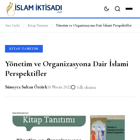
Ana Sayfa
/
Kitap-Tanıtım
/
Yönetim ve Organizasyona Dair İslami Perspektifler
ARA
KITAP-TANITIM
Yönetim ve Organizasyona Dair İslami
Perspektifler
Sümeyra Sultan Öztürk
18 Nisan 2022
3 dk okuma