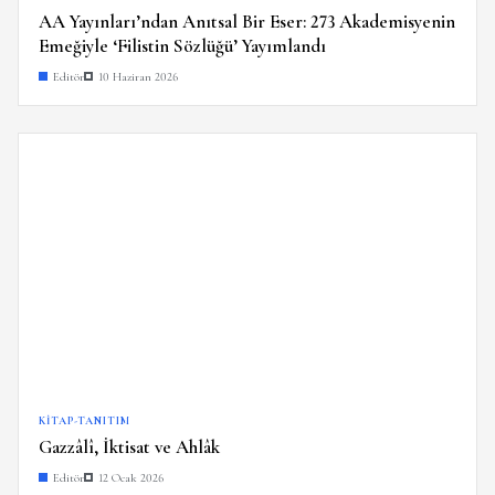
AA Yayınları’ndan Anıtsal Bir Eser: 273 Akademisyenin
Emeğiyle ‘Filistin Sözlüğü’ Yayımlandı
Editör
10 Haziran 2026
KITAP-TANITIM
Gazzâlî, İktisat ve Ahlâk
Editör
12 Ocak 2026