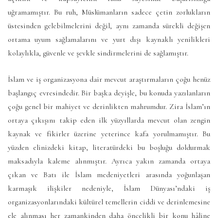
uğramamıştır. Bu ruh, Müslümanların sadece çetin zorlukların
üstesinden gelebilmelerini değil, aynı zamanda sürekli değişen
ortama uyum sağlamalarını ve yurt dışı kaynaklı yenilikleri
kolaylıkla, güvenle ve şevkle sindirmelerini de sağlamıştır.
İslam ve iş organizasyona dair mevcut araştırmaların çoğu henüz
başlangıç evresindedir. Bir başka deyişle, bu konuda yazılanların
çoğu genel bir mahiyet ve derinlikten mahrumdur. Zira İslam’ın
ortaya çıkışını takip eden ilk yüzyıllarda mevcut olan zengin
kaynak ve fikirler üzerine yeterince kafa yorulmamıştır. Bu
yüzden elinizdeki kitap, literatürdeki bu boşluğu doldurmak
maksadıyla kaleme alınmıştır. Ayrıca yakın zamanda ortaya
çıkan ve Batı ile İslam medeniyetleri arasında yoğunlaşan
karmaşık ilişkiler nedeniyle, İslam Dünyası’ndaki iş
organizasyonlarındaki kültürel temellerin ciddi ve derinlemesine
ele alınması her zamankinden daha öncelikli bir konu hâline