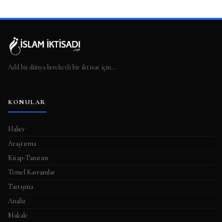
Adil bir dünya bereketli bir iktisat için…
KONULAR
Haber
Araştırma
Kitap-Tanıtım
Temel Kavramlar
Tartışma
Analiz
Makale