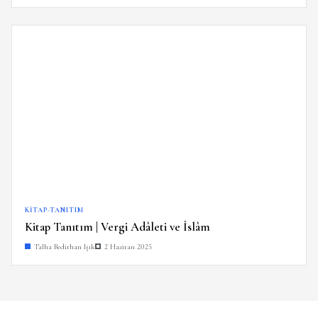
KITAP-TANITIM
Kitap Tanıtım | Vergi Adâleti ve İslâm
Talha Bedirhan Işık
2 Haziran 2025