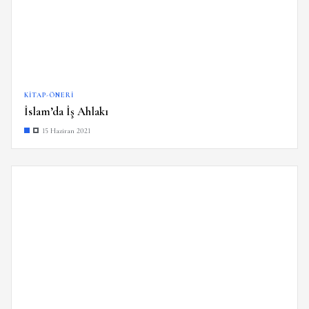
KITAP-ÖNERI
İslam’da İş Ahlakı
15 Haziran 2021