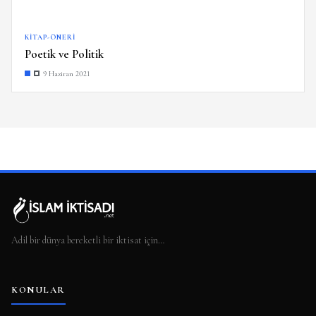
KITAP-ÖNERI
Poetik ve Politik
9 Haziran 2021
Adil bir dünya bereketli bir iktisat için…
KONULAR