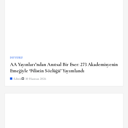
DUYURU
AA Yayınları’ndan Anıtsal Bir Eser: 273 Akademisyenin
Emeğiyle ‘Filistin Sözlüğü’ Yayımlandı
Editör
10 Haziran 2026