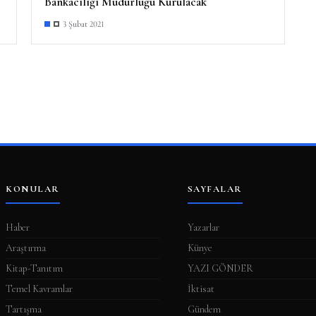
Bankacılığı Müdürlüğü Kurulacak
3 Şubat 2021
KONULAR
SAYFALAR
Haber
Yazarlar
Araştırma
Künye
Kitap-Tanıtım
YAZI GÖNDER
Temel Kavramlar
İktisat
Tartışma
Gündem