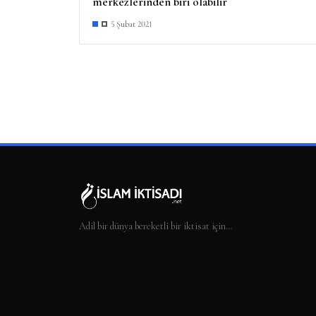
merkezlerinden biri olabilir
5 Şubat 2021
Adil bir dünya bereketli bir iktisat için…