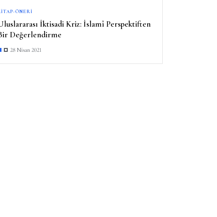
KITAP-ÖNERI
Uluslararası İktisadi Kriz: İslamî Perspektiften
Bir Değerlendirme
28 Nisan 2021