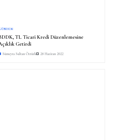
GÜNDEM
BDDK, TL Ticari Kredi Düzenlemesine
Açıklık Getirdi
Sümeyra Sultan Öztürk
28 Haziran 2022