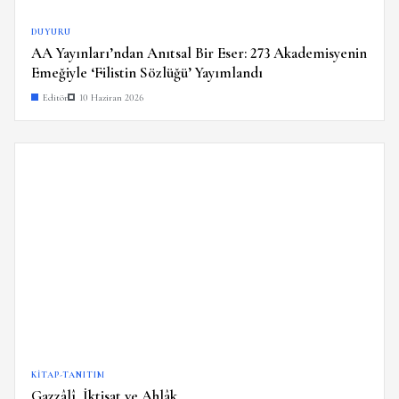
DUYURU
AA Yayınları’ndan Anıtsal Bir Eser: 273 Akademisyenin
Emeğiyle ‘Filistin Sözlüğü’ Yayımlandı
Editör
10 Haziran 2026
KITAP-TANITIM
Gazzâlî, İktisat ve Ahlâk