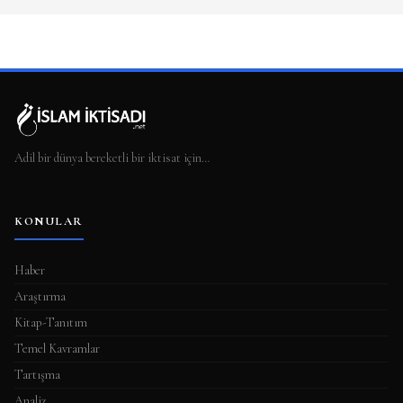
Adil bir dünya bereketli bir iktisat için…
KONULAR
Haber
Araştırma
Kitap-Tanıtım
Temel Kavramlar
Tartışma
Analiz