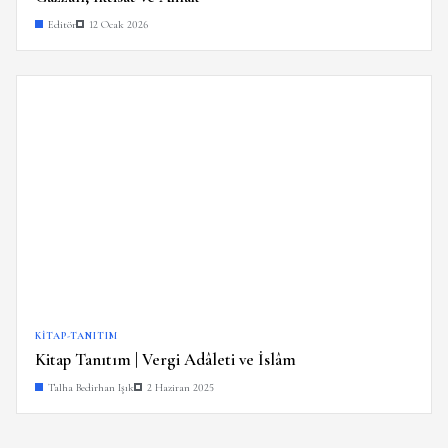
Editör
12 Ocak 2026
KITAP-TANITIM
Kitap Tanıtım | Vergi Adâleti ve İslâm
Talha Bedirhan Işık
2 Haziran 2025