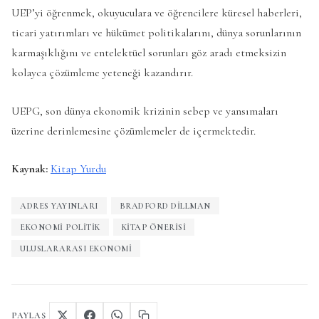
UEP’yi öğrenmek, okuyuculara ve öğrencilere küresel haberleri,
ticari yatırımları ve hükümet politikalarını, dünya sorunlarının
karmaşıklığını ve entelektüel sorunları göz aradı etmeksizin
kolayca çözümleme yeteneği kazandırır.
UEPG, son dünya ekonomik krizinin sebep ve yansımaları
üzerine derinlemesine çözümlemeler de içermektedir.
Kaynak:
Kitap Yurdu
ADRES YAYINLARI
BRADFORD DILLMAN
EKONOMI POLITIK
KITAP ÖNERISI
ULUSLARARASI EKONOMI
PAYLAŞ