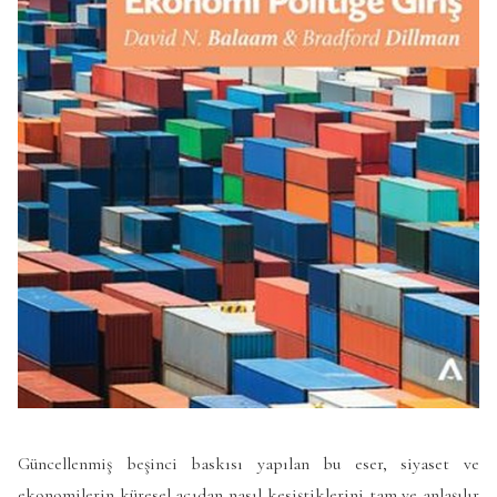
Güncellenmiş beşinci baskısı yapılan bu eser, siyaset ve
ekonomilerin küresel açıdan nasıl kesiştiklerini tam ve anlaşılır