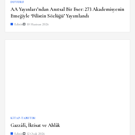
DUYURU
AA Yayınları’ndan Anıtsal Bir Eser: 273 Akademisyenin
Emeğiyle ‘Filistin Sözlüğü’ Yayımlandı
Editör
10 Haziran 2026
KITAP-TANITIM
Gazzâlî, İktisat ve Ahlâk
Editör
12 Ocak 2026