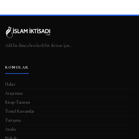
Adil bir dünya bereketli bir iktisat için…
KONULAR
Haber
Araştırma
Kitap-Tanıtım
Temel Kavramlar
Tartışma
Analiz
Makale