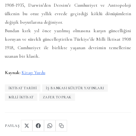
1908-1935, Darwin’den Dersim’e Cumhuriyet ve Antropoloji
ülkenin bu otuz yıllık evrede geçirdiği köklü dönüşümlerin
değişik boyutlarına değiniyor.
Bundan kırk yıl önce yazılmış olmasına karşın güncelliğini
koruyan ve sürekli güncelleştirilen Türkiye’de Milli İktisat 1908
1918, Cumhuriyet ile birlikte yaşanan devrimin temellerine
uzanan bir klasik.
Kaynak:
Kitap Yurdu
İKTISAT TARIHI
IŞ BANKASI KÜLTÜR YAYINLARI
MILLI IKTISAT
ZAFER TOPRAK
PAYLAŞ