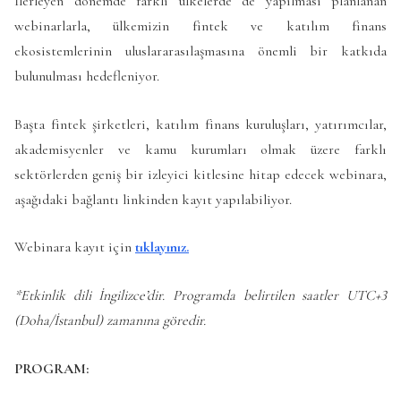
İlerleyen dönemde farklı ülkelerde de yapılması planlanan
webinarlarla, ülkemizin fintek ve katılım finans
ekosistemlerinin uluslararasılaşmasına önemli bir katkıda
bulunulması hedefleniyor.
Başta fintek şirketleri, katılım finans kuruluşları, yatırımcılar,
akademisyenler ve kamu kurumları olmak üzere farklı
sektörlerden geniş bir izleyici kitlesine hitap edecek webinara,
aşağıdaki bağlantı linkinden kayıt yapılabiliyor.
Webinara kayıt için
tıklayınız.
*Etkinlik dili İngilizce’dir. Programda belirtilen saatler UTC+3
(Doha/İstanbul) zamanına göredir.
PROGRAM: