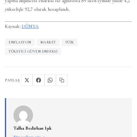
yapma düşüncesi endeksi ise ağustosta 89 iken eylülde yüzde 4,2
yükselişle 92,7 olarak hesaplandı.
Kaynak:
DÜNYA
ENFLASYON
MARKET
TÜİK
TÜKETICI GÜVEN ENDEKSI
PAYLAŞ
Talha Bedirhan Işık
Tüm yazılarını gör →