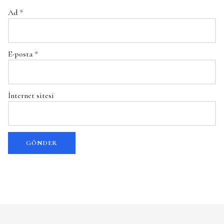
Ad
*
E-posta
*
İnternet sitesi