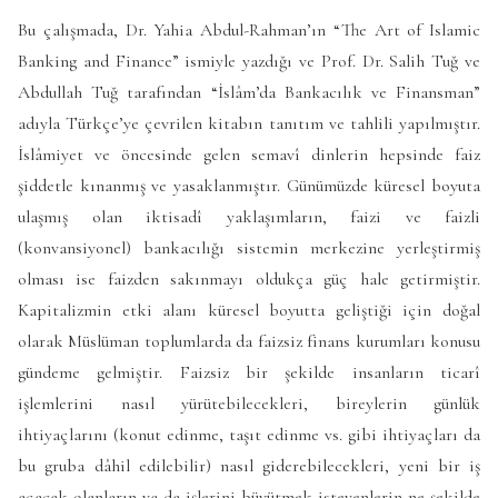
Bu çalışmada, Dr. Yahia Abdul-Rahman’ın “The Art of Islamic
Banking and Finance” ismiyle yazdığı ve Prof. Dr. Salih Tuğ ve
Abdullah Tuğ tarafından “İslâm’da Bankacılık ve Finansman”
adıyla Türkçe’ye çevrilen kitabın tanıtım ve tahlili yapılmıştır.
İslâmiyet ve öncesinde gelen semavî dinlerin hepsinde faiz
şiddetle kınanmış ve yasaklanmıştır. Günümüzde küresel boyuta
ulaşmış olan iktisadî yaklaşımların, faizi ve faizli
(konvansiyonel) bankacılığı sistemin merkezine yerleştirmiş
olması ise faizden sakınmayı oldukça güç hale getirmiştir.
Kapitalizmin etki alanı küresel boyutta geliştiği için doğal
olarak Müslüman toplumlarda da faizsiz finans kurumları konusu
gündeme gelmiştir. Faizsiz bir şekilde insanların ticarî
işlemlerini nasıl yürütebilecekleri, bireylerin günlük
ihtiyaçlarını (konut edinme, taşıt edinme vs. gibi ihtiyaçları da
bu gruba dâhil edilebilir) nasıl giderebilecekleri, yeni bir iş
açacak olanların ya da işlerini büyütmek isteyenlerin ne şekilde