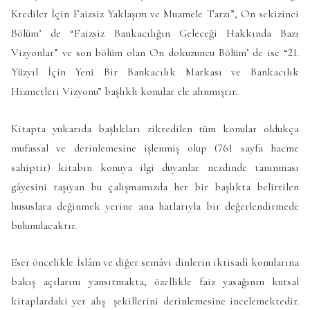
Krediler İçin Faizsiz Yaklaşım ve Muamele Tarzı”, On sekizinci
Bölüm’ de “Faizsiz Bankacılığın Geleceği Hakkında Bazı
Vizyonlar” ve son bölüm olan On dokuzuncu Bölüm’ de ise “21.
Yüzyıl İçin Yeni Bir Bankacılık Markası ve Bankacılık
Hizmetleri Vizyonu” başlıklı konular ele alınmıştır.
Kitapta yukarıda başlıkları zikredilen tüm konular oldukça
mufassal ve derinlemesine işlenmiş olup (761 sayfa hacme
sahiptir) kitabın konuya ilgi duyanlar nezdinde tanınması
gâyesini taşıyan bu çalışmamızda her bir başlıkta belirtilen
hususlara değinmek yerine ana hatlarıyla bir değerlendirmede
bulunulacaktır.
Eser öncelikle İslâm ve diğer semâvi dinlerin iktisadî konularına
bakış açılarını yansıtmakta, özellikle faiz yasağının kutsal
kitaplardaki yer alış şekillerini derinlemesine incelemektedir.