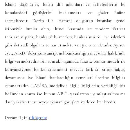
İslâmî düşünürler, batılı din adamları ve felsefecilerin bu
konulardaki görüşlerini incelemekte ve gözler önüne
sermektedir. Eserin ilk kısmını oluşturan hususlar genel
itibariyle bunlar olup, ikinci kısımda ise modern iktisat
teorisinin para, bankacılık, merkez bankasının rolü ve işlevleri
gibi iktisadî olgulara temas etmekte ve ışık tutmaktadır. Ayrıca
eser, A.B.D.’ deki konvansiyonel bankacılığın mevzuatı hakkında
bilgi vermektedir. Bir sonraki aşamada faizsiz banka modeli ile
konvansiyonel banka arasındaki mevcut farkları sıralamakta,
devamında ise İslâmi bankacılığın temelleri üzerine bilgiler
sunmaktadır. LARİBA modeliyle ilgili bilgilerin verildiği bir
bölümden sonra ise bunun A.B.D. yasalarına uyumlaştırılmasına
dair yazarın tecrübeye dayanan görüşleri ifade edilmektedir.
Devamı için
tıklayınız
.