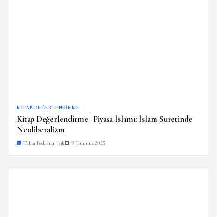
KITAP-DEĞERLENDIRME
Kitap Değerlendirme | Piyasa İslamı: İslam Suretinde
Neoliberalizm
Talha Bedirhan Işık
9 Temmuz 2025