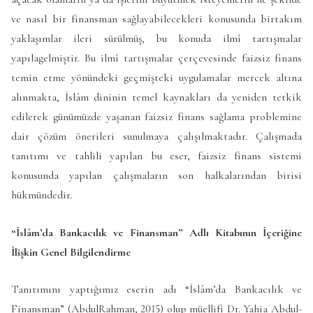
ve nasıl bir finansman sağlayabilecekleri konusunda birtakım
yaklaşımlar ileri sürülmüş, bu konuda ilmî tartışmalar
yapılagelmiştir. Bu ilmî tartışmalar çerçevesinde faizsiz finans
temin etme yönündeki geçmişteki uygulamalar mercek altına
alınmakta, İslâm dininin temel kaynakları da yeniden tetkik
edilerek günümüzde yaşanan faizsiz finans sağlama problemine
dair çözüm önerileri sunulmaya çalışılmaktadır. Çalışmada
tanıtımı ve tahlili yapılan bu eser, faizsiz finans sistemi
konusunda yapılan çalışmaların son halkalarından birisi
hükmündedir.
“İslâm’da Bankacılık ve Finansman” Adlı Kitabının İçeriğine
İlişkin Genel Bilgilendirme
Tanıtımını yaptığımız eserin adı “İslâm’da Bankacılık ve
Finansman” (AbdulRahman, 2015) olup müellifi Dr. Yahia Abdul-