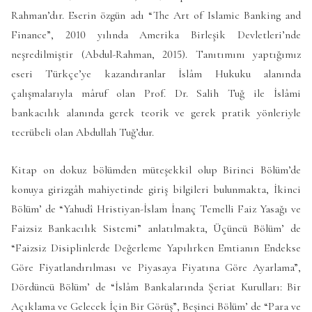
Rahman’dır. Eserin özgün adı “The Art of Islamic Banking and
Finance”, 2010 yılında Amerika Birleşik Devletleri’nde
neşredilmiştir (Abdul-Rahman, 2015). Tanıtımını yaptığımız
eseri Türkçe’ye kazandıranlar İslâm Hukuku alanında
çalışmalarıyla mâruf olan Prof. Dr. Salih Tuğ ile İslâmi
bankacılık alanında gerek teorik ve gerek pratik yönleriyle
tecrübeli olan Abdullah Tuğ’dur.
Kitap on dokuz bölümden müteşekkil olup Birinci Bölüm’de
konuya girizgâh mahiyetinde giriş bilgileri bulunmakta, İkinci
Bölüm’ de “Yahudî Hristiyan-İslam İnanç Temelli Faiz Yasağı ve
Faizsiz Bankacılık Sistemi” anlatılmakta, Üçüncü Bölüm’ de
“Faizsiz Disiplinlerde Değerleme Yapılırken Emtianın Endekse
Göre Fiyatlandırılması ve Piyasaya Fiyatına Göre Ayarlama”,
Dördüncü Bölüm’ de “İslâm Bankalarında Şeriat Kurulları: Bir
Açıklama ve Gelecek İçin Bir Görüş”, Beşinci Bölüm’ de “Para ve