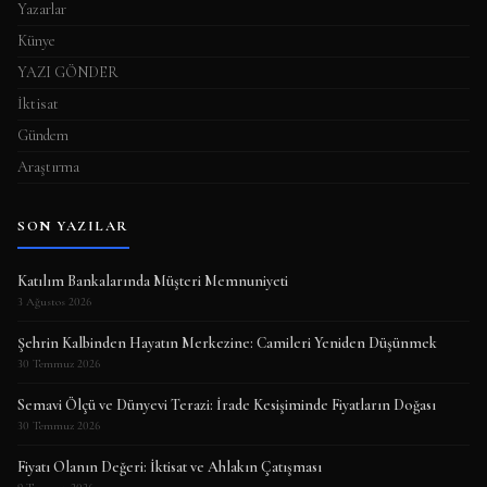
Yazarlar
Künye
YAZI GÖNDER
İktisat
Gündem
Araştırma
SON YAZILAR
Katılım Bankalarında Müşteri Memnuniyeti
3 Ağustos 2026
Şehrin Kalbinden Hayatın Merkezine: Camileri Yeniden Düşünmek
30 Temmuz 2026
Semavi Ölçü ve Dünyevi Terazi: İrade Kesişiminde Fiyatların Doğası
30 Temmuz 2026
Fiyatı Olanın Değeri: İktisat ve Ahlakın Çatışması