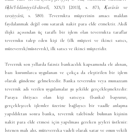
fıḳhi’l-İslâmiyyi’d-düvelî
, XIX/3 [2013], s. 873;
Ḳarârât ve
tavṣiyyâtü
, s. 580). Teverrukta müşterinin amacı maldan
faydalanmak değil onu satarak nakit para elde etmektir. Akdî
ilişki açısından üç taraflı bir işlem olan teverrukta taraflar
teverruku talep eden kişi ile (ilk müşteri ve ikinci satıcı,
müteverrık/müstevrık), ilk satıcı ve ikinci müşteridir.
Teverruk son yıllarda faizsiz bankacılık kapsamında ele alınan,
bazı kurumlarca uygulanan ve çokça da eleştirilen bir işlem
olarak gündeme gelmektedir. Banka teverruku veya munazzam
teverruk adı verilen uygulamalar şu şekilde gerçekleşmektedir:
Paraya ihtiyacı olan kişi satıcıya (banka) başvurur;
gerçekleşecek işlemler üzerine bağlayıcı bir vaadle anlaşma
yapıldıktan sonra banka, teverruk talebinde bulunan kişinin
nakit para elde etmesi için yapılması gereken şeyleri üstlenir:
İstenen malı alır, müteverrıka vadeli olarak satar ve onun vekili