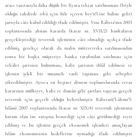
aracı vasıtasıyla daha düşük bir fiyata tekrar satılmaması (böyle
olduğu takdirde ribâ için hile içeren bey‘u’l-îne haline gelir)
şartıyla câiz kabul edildiği ifade edilmiştir. Yine Râbıta’nın 2003
toplantısında alınan kararda (karar nr. XVII/2) bankaların
gerçekleştirdiği teverruk işleminin câiz olmadığı açıkça ifade
edilmiş, gerekçe olarak da malın müteverrıka satılmasından
sonra bir başka müşteriye banka tarafından satılması için
vekâlet şartının bulunması, kabz şartının ihlâl edilmesi ve
işlemin şeklî bir muamele vasfı taşıması gibi sebepler
zikredilmiştir. Ayrıca on beşinci dönem toplantılarında cevaz
kararının mülkiyet, kabz ve damân gibi şartları taşıyan gerçek
teverruk için geçerli olduğu belirtilmiştir. Râbıtatü’l-âlemi’l-
İslâmî 2007 toplantısında (karar nr. XIX/4) teverruk işleminin
haram olan îne satışına benzediği için câiz görülmediği teyit
edilmiş ve bu işlemin gerçek ekonomik işlemleri amaçlayan
İslâm ekonomisinin hedeflerine uymadığı ifade edilmiştir