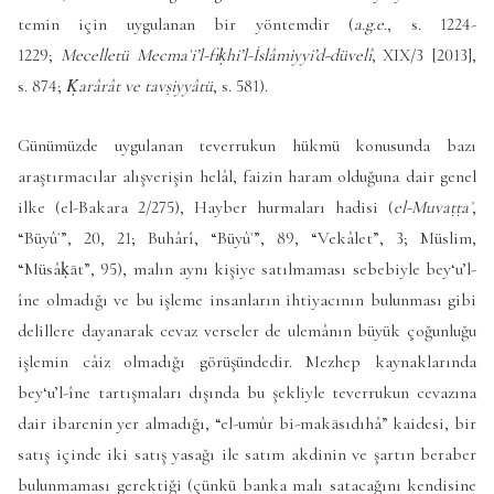
temin için uygulanan bir yöntemdir (
a.g.e.
, s. 1224-
1229;
Mecelletü Mecmaʿi’l-fıḳhi’l-İslâmiyyi’d-düvelî
, XIX/3 [2013],
s. 874;
Ḳarârât ve tavṣiyyâtü
, s. 581).
Günümüzde uygulanan teverrukun hükmü konusunda bazı
araştırmacılar alışverişin helâl, faizin haram olduğuna dair genel
ilke (el-Bakara 2/275), Hayber hurmaları hadisi (
el-Muvaṭṭaʾ
,
“Büyûʿ”, 20, 21; Buhârî, “Büyûʿ”, 89, “Vekâlet”, 3; Müslim,
“Müsâḳāt”, 95), malın aynı kişiye satılmaması sebebiyle bey‘u’l-
îne olmadığı ve bu işleme insanların ihtiyacının bulunması gibi
delillere dayanarak cevaz verseler de ulemânın büyük çoğunluğu
işlemin câiz olmadığı görüşündedir. Mezhep kaynaklarında
bey‘u’l-îne tartışmaları dışında bu şekliyle teverrukun cevazına
dair ibarenin yer almadığı, “el-umûr bi-makāsıdıhâ” kaidesi, bir
satış içinde iki satış yasağı ile satım akdinin ve şartın beraber
bulunmaması gerektiği (çünkü banka malı satacağını kendisine