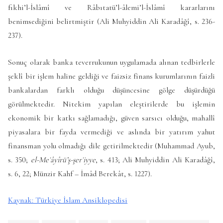
fıkhi’l-İslâmî ve Râbıtatü’l-âlemi’l-İslâmî kararlarını
benimsediğini belirtmiştir (Ali Muhyiddin Ali Karadâğî, s. 236-
237).
Sonuç olarak banka teverrukunun uygulamada alınan tedbirlerle
şeklî bir işlem haline geldiği ve faizsiz finans kurumlarının faizli
bankalardan farklı olduğu düşüncesine gölge düşürdüğü
görülmektedir. Nitekim yapılan eleştirilerde bu işlemin
ekonomik bir katkı sağlamadığı, güven sarsıcı olduğu, mahallî
piyasalara bir fayda vermediği ve aslında bir yatırım yahut
finansman yolu olmadığı dile getirilmektedir (Muhammad Ayub,
s. 350;
el-Meʿâyîrü’ş-şerʿiyye
, s. 413; Ali Muhyiddin Ali Karadâğî,
s. 6, 22; Münzir Kahf – İmâd Berekât, s. 1227).
Kaynak: Türkiye İslam Ansiklopedisi