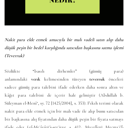
Nakit para elde etmek amacıyla bir malı vadeli satın alıp daha
düşük peşin bir bedel karşılığında satıcıdan başkasına satma işlemi
(Teverruk)
Sözlükte “basılı dirhemler” (gümüş para)
anlamındaki
verık
kelimesinden türeyen
teverruk
önceleri
sadece gümüş para talebini ifade ederken daha sonra altın ve
kâğıt para talebini de içerir hale gelmiştir (Abdullah b.
Süleyman el-Menî‘, sy. 72 [1425/2004], s. 353). Fıkıh terimi olarak
nakit para elde etmek için bir malı vade ile alıp bunu satıcıdan
bir başkasına alış fiyatından daha düşük peşin bir fiyata satmayı
ifade eder (
el-Meʿâyîrü’ş-şerʿiyye
, s. 412;
Mecelletü Mecmaʿi’l-