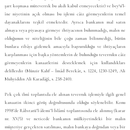
şart koşmasa müteverrık bu akdi kabul etmeyecektir) ve bey‘u’l-
îne niyetinin açık olması bu işlemi câiz görmeyenlerin temel
dayanaklarını teşkil etmektedir. Ayrıca bankanın mal satın
almaya veya piyasaya girmeye ihtiyacının bulunmadığı, malın ne
olduğunun ve niteliğinin bile çoğu zaman bilinmediği, bütün
bunlara ribâyı gizlemek amacıyla başvurulduğu ve ihtiyaçların
karşılanması için başka yöntemlerin de bulunduğu teverruku câiz
görmeyenlerin kanaatlerini desteklemek için kullandıkları
delillerdir (Münzir Kahf – İmâd Berekât, s. 1224, 1230-1249; Ali
Muhyiddin Ali Karadâğî, s. 238-240).
Pek çok ilmî toplantıda ele alınan teverruk işlemiyle ilgili genel
kanaatin ikinci görüş doğrultusunda olduğu söylenebilir. Konu
1998’de Râbıtatü’l-âlemi’l-İslâmî toplantısında ele alınmış (karar
nr. XV/5) ve neticede bankanın mülkiyetindeki bir malın
müşteriye gerçekten satılması, malın bankaya doğrudan veya bir