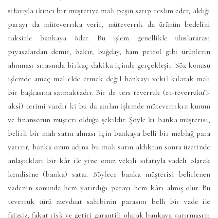
sıfatıyla ikinci bir müşteriye malı peşin satıp teslim eder, aldığı
parayı da müteverrıka verir, müteverrık da ürünün bedelini
taksitle bankaya öder. Bu işlem genellikle uluslararası
piyasalardan demir, bakır, buğday, ham petrol gibi ürünlerin
alınması sırasında birkaç dakika içinde gerçekleşir. Söz konusu
işlemde amaç mal elde etmek değil bankayı vekil kılarak malı
bir başkasına satmaktadır. Bir de ters teverruk (et-teverruku’l-
aksî) terimi vardır ki bu da anılan işlemde müteverrıkın kurum
ve finansörün müşteri olduğu şekildir. Şöyle ki banka müşterisi,
belirli bir malı satın alması için bankaya belli bir meblağ para
yatırır, banka onun adına bu malı satın aldıktan sonra üzerinde
anlaştıkları bir kâr ile yine onun vekili sıfatıyla vadeli olarak
kendisine (banka) satar. Böylece banka müşterisi belirlenen
vadenin sonunda hem yatırdığı parayı hem kârı almış olur. Bu
teverruk türü mevduat sahibinin parasını belli bir vade ile
faizsiz, fakat risk ve getiri garantili olarak bankaya yatırmasını