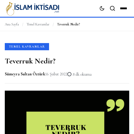
Ana Sayfa
/
Temel Kavramlar
/
Teverruk Nedir?
ARA
TEMEL KAVRAMLAR
Teverruk Nedir?
Sümeyra Sultan Öztürk
16 Şubat 2022
8 dk okuma