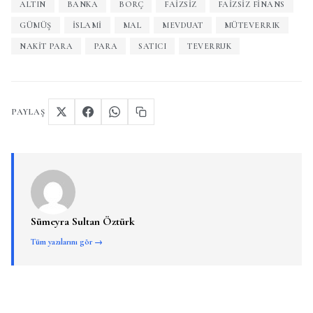
ALTIN
BANKA
BORÇ
FAIZSIZ
FAIZSIZ FINANS
GÜMÜŞ
İSLAMI
MAL
MEVDUAT
MÜTEVERRIK
NAKIT PARA
PARA
SATICI
TEVERRUK
PAYLAŞ
Sümeyra Sultan Öztürk
Tüm yazılarını gör →