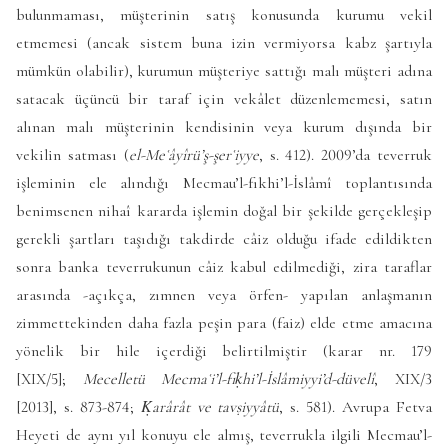
bulunmaması, müşterinin satış konusunda kurumu vekil
etmemesi (ancak sistem buna izin vermiyorsa kabz şartıyla
mümkün olabilir), kurumun müşteriye sattığı malı müşteri adına
satacak üçüncü bir taraf için vekâlet düzenlememesi, satın
alınan malı müşterinin kendisinin veya kurum dışında bir
vekilin satması (
el-Meʿâyîrü’ş-şerʿiyye
, s. 412). 2009’da teverruk
işleminin ele alındığı Mecmau’l-fıkhi’l-İslâmî toplantısında
benimsenen nihaî kararda işlemin doğal bir şekilde gerçekleşip
gerekli şartları taşıdığı takdirde câiz olduğu ifade edildikten
sonra banka teverrukunun câiz kabul edilmediği, zira taraflar
arasında -açıkça, zımnen veya örfen- yapılan anlaşmanın
zimmettekinden daha fazla peşin para (faiz) elde etme amacına
yönelik bir hile içerdiği belirtilmiştir (karar nr. 179
[XIX/5];
Mecelletü Mecmaʿi’l-fıḳhi’l-İslâmiyyi’d-düvelî
, XIX/3
[2013], s. 873-874;
Ḳarârât ve tavṣiyyâtü
, s. 581). Avrupa Fetva
Heyeti de aynı yıl konuyu ele almış, teverrukla ilgili Mecmau’l-