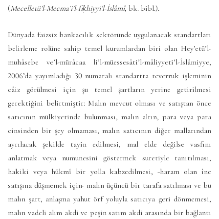
(
Mecelletü’l-Mecmaʿi’l-fıḳhiyyi’l-İslâmî
, bk. bibl.).
Dünyada faizsiz bankacılık sektöründe uygulanacak standartları
belirleme rolüne sahip temel kurumlardan biri olan Hey’etü’l-
muhâsebe ve’l-mürâcaa li’l-müessesâti’l-mâliyyeti’l-İslâmiyye,
2006’da yayımladığı 30 numaralı standartta teverruk işleminin
câiz görülmesi için şu temel şartların yerine getirilmesi
gerektiğini belirtmiştir: Malın mevcut olması ve satıştan önce
satıcının mülkiyetinde bulunması, malın altın, para veya para
cinsinden bir şey olmaması, malın satıcının diğer mallarından
ayrılacak şekilde tayin edilmesi, mal elde değilse vasfını
anlatmak veya numunesini göstermek suretiyle tanıtılması,
hakiki veya hükmî bir yolla kabzedilmesi, -haram olan îne
satışına düşmemek için- malın üçüncü bir tarafa satılması ve bu
malın şart, anlaşma yahut örf yoluyla satıcıya geri dönmemesi,
malın vadeli alım akdi ve peşin satım akdi arasında bir bağlantı