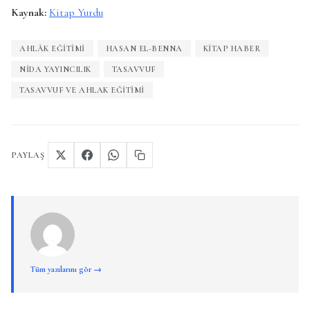
Kaynak:
Kitap Yurdu
AHLÂK EĞITIMI
HASAN EL-BENNA
KITAP HABER
NIDA YAYINCILIK
TASAVVUF
TASAVVUF VE AHLAK EĞITIMI
PAYLAŞ
Tüm yazılarını gör →