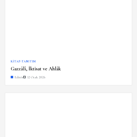
KITAP-TANITIM
Gazzâlî, İktisat ve Ahlâk
Editör
12 Ocak 2026