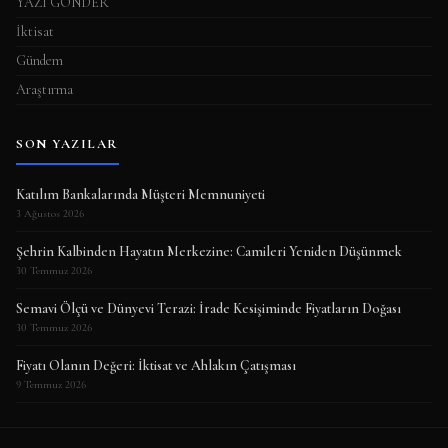
YAZI GÖNDER
İktisat
Gündem
Araştırma
SON YAZILAR
Katılım Bankalarında Müşteri Memnuniyeti
3 Ağustos 2026
Şehrin Kalbinden Hayatın Merkezine: Camileri Yeniden Düşünmek
30 Temmuz 2026
Semavi Ölçü ve Dünyevi Terazi: İrade Kesişiminde Fiyatların Doğası
30 Temmuz 2026
Fiyatı Olanın Değeri: İktisat ve Ahlakın Çatışması
9 Temmuz 2026