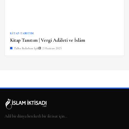
KITAP-TANITIM
Kitap Tanıtım | Vergi Adâleti ve İslâm
Talha Bedirhan Işık
2 Haziran 2025
Adil bir dünya bereketli bir iktisat için…