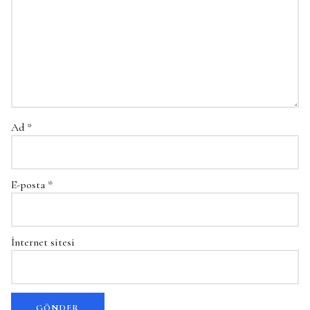
Ad
*
E-posta
*
İnternet sitesi