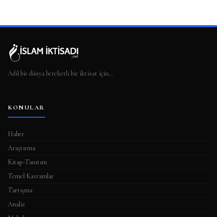
Adil bir dünya bereketli bir iktisat için…
KONULAR
Haber
Araştırma
Kitap-Tanıtım
Temel Kavramlar
Tartışma
Analiz