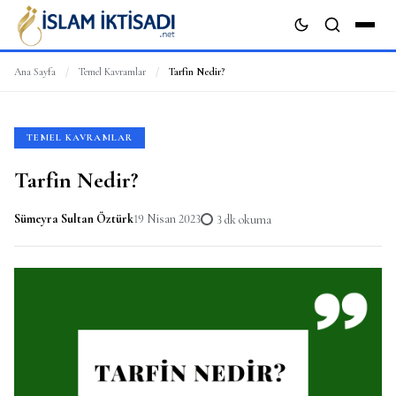
Ana Sayfa
/
Temel Kavramlar
/
Tarfin Nedir?
ARA
TEMEL KAVRAMLAR
Tarfin Nedir?
Sümeyra Sultan Öztürk
19 Nisan 2023
3 dk okuma