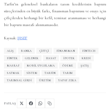
Tarfin’in geleneksel bankaların tarım kredilerinin başvuru
süreçlerinden en büyük farkı, finansman başvurusu ve onayı için
çiftçilerden herhangi bir kefil, teminat aranmaması ve herhangi
bir başvuru masrafı alınmamasıdır.
Kaynak:
IJISEF
ALIŞ
BANKA
ÇIFTÇI
FINANSMAN
FINTECH
FINTEK
GELENEK
HASAT
IPOTEK
KREDI
MASRAF
MOBIL UYGULAMA
ÖDEME
ŞATIŞ
SATMAK
SISTEM
TARFIN
TARIM
TARIMSAL GIRDI
ÜRETIM
YAPAY ZEKA
PAYLAŞ