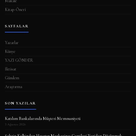
Makale
Kitap-Öneri
SAYFALAR
Yazarlar
Künye
YAZI GÖNDER
İktisat
Gündem
Araştırma
SON YAZILAR
Katılım Bankalarında Müşteri Memnuniyeti
3 Ağustos 2026
Şehrin Kalbinden Hayatın Merkezine: Camileri Yeniden Düşünmek