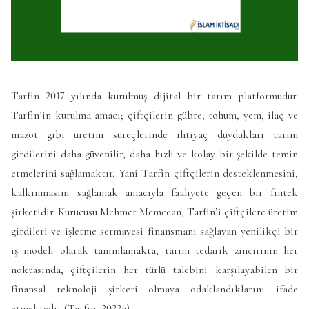
Tarfin 2017 yılında kurulmuş dijital bir tarım platformudur.
Tarfin’in kurulma amacı; çiftçilerin gübre, tohum, yem, ilaç ve
mazot gibi üretim süreçlerinde ihtiyaç duydukları tarım
girdilerini daha güvenilir, daha hızlı ve kolay bir şekilde temin
etmelerini sağlamaktır. Yani Tarfin çiftçilerin desteklenmesini,
kalkınmasını sağlamak amacıyla faaliyete geçen bir fintek
şirketidir. Kurucusu Mehmet Memecan, Tarfin’i çiftçilere üretim
girdileri ve işletme sermayesi finansmanı sağlayan yenilikçi bir
iş modeli olarak tanımlamakta, tarım tedarik zincirinin her
noktasında, çiftçilerin her türlü talebini karşılayabilen bir
finansal teknoloji şirketi olmaya odaklandıklarını ifade
etmektedir (Tarfin, 2022a).