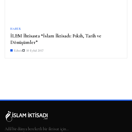
HABER
İLEM İhtisasta “İslam İktisadı: Fıkıh, Tarih ve
Dönüşümler”
Editör
10 Eylül 2017
Adil bir dünya bereketli bir iktisat için…