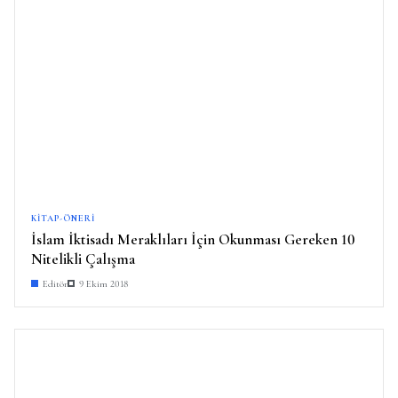
KITAP-ÖNERI
İslam İktisadı Meraklıları İçin Okunması Gereken 10
Nitelikli Çalışma
Editör
9 Ekim 2018