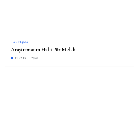
TARTIŞMA
Araştırmanın Hal-i Pür Melali
22 Ekim 2020