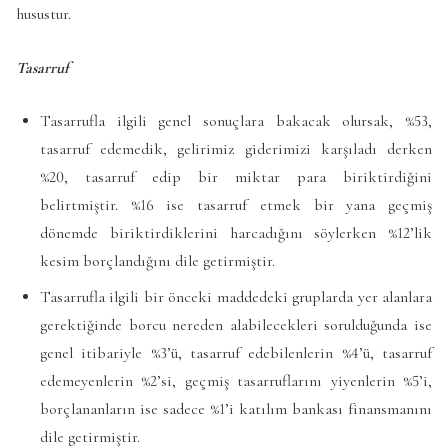
husustur.
Tasarruf
Tasarrufla ilgili genel sonuçlara bakacak olursak, %53,
tasarruf edemedik, gelirimiz giderimizi karşıladı derken
%20, tasarruf edip bir miktar para biriktirdiğini
belirtmiştir. %16 ise tasarruf etmek bir yana geçmiş
dönemde biriktirdiklerini harcadığını söylerken %12’lik
kesim borçlandığını dile getirmiştir.
Tasarrufla ilgili bir önceki maddedeki gruplarda yer alanlara
gerektiğinde borcu nereden alabilecekleri sorulduğunda ise
genel itibariyle %3’ü, tasarruf edebilenlerin %4’ü, tasarruf
edemeyenlerin %2’si, geçmiş tasarruflarını yiyenlerin %5’i,
borçlananların ise sadece %1’i katılım bankası finansmanını
dile getirmiştir.