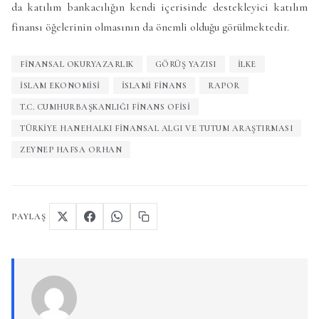
da katılım bankacılığın kendi içerisinde destekleyici katılım
finansı öğelerinin olmasının da önemli olduğu görülmektedir.
FINANSAL OKURYAZARLIK
GÖRÜŞ YAZISI
ILKE
ISLAM EKONOMISI
ISLAMI FINANS
RAPOR
T.C. CUMHURBAŞKANLIĞI FINANS OFISI
TÜRKIYE HANEHALKI FINANSAL ALGI VE TUTUM ARAŞTIRMASI
ZEYNEP HAFSA ORHAN
PAYLAŞ