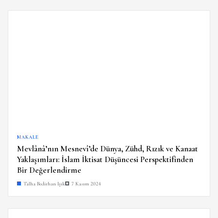
MAKALE
Mevlânâ’nın Mesnevî’de Dünya, Zühd, Rızık ve Kanaat
Yaklaşımları: İslam İktisat Düşüncesi Perspektifinden
Bir Değerlendirme
Talha Bedirhan Işık
7 Kasım 2024