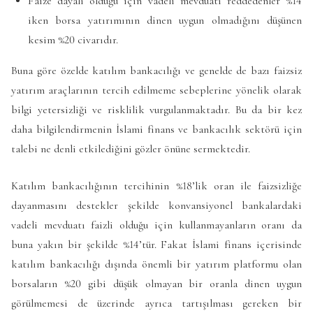
Faize dayalı olduğu için vadeli mevduatı reddedenler %14
iken borsa yatırımının dinen uygun olmadığını düşünen
kesim %20 civarıdır.
Buna göre özelde katılım bankacılığı ve genelde de bazı faizsiz
yatırım araçlarının tercih edilmeme sebeplerine yönelik olarak
bilgi yetersizliği ve risklilik vurgulanmaktadır. Bu da bir kez
daha bilgilendirmenin İslami finans ve bankacılık sektörü için
talebi ne denli etkilediğini gözler önüne sermektedir.
Katılım bankacılığının tercihinin %18’lik oran ile faizsizliğe
dayanmasını destekler şekilde konvansiyonel bankalardaki
vadeli mevduatı faizli olduğu için kullanmayanların oranı da
buna yakın bir şekilde %14’tür. Fakat İslami finans içerisinde
katılım bankacılığı dışında önemli bir yatırım platformu olan
borsaların %20 gibi düşük olmayan bir oranla dinen uygun
görülmemesi de üzerinde ayrıca tartışılması gereken bir