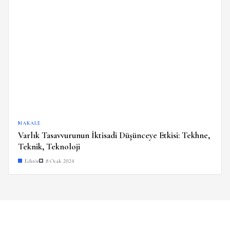
MAKALE
Varlık Tasavvurunun İktisadi Düşünceye Etkisi: Tekhne,
Teknik, Teknoloji
Editör
8 Ocak 2024