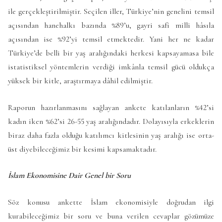
ile gerçekleştirilmiştir. Seçilen iller, Türkiye’nin genelini temsil
açısından hanehalkı bazında %89’u, gayri safi milli hâsıla
açısından ise %92’yi temsil etmektedir. Yani her ne kadar
Türkiye’de belli bir yaş aralığındaki herkesi kapsayamasa bile
istatistiksel yöntemlerin verdiği imkânla temsil gücü oldukça
yüksek bir kitle, araştırmaya dâhil edilmiştir.
Raporun hazırlanmasını sağlayan ankete katılanların %42’si
kadın iken %62’si 26-55 yaş aralığındadır. Dolayısıyla erkeklerin
biraz daha fazla olduğu katılımcı kitlesinin yaş aralığı ise orta-
üst diyebileceğimiz bir kesimi kapsamaktadır.
İslam Ekonomisine Dair Genel bir Soru
Söz konusu ankette İslam ekonomisiyle doğrudan ilgi
kurabileceğimiz bir soru ve buna verilen cevaplar gözümüze