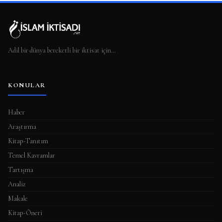
Adil bir dünya bereketli bir iktisat için…
KONULAR
Haber
Araştırma
Kitap-Tanıtım
Temel Kavramlar
Tartışma
Analiz
Makale
Kitap-Öneri