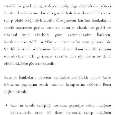
modelinin gündeme getirilmeye çalışıldığı düşünülecek olursa
katılım bankalarının bu kategoride hali hazırda ciddi bir yere
sahip olabileceği söylenebilir. Öte yandan katılım bankalarını
tercih açısından geride bırakan unsurlar olarak ise getiri ve
finansal ürün eksikliği göze çarpmaktadır. İlaveten,
katılımcıların %25’inin “faiz ve kâr payı”nı aynı görmesi ile
%21’lik kesimin söz konusu kurumların İslami kurallara uygun
olmadıklarını dile getirmesi, sektöre dair şüphelerin ne denli
ciddi olduğunu göstermektedir.
Katılım bankaları, mevduat bankalarından farklı olmak üzere
kâr-zarar paylaşımı esaslı katılma hesaplarına sahiptir. Buna
ilişkin olarak,
Katılım hesabı sahipliği sorusuna geçmişte sahip olduğunu
belirtenlerin oranı %7 iken mevcutta sahip olduğunu