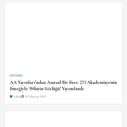
DUYURU
AA Yayınları’ndan Anıtsal Bir Eser: 273 Akademisyenin
Emeğiyle ‘Filistin Sözlüğü’ Yayımlandı
Editör
10 Haziran 2026