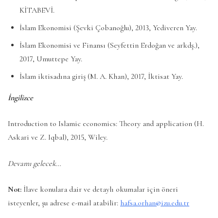
KİTABEVİ.
İslam Ekonomisi (Şevki Çobanoğlu), 2013, Yediveren Yay.
İslam Ekonomisi ve Finansı (Seyfettin Erdoğan ve arkdş.),
2017, Umuttepe Yay.
İslam iktisadına giriş (M. A. Khan), 2017, İktisat Yay.
İngilizce
Introduction to Islamic economics: Theory and application (H.
Askari ve Z. Iqbal), 2015, Wiley.
Devamı gelecek…
Not:
İlave konulara dair ve detaylı okumalar için öneri
isteyenler, şu adrese e-mail atabilir:
hafsa.orhan@izu.edu.tr