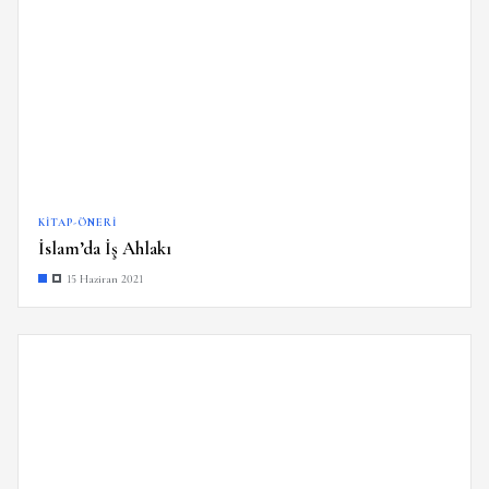
KITAP-ÖNERI
İslam’da İş Ahlakı
15 Haziran 2021