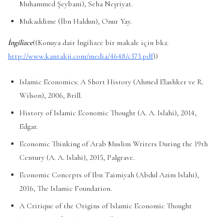
Muhammed Şeybani), Seha Neşriyat.
Mukaddime (İbn Haldun), Onur Yay.
İngilizce
((Konuya dair İngilizce bir makale için bkz.
http://www.kantakji.com/media/4648/c373.pdf
))
Islamic Economics: A Short History (Ahmed Elashker ve R.
Wilson), 2006, Brill.
History of Islamic Economic Thought (A. A. Islahi), 2014,
Edgar.
Economic Thinking of Arab Muslim Writers During the 19th
Century (A. A. Islahi), 2015, Palgrave.
Economic Concepts of Ibn Taimiyah (Abdul Azim Islahi),
2016, The Islamic Foundation.
A Critique of the Origins of Islamic Economic Thought