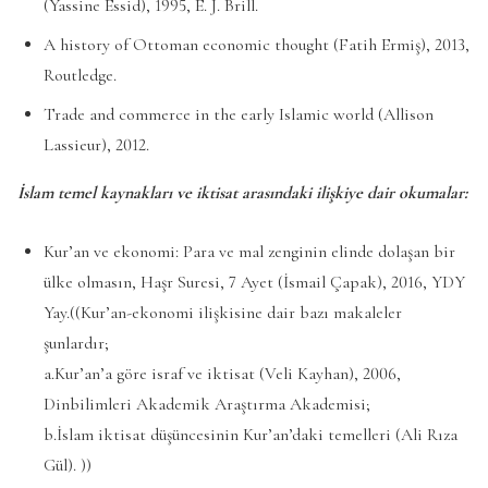
(Yassine Essid), 1995, E. J. Brill.
A history of Ottoman economic thought (Fatih Ermiş), 2013,
Routledge.
Trade and commerce in the early Islamic world (Allison
Lassieur), 2012.
İslam temel kaynakları ve iktisat arasındaki ilişkiye dair okumalar:
Kur’an ve ekonomi: Para ve mal zenginin elinde dolaşan bir
ülke olmasın, Haşr Suresi, 7 Ayet (İsmail Çapak), 2016, YDY
Yay.((Kur’an-ekonomi ilişkisine dair bazı makaleler
şunlardır;
a.Kur’an’a göre israf ve iktisat (Veli Kayhan), 2006,
Dinbilimleri Akademik Araştırma Akademisi;
b.İslam iktisat düşüncesinin Kur’an’daki temelleri (Ali Rıza
Gül). ))