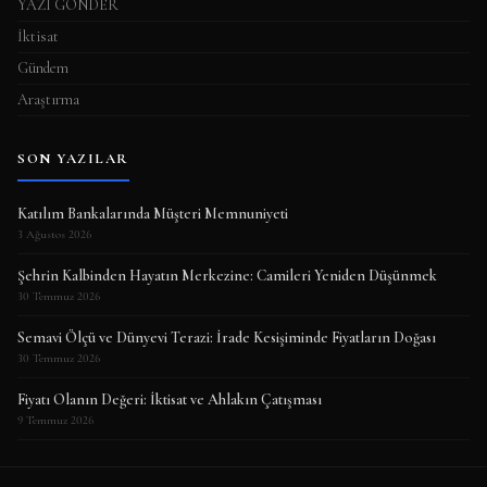
YAZI GÖNDER
İktisat
Gündem
Araştırma
SON YAZILAR
Katılım Bankalarında Müşteri Memnuniyeti
3 Ağustos 2026
Şehrin Kalbinden Hayatın Merkezine: Camileri Yeniden Düşünmek
30 Temmuz 2026
Semavi Ölçü ve Dünyevi Terazi: İrade Kesişiminde Fiyatların Doğası
30 Temmuz 2026
Fiyatı Olanın Değeri: İktisat ve Ahlakın Çatışması
9 Temmuz 2026