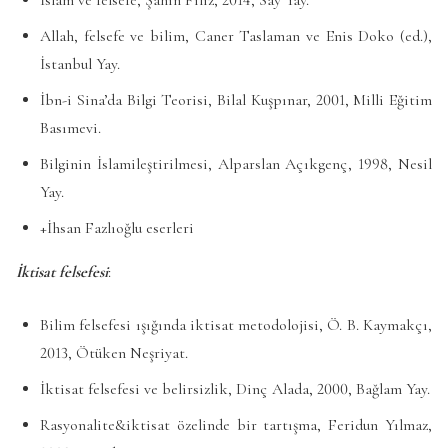
Allah, felsefe ve bilim, Caner Taslaman ve Enis Doko (ed.),
İstanbul Yay.
İbn-i Sina’da Bilgi Teorisi, Bilal Kuşpınar, 2001, Milli Eğitim
Basımevi.
Bilginin İslamileştirilmesi, Alparslan Açıkgenç, 1998, Nesil
Yay.
+İhsan Fazlıoğlu eserleri
İktisat felsefesi
:
Bilim felsefesi ışığında iktisat metodolojisi, Ö. B. Kaymakçı,
2013, Ötüken Neşriyat.
İktisat felsefesi ve belirsizlik, Dinç Alada, 2000, Bağlam Yay.
Rasyonalite&iktisat özelinde bir tartışma, Feridun Yılmaz,