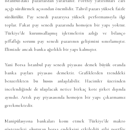
İstanbul’daki pazarlardan yararlanır. Portföy yatırımları cari
açığı sürdürmek açısından önemlidir. Tahvil pazarı yüksek faizle
sürdürülür. Pay senedi pazarıysa yüksek performansıyla ilgi
toplar. Fakat pay senedi pazarında homojen bir yapı yoktur.
Türkiye’de kurumsallaşmış işletmelerin azlığı ve bilanço
şeffaflığı sorunu pay senedi pazarının gelişimini sınırlamıştır.
Elimizde ancak banka ağırlıklı bir yapı kalmıştır.
Yani Borsa İstanbul pay senedi piyasası demek büyük oranda
banka payları piyasası demektir. Grafiklerden trenddeki
benzerlikten bu husus anlaşılabilir. Hacimler üzerinden
incelendiğinde de ulaşılacak netice birkaç kote şirket dışında
aynıdır. Artık pay piyasasında homojen bir yapı çıkarmamız
gerekmektedir.
Manipülasyona bankaları konu etmek Türkiye’de makro
göstergeleri oluşturan borsa endeksini etkilediği gibi portföy