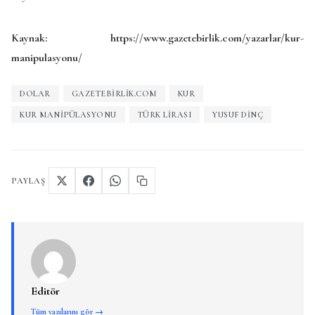
Kaynak: https://www.gazetebirlik.com/yazarlar/kur-
manipulasyonu/
DOLAR
GAZETEBIRLIK.COM
KUR
KUR MANIPÜLASYONU
TÜRK LIRASI
YUSUF DINÇ
PAYLAŞ
Editör
Tüm yazılarını gör →