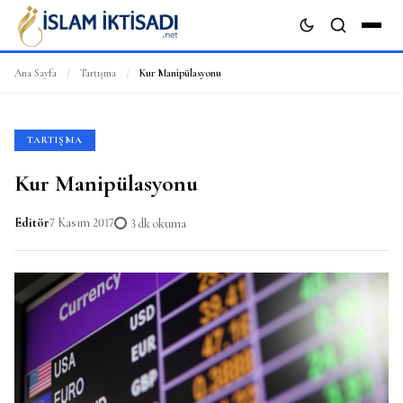
Ana Sayfa
/
Tartışma
/
Kur Manipülasyonu
ARA
TARTIŞMA
Kur Manipülasyonu
Editör
7 Kasım 2017
3 dk okuma