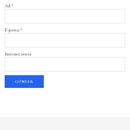
Ad
*
E-posta
*
İnternet sitesi