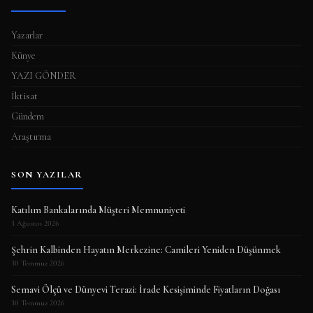
Yazarlar
Künye
YAZI GÖNDER
İktisat
Gündem
Araştırma
SON YAZILAR
Katılım Bankalarında Müşteri Memnuniyeti
3 Ağustos 2026
Şehrin Kalbinden Hayatın Merkezine: Camileri Yeniden Düşünmek
30 Temmuz 2026
Semavi Ölçü ve Dünyevi Terazi: İrade Kesişiminde Fiyatların Doğası
30 Temmuz 2026