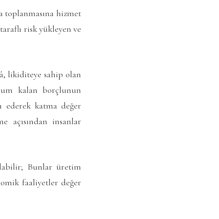
rda toplanmasına hizmet
 taraflı risk yükleyen ve
, likiditeye sahip olan
hrum kalan borçlunun
ih ederek katma değer
me açısından insanlar
labilir; Bunlar üretim
nomik faaliyetler değer