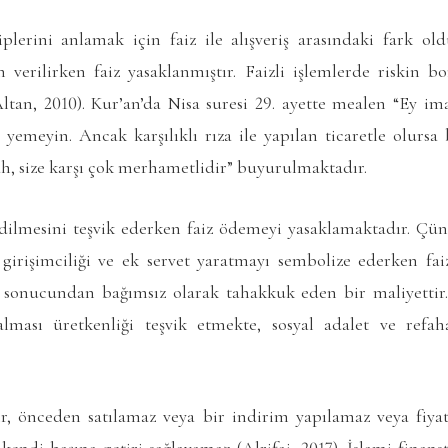
iplerini anlamak için faiz ile alışveriş arasındaki fark ol
in verilirken faiz yasaklanmıştır. Faizli işlemlerde riskin bo
Altan, 2010). Kur’an’da Nisa suresi 29. ayette mealen “Ey im
a yemeyin. Ancak karşılıklı rıza ile yapılan ticaretle olursa
h, size karşı çok merhametlidir” buyurulmaktadır.
 edilmesini teşvik ederken faiz ödemeyi yasaklamaktadır. Çü
ı girişimciliği ve ek servet yaratmayı sembolize ederken fai
in sonucundan bağımsız olarak tahakkuk eden bir maliyettir. 
 alması üretkenliği teşvik etmekte, sosyal adalet ve refa
r, önceden satılamaz veya bir indirim yapılamaz veya fiyatı