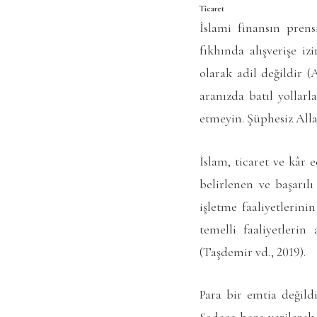
Ticaret
İslami finansın prens
fıkhında alışverişe iz
olarak adil değildir (
aranızda batıl yollarl
etmeyin. Şüphesiz Alla
İslam, ticaret ve kâr
belirlenen ve başarıl
işletme faaliyetlerin
temelli faaliyetlerin
(Taşdemir vd., 2019).
Para bir emtia değildi