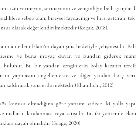
ımına izin vermeyen, sermayenin ve zenginliğin belli grupla
zliklere sebep olan, bireysel faydacılığı ve hırsı arttıran, tek
nsur olarak değerlendirilmektedir (Koçak, 2018).
lanma nedeni İslam’ın dayanışma hedefiyle çelişmesidir. Ribâ
eşmesine ve buna ihtiyaç duyan ve bundan giderek ma
da bulunur. Bu bir yandan zenginlerin kolay kazancı terc
tırım yapmasını engellemekte ve diğer yandan borç ver
adan kaldırarak sona erdirmektedir (Khamlichi, 2012).
söz konusu olmadığına göre yatırım sadece iki yolla yapı
 ve malların kiralanması veya satışıdır. Bu iki yöntemle eko
ıklara dayalı olmalıdır (Soage, 2020).