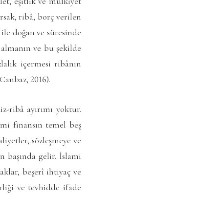
et, eşitlik ve mülkiyet
sak, ribâ, borç verilen
i ile doğan ve süresinde
 almanın ve bu şekilde
zlalık içermesi ribânın
 (Canbaz, 2016).
z-ribâ ayırımı yoktur.
ami finansın temel beş
aliyetler, sözleşmeye ve
n başında gelir. İslami
klar, beşerî ihtiyaç ve
liği ve tevhidde ifade