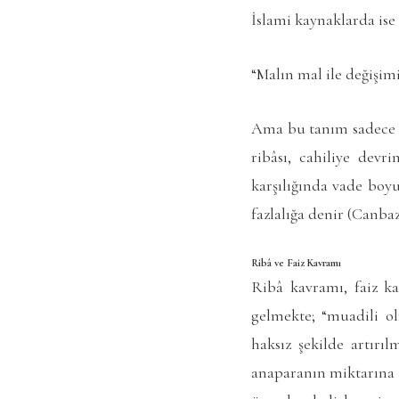
İslami kaynaklarda ise 
“Malın mal ile değişimi
Ama bu tanım sadece fa
ribâsı, cahiliye devr
karşılığında vade boy
fazlalığa denir (Canbaz
Ribâ ve Faiz Kavramı
Ribâ kavramı, faiz k
gelmekte; “muadili o
haksız şekilde artırı
anaparanın miktarına b