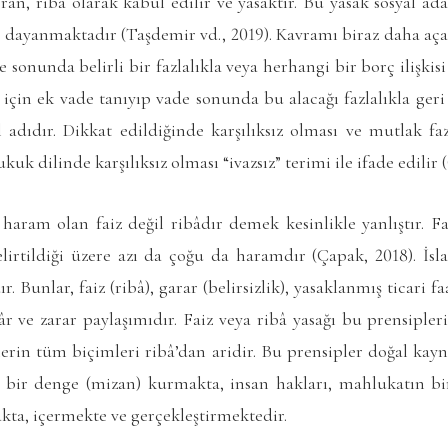
an, ribâ olarak kabul edilir ve yasaktır. Bu yasak sosyal adal
dayanmaktadır (Taşdemir vd., 2019). Kavramı biraz daha açar
re sonunda belirli bir fazlalıkla veya herhangi bir borç ilişkis
için ek vade tanıyıp vade sonunda bu alacağı fazlalıkla geri
l adıdır. Dikkat edildiğinde karşılıksız olması ve mutlak fa
ukuk dilinde karşılıksız olması “ivazsız” terimi ile ifade edilir
aram olan faiz değil ribâdır demek kesinlikle yanlıştır. Fai
elirtildiği üzere azı da çoğu da haramdır (Çapak, 2018). İsl
 Bunlar, faiz (ribâ), garar (belirsizlik), yasaklanmış ticari fa
âr ve zarar paylaşımıdır. Faiz veya ribâ yasağı bu prensipleri
lerin tüm biçimleri ribâ’dan aridir. Bu prensipler doğal kayna
i bir denge (mizan) kurmakta, insan hakları, mahlukatın bir
kta, içermekte ve gerçekleştirmektedir.