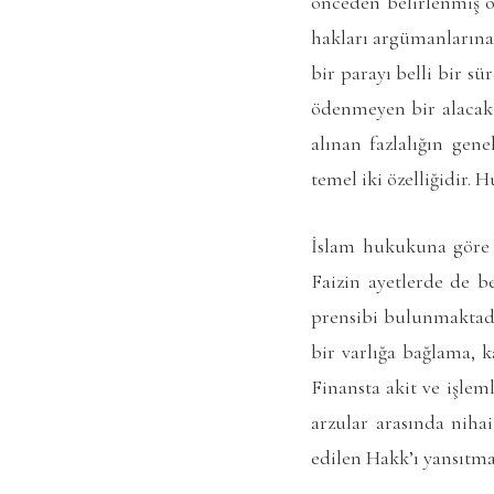
önceden belirlenmiş or
hakları argümanlarına 
bir parayı belli bir sü
ödenmeyen bir alacak 
alınan fazlalığın gene
temel iki özelliğidir. H
İslam hukukuna göre h
Faizin ayetlerde de b
prensibi bulunmaktadır.
bir varlığa bağlama, k
Finansta akit ve işlem
arzular arasında niha
edilen Hakk’ı yansıtma