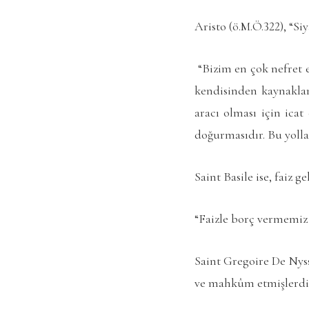
Aristo (ö.M.Ö.322), “Si
“Bizim en çok nefret e
kendisinden kaynakla
aracı olması için icat
doğurmasıdır. Bu yolla 
Saint Basile ise, faiz 
“Faizle borç vermemiz 
Saint Gregoire De Nyss
ve mahkûm etmişlerdi