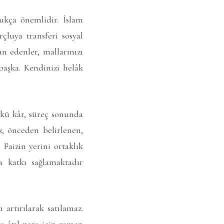
dukça önemlidir. İslam
rçluya transferi sosyal
an edenler, mallarınızı
 başka. Kendinizi helâk
nkü kâr, süreç sonunda
z, önceden belirlenen,
Faizin yerini ortaklık
ha katkı sağlamaktadır
 artırılarak satılamaz.