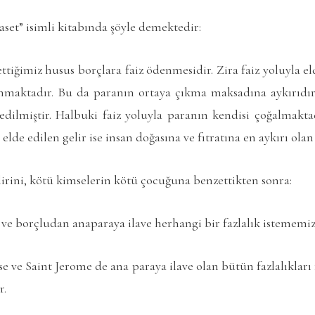
yaset” isimli kitabında şöyle demektedir:
ttiğimiz husus borçlara faiz ödenmesidir. Zira faiz yoluyla el
nmaktadır. Bu da paranın ortaya çıkma maksadına aykırıdır
 edilmiştir. Halbuki faiz yoluyla paranın kendisi çoğalmakta
elde edilen gelir ise insan doğasına ve fıtratına en aykırı olan
gelirini, kötü kimselerin kötü çocuğuna benzettikten sonra:
ve borçludan anaparaya ilave herhangi bir fazlalık istememi
e ve Saint Jerome de ana paraya ilave olan bütün fazlalıkları 
r.