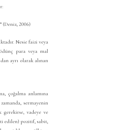
r:
” (Deniz, 2006)
tadır. Nesie faizi veya
en ödünç para veya mal
dan ayrı olarak alınan
tma, çoğalma anlamına
ı zamanda, sermayenin
k gerekirse, vadeye ve
edilen) pozitif, sabit,