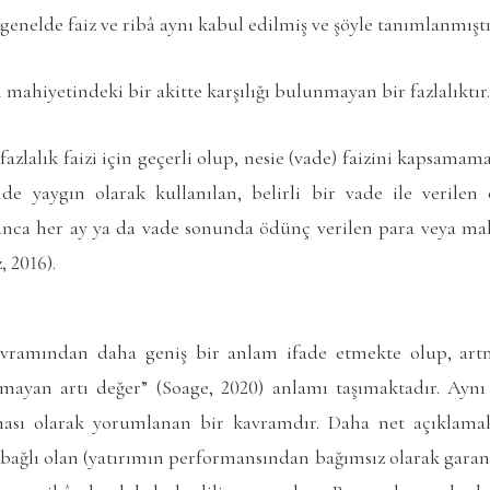
genelde faiz ve ribâ aynı kabul edilmiş ve şöyle tanımlanmıştı
 mahiyetindeki bir akitte karşılığı bulunmayan bir fazlalıktır.
zlalık faizi için geçerli olup, nesie (vade) faizini kapsamamak
inde yaygın olarak kullanılan, belirli bir vade ile veril
unca her ay ya da vade sonunda ödünç verilen para veya mal
, 2016).
avramından daha geniş bir anlam ifade etmekte olup, ar
lmayan artı değer” (Soage, 2020) anlamı taşımaktadır. Ayn
lması olarak yorumlanan bir kavramdır. Daha net açıklama
ağlı olan (yatırımın performansından bağımsız olarak garanti 