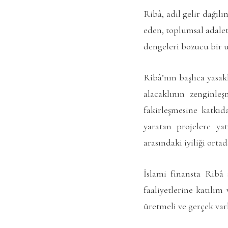
Ribâ, adil gelir dağıl
eden, toplumsal adaletsi
dengeleri bozucu bir u
Ribâ’nın başlıca yasak
alacaklının zenginl
fakirleşmesine katkı
yaratan projelere ya
arasındaki iyiliği ort
İslami finansta Ribâ 
faaliyetlerine katılım
üretmeli ve gerçek varl