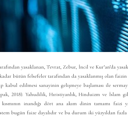
rafından yasaklanan, Tevrat, Zebur, İncil ve Kur’an’da yasa
 a kadar bütün felsefeler tarafından da yasaklanmış olan faizin
lüp kabul edilmesi sanayinin gelişmeye başlaması ile sermay
pak, 2018). Yahudilik, Hıristiyanlık, Hinduizm ve İslam 
k kısmının inandığı dört ana akım dinin tamamı faizi 
sistem bugün faize dayalıdır ve bu durum iki yüzyıldan fazl