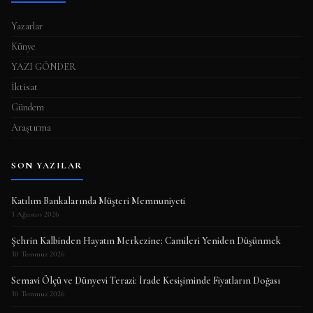
Yazarlar
Künye
YAZI GÖNDER
İktisat
Gündem
Araştırma
SON YAZILAR
Katılım Bankalarında Müşteri Memnuniyeti
3 Ağustos 2026
Şehrin Kalbinden Hayatın Merkezine: Camileri Yeniden Düşünmek
30 Temmuz 2026
Semavi Ölçü ve Dünyevi Terazi: İrade Kesişiminde Fiyatların Doğası
30 Temmuz 2026