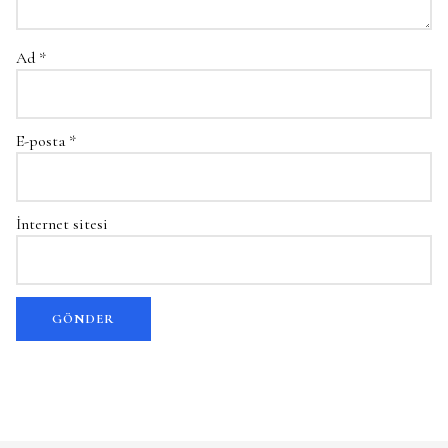
Ad
*
E-posta
*
İnternet sitesi