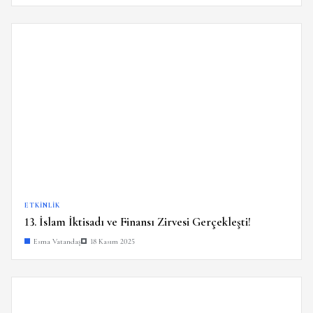
ETKINLIK
13. İslam İktisadı ve Finansı Zirvesi Gerçekleşti!
Esma Vatandaş
18 Kasım 2025