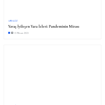
ANALIZ
Yavaş İyileşen Yara İzleri: Pandeminin Mirası
13 Nisan 2021