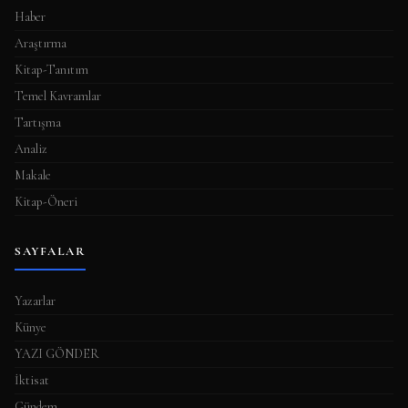
a
Haber
s
Araştırma
ı
Kitap-Tanıtım
Temel Kavramlar
Tartışma
Analiz
Makale
Kitap-Öneri
SAYFALAR
Yazarlar
Künye
YAZI GÖNDER
İktisat
Gündem