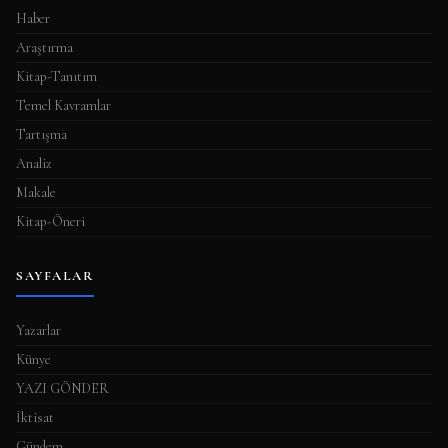
a
Haber
s
Araştırma
ı
Kitap-Tanıtım
Temel Kavramlar
Tartışma
Analiz
Makale
Kitap-Öneri
SAYFALAR
Yazarlar
Künye
YAZI GÖNDER
İktisat
Gündem