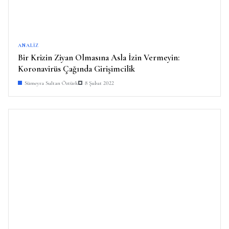
ANALIZ
Bir Krizin Ziyan Olmasına Asla İzin Vermeyin:
Koronavirüs Çağında Girişimcilik
Sümeyra Sultan Öztürk
8 Şubat 2022