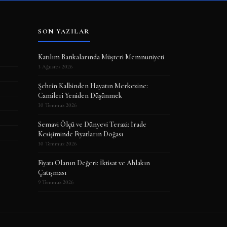
SON YAZILAR
Katılım Bankalarında Müşteri Memnuniyeti
3 Ağustos 2026
Şehrin Kalbinden Hayatın Merkezine:
Camileri Yeniden Düşünmek
30 Temmuz 2026
Semavi Ölçü ve Dünyevi Terazi: İrade
Kesişiminde Fiyatların Doğası
30 Temmuz 2026
Fiyatı Olanın Değeri: İktisat ve Ahlakın
Çatışması
9 Temmuz 2026