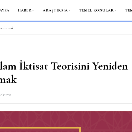
AYFA
HABER
ARAŞTIRMA
TEMEL KONULAR
TE
ılandırmak
slam İktisat Teorisini Yeniden
rmak
k okuma