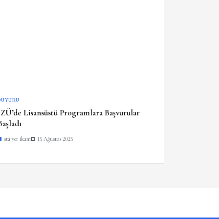
DUYURU
İZÜ’de Lisansüstü Programlara Başvurular
Başladı
stajyer ikam
15 Ağustos 2025