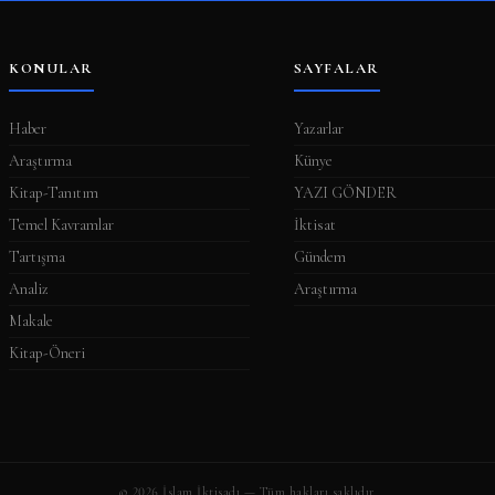
KONULAR
SAYFALAR
Haber
Yazarlar
Araştırma
Künye
Kitap-Tanıtım
YAZI GÖNDER
Temel Kavramlar
İktisat
Tartışma
Gündem
Analiz
Araştırma
Makale
Kitap-Öneri
© 2026 İslam İktisadı — Tüm hakları saklıdır.