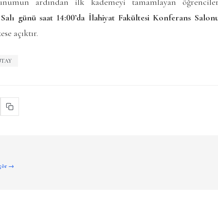
 Sunumun ardından ilk kademeyi tamamlayan öğrencilere
Salı günü saat 14:00’da İlahiyat Fakültesi Konferans Salon
se açıktır.
UTAY
 gör →