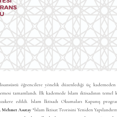
lisansüstü öğrencilere yönelik düzenlediği üç kademeden 
emesi tamamlandı. İlk kademede İslam iktisadının temel ka
akere edildi. İslam İktisadı Okumaları Kapanış progr
r. Mehmet Asutay
“İslam İktisat Teorisini Yeniden Yapılandır