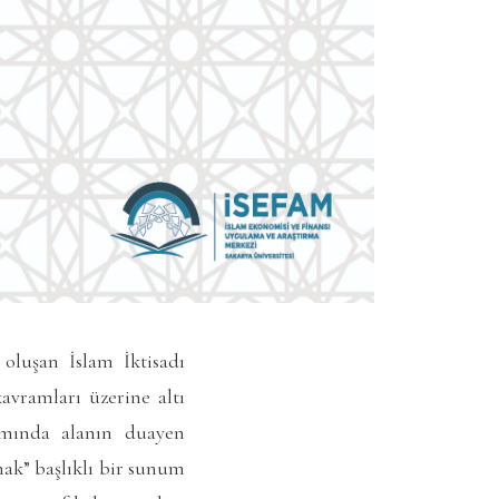
oluşan İslam İktisadı
vramları üzerine altı
amında alanın duayen
mak” başlıklı bir sunum