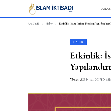
ANAS
Ana Sayfa
/
Haber
/
Etkinlik: İslam İktisat Teorisini Yeniden Yap
HABER
Etkinlik: İ
Yapılandı
Yönetici
23 Nisan 2019
1 d