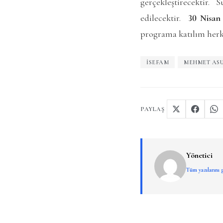
gerçekleştirecektir.
edilecektir.
30 Nisan 
programa katılım herke
ISEFAM
MEHMET AS
PAYLAŞ
Yönetici
Tüm yazılarını