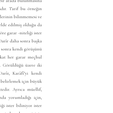
bir arada bulunmasına
adır. Tarif bu örneğin
klerinin bilinmemesi ve
elde edilmiş olduğu da
e garar -niteliği ister
 Darîr daha sonra başka
n sonra kendi görüşünü
fakat her garar meçhul
9). Görüldüğü üzere iki
rîr, Karâfî’yi kendi
ı belirlemek için büyük
edir. Ayrıca müellif,
nda yorumladığı için,
i ister biliniyor ister