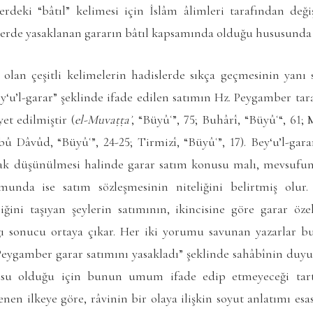
erdeki “bâtıl” kelimesi için İslâm âlimleri tarafından değ
lerde yasaklanan gararın bâtıl kapsamında olduğu hususunda g
 olan çeşitli kelimelerin hadislerde sıkça geçmesinin yanı 
bey‘u’l-garar” şeklinde ifade edilen satımın Hz. Peygamber ta
et edilmiştir (
el-Muvaṭṭaʾ
, “Büyûʿ”, 75; Buhârî, “Büyûʿ“, 61;
bû Dâvûd, “Büyûʿ”, 24-25; Tirmizî, “Büyûʿ”, 17). Bey‘u’l-gar
rak düşünülmesi halinde garar satım konusu malı, mevsufun s
unda ise satım sözleşmesinin niteliğini belirtmiş olur
liğini taşıyan şeylerin satımının, ikincisine göre garar öz
ğı sonucu ortaya çıkar. Her iki yorumu savunan yazarlar 
. Peygamber garar satımını yasakladı” şeklinde sahâbînin du
su olduğu için bunun umum ifade edip etmeyeceği tartış
n ilkeye göre, râvinin bir olaya ilişkin soyut anlatımı esa