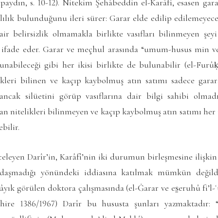
paydın, s. 10-12). Nitekim Şehâbeddin el-Karâfî, esasen gar
klılık bulunduğunu ileri sürer: Garar elde edilip edilemeyec
air belirsizlik olmamakla birlikte vasıfları bilinmeyen şe
fade eder. Garar ve meçhul arasında “umum-husus min vech
unabileceği gibi her ikisi birlikte de bulunabilir (
el-Furû
kleri bilinen ve kaçıp kaybolmuş atın satımı sadece garar
ncak silüetini görüp vasıflarına dair bilgi sahibi olmad
ndan nitelikleri bilinmeyen ve kaçıp kaybolmuş atın satımı he
bilir.
eleyen Darîr’in, Karâfî’nin iki durumun birleşmesine ilişkin
ağdaşmadığı yönündeki iddiasına katılmak mümkün değildi
lâyık görülen doktora çalışmasında (
el-Ġarar ve es̱eruhû fi’l-ʿ
hire 1386/1967) Darîr bu hususta şunları yazmaktadır: 