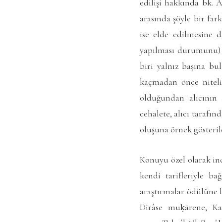
edilişi hakkında bk. A
arasında şöyle bir far
ise elde edilmesine d
yapılması durumunu) i
biri yalnız başına bul
kaçmadan önce niteli
olduğundan alıcının a
cehalete, alıcı tarafı
oluşuna örnek gösterile
Konuyu özel olarak inc
kendi tarifleriyle b
araştırmalar ödülüne 
Dirâse muḳārene
, Ka