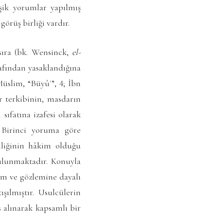
işik yorumlar yapılmış
örüş birliği vardır.
sıra (bk.
Wensinck,
el-
rafından yasaklandığına
 Müslim, “Büyûʿ”, 4; İbn
ar terkibinin, masdarın
ıfatına izafesi olarak
. Birinci yoruma göre
elliğinin hâkim olduğu
bulunmaktadır. Konuyla
yum ve gözlemine dayalı
ılmıştır. Usulcülerin
s alınarak kapsamlı bir