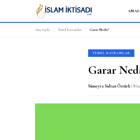
ANAS
Ana Sayfa
/
Temel Kavramlar
/
Garar Nedir?
TEMEL KAVRAMLAR
Garar Ned
Sümeyra Sultan Öztürk
3 Mar