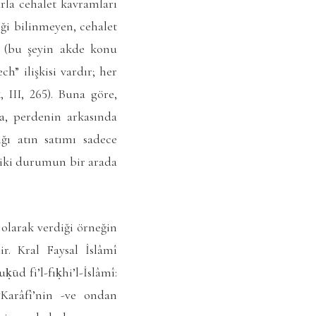
arla cehalet kavramları
eği bilinmeyen, cehalet
yi (bu şeyin akde konu
” ilişkisi vardır; her
ḳ
, III, 265). Buna göre,
a, perdenin arkasında
ığı atın satımı sadece
r iki durumun bir arada
 olarak verdiği örneğin
r. Kral Faysal İslâmî
uḳūd fi’l-fıḳhi’l-İslâmî:
“Karâfî’nin -ve ondan