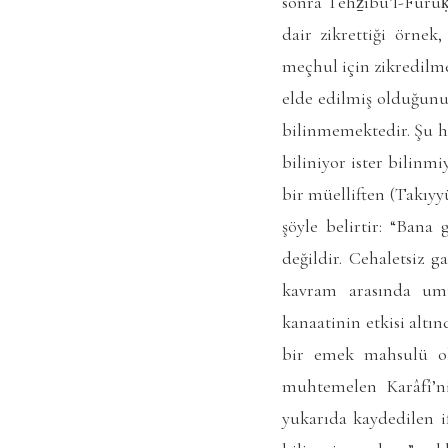
sonra
Tehẕîbü’l-Furû
dair zikrettiği örnek
meçhul için zikredilme
elde edilmiş olduğunu
bilinmemektedir. Şu ha
biliniyor ister bilinm
bir müelliften (Takıy
şöyle belirtir: “Bana
değildir. Cehaletsiz g
kavram arasında umu
kanaatinin etkisi altı
bir emek mahsulü ola
muhtemelen Karâfî’ni
yukarıda kaydedilen if