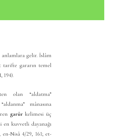
 anlamlara gelir. İslâm
 tarifte gararın temel
I, 194).
ten olan “aldatma”
“aldanma” mânasına
diren
garûr
kelimesi üç
ki en kuvvetli dayanağı
en-Nisâ 4/29, 161; et-