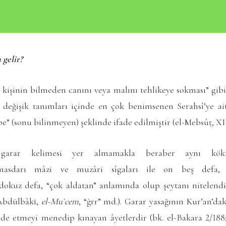
 gelir?
k, kişinin bilmeden canını veya malını tehlikeye sokması” gibi
değişik tanımları içinde en çok benimsenen Serahsî’ye ait
be” (sonu bilinmeyen) şeklinde ifade edilmiştir (
el-Mebsûṭ
, XI
 garar kelimesi yer almamakla beraber aynı kök
sdarı mâzi ve muzâri sîgaları ile on beş defa, 
dokuz defa, “çok aldatan” anlamında olup şeytanı nitelen
Abdülbâkī,
el-Muʿcem
, “ġrr” md.). Garar yasağının Kur’an’da
lde etmeyi menedip kınayan âyetlerdir (bk. el-Bakara 2/188; 