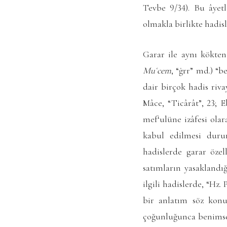
Tevbe 9/34). Bu âyetl
olmakla birlikte hadis
Garar ile aynı kökten
Muʿcem
, “ġrr” md.) “
dair birçok hadis rivay
Mâce, “Ticârât”, 23; E
mef‘ulüne izâfesi ola
kabul edilmesi durum
hadislerde garar özel
satımların yasaklandı
ilgili hadislerde, “Hz
bir anlatım söz konu
çoğunluğunca benimsene