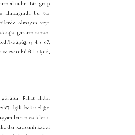
turmaktadır. Bir grup
te alındığında bu tür
lçülerde olmayan veya
tutulduğu, gararın umum
edi’l-büḥûs̱
, sy. 4, s. 87,
 ve es̱eruhû fi’l-ʿuḳūd
,
ı görülür. Fakat akdin
) ilgili belirsizliğin
taşıyan bazı meselelerin
aha dar kapsamlı kabul