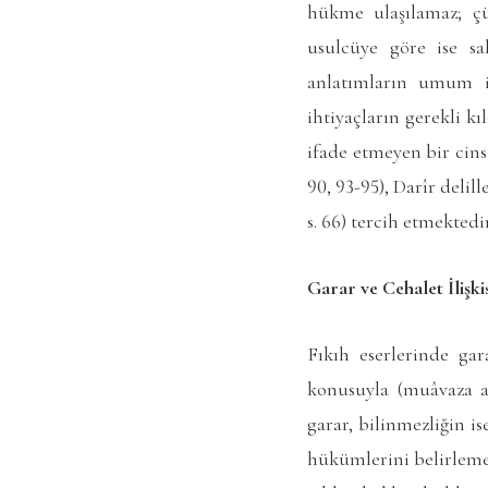
hükme ulaşılamaz; çü
usulcüye göre ise sa
anlatımların umum if
ihtiyaçların gerekli k
ifade etmeyen bir cins
90, 93-95), Darîr deli
s. 66) tercih etmektedir
Garar ve Cehalet İlişki
Fıkıh eserlerinde gar
konusuyla (muâvaza ak
garar, bilinmezliğin is
hükümlerini belirleme