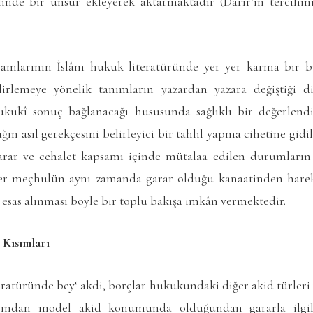
linde bir unsur ekleyerek aktarmaktadır (Darîr’in tercihini
ramlarının İslâm hukuk literatüründe yer yer karma bir bi
lirlemeye yönelik tanımların yazardan yazara değiştiği d
kukî sonuç bağlanacağı hususunda sağlıklı bir değerlend
ağın asıl gerekçesini belirleyici bir tahlil yapma cihetine gid
arar ve cehalet kapsamı içinde mütalaa edilen durumların
r meçhulün aynı zamanda garar olduğu kanaatinden harek
 esas alınması böyle bir toplu bakışa imkân vermektedir.
 Kısımları
teratüründe bey‘ akdi, borçlar hukukundaki diğer akid türler
sından model akid konumunda olduğundan gararla ilgil