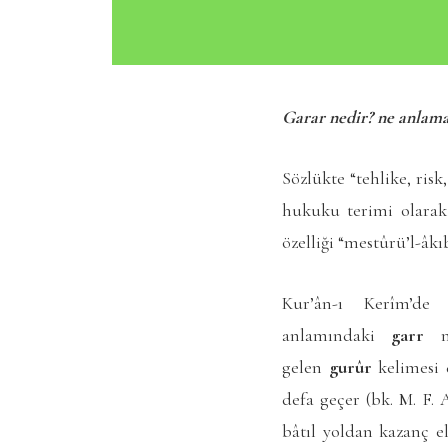
Garar nedir? ne anlama
Sözlükte “tehlike, ris
hukuku terimi olarak 
özelliği “mestûrü’l-âkı
Kur’ân-ı Kerîm’de
anlamındaki
garr
ma
gelen
gurûr
kelimesi 
defa geçer (bk.
M. F. 
bâtıl yoldan kazanç e