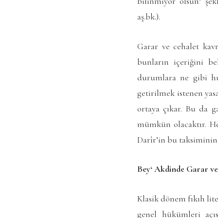
bilinmiyor olsun” şek
aş.bk.).
Garar ve cehalet kav
bunların içeriğini be
durumlara ne gibi hu
getirilmek istenen yas
ortaya çıkar. Bu da g
mümkün olacaktır. He
Darîr’in bu taksiminin
Bey‘ Akdinde Garar ve
Klasik dönem fıkıh li
genel hükümleri açı