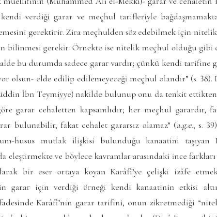
ḳ
müellifinin (Muhammed Ali el-Mekkî)- garar ve cehaletin 
, kendi verdiği garar ve meçhul tarifleriyle bağdaşmamakt
mesini gerektirir. Zira meçhulden söz edebilmek için niteli
n bilinmesi gerekir. Örnekte ise nitelik meçhul olduğu gibi 
lde bu durumda sadece garar vardır; çünkü kendi tarifine gör
iyor olsun- elde edilip edilemeyeceği meçhul olandır” (s. 38).
yüddin İbn Teymiyye) nakilde bulunup onu da tenkit ettikte
 göre garar cehaletten kapsamlıdır; her meçhul garardır, 
arar bulunabilir, fakat cehalet gararsız olamaz” (
a.g.e.
, s. 3
m-husus mutlak ilişkisi bulunduğu kanaatini taşıyan Da
nda eleştirmekte ve böylece kavramlar arasındaki ince farklar
rak bir eser ortaya koyan Karâfî’ye çelişki izâfe etmekt
n garar için verdiği örneği kendi kanaatinin etkisi altı
adesinde Karâfî’nin garar tarifini, onun zikretmediği “niteliğ