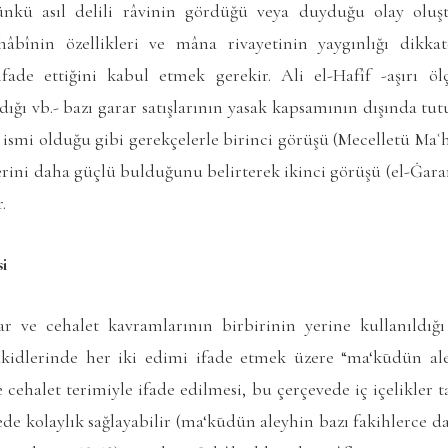
nkü asıl delili râvinin gördüğü veya duyduğu olay oluş
hâbînin özellikleri ve mâna rivayetinin yaygınlığı dikka
ade ettiğini kabul etmek gerekir. Ali el-Hafîf -aşırı ö
ıldığı vb.- bazı garar satışlarının yasak kapsamının dışında 
 ismi olduğu gibi gerekçelerle birinci görüşü (
Mecelletü Maʿh
llerini daha güçlü bulduğunu belirterek ikinci görüşü (
el-Ġarar
.
si
ar ve cehalet kavramlarının birbirinin yerine kullanıldığ
idlerinde her iki edimi ifade etmek üzere “ma‘kūdün aleyh”
e cehalet terimiyle ifade edilmesi, bu çerçevede iç içelikler 
de kolaylık sağlayabilir (ma‘kūdün aleyhin bazı fakihlerce d