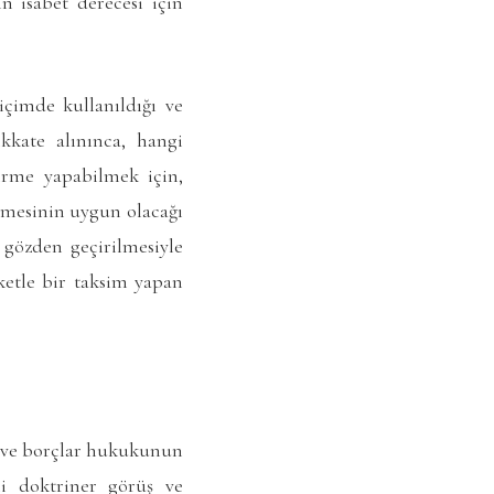
n isabet derecesi için
çimde kullanıldığı ve
ikkate alınınca, hangi
irme yapabilmek için,
ilmesinin uygun olacağı
 gözden geçirilmesiyle
etle bir taksim yapan
i ve borçlar hukukunun
i doktriner görüş ve