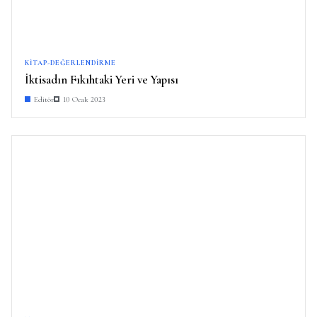
KITAP-DEĞERLENDIRME
İktisadın Fıkıhtaki Yeri ve Yapısı
Editör
10 Ocak 2023