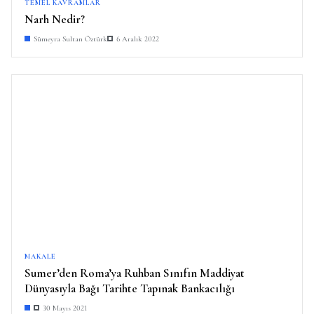
TEMEL KAVRAMLAR
Narh Nedir?
Sümeyra Sultan Öztürk
6 Aralık 2022
MAKALE
Sumer’den Roma’ya Ruhban Sınıfın Maddiyat
Dünyasıyla Bağı Tarihte Tapınak Bankacılığı
30 Mayıs 2021