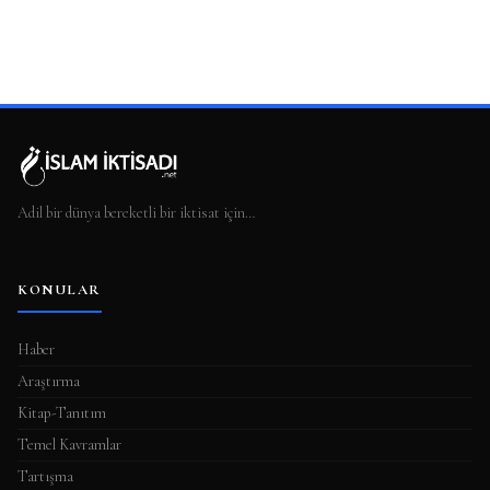
Adil bir dünya bereketli bir iktisat için…
KONULAR
Haber
Araştırma
Kitap-Tanıtım
Temel Kavramlar
Tartışma