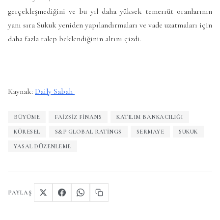
gerçekleşmediğini ve bu yıl daha yüksek temerrüt oranlarının
yanı sıra Sukuk yeniden yapılandırmaları ve vade uzatmaları için
daha fazla talep beklendiğinin altını çizdi.
Kaynak:
Daily Sabah
BÜYÜME
FAIZSIZ FINANS
KATILIM BANKACILIĞI
KÜRESEL
S&P GLOBAL RATINGS
SERMAYE
SUKUK
YASAL DÜZENLEME
PAYLAŞ