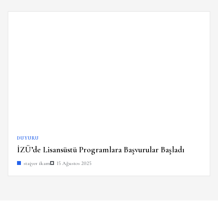
DUYURU
İZÜ’de Lisansüstü Programlara Başvurular Başladı
stajyer ikam
15 Ağustos 2025