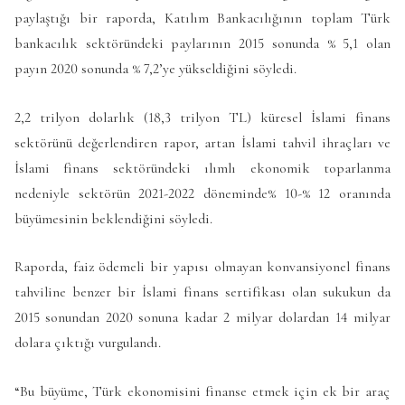
paylaştığı bir raporda, Katılım Bankacılığının toplam Türk
bankacılık sektöründeki paylarının 2015 sonunda % 5,1 olan
payın 2020 sonunda % 7,2’ye yükseldiğini söyledi.
2,2 trilyon dolarlık (18,3 trilyon TL) küresel İslami finans
sektörünü değerlendiren rapor, artan İslami tahvil ihraçları ve
İslami finans sektöründeki ılımlı ekonomik toparlanma
nedeniyle sektörün 2021-2022 döneminde% 10-% 12 oranında
büyümesinin beklendiğini söyledi.
Raporda, faiz ödemeli bir yapısı olmayan konvansiyonel finans
tahviline benzer bir İslami finans sertifikası olan sukukun da
2015 sonundan 2020 sonuna kadar 2 milyar dolardan 14 milyar
dolara çıktığı vurgulandı.
“Bu büyüme, Türk ekonomisini finanse etmek için ek bir araç