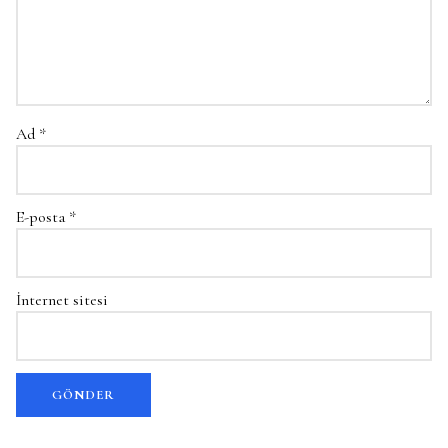
Ad
*
E-posta
*
İnternet sitesi