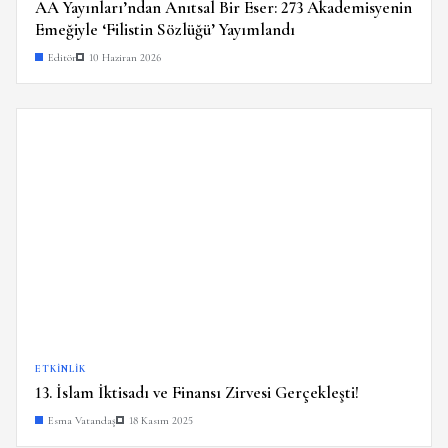
AA Yayınları’ndan Anıtsal Bir Eser: 273 Akademisyenin
Emeğiyle ‘Filistin Sözlüğü’ Yayımlandı
Editör
10 Haziran 2026
ETKINLIK
13. İslam İktisadı ve Finansı Zirvesi Gerçekleşti!
Esma Vatandaş
18 Kasım 2025