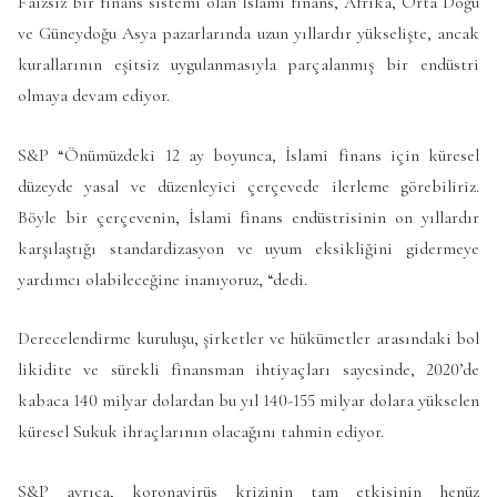
Faizsiz bir finans sistemi olan İslami finans, Afrika, Orta Doğu
ve Güneydoğu Asya pazarlarında uzun yıllardır yükselişte, ancak
kurallarının eşitsiz uygulanmasıyla parçalanmış bir endüstri
olmaya devam ediyor.
S&P “Önümüzdeki 12 ay boyunca, İslami finans için küresel
düzeyde yasal ve düzenleyici çerçevede ilerleme görebiliriz.
Böyle bir çerçevenin, İslami finans endüstrisinin on yıllardır
karşılaştığı standardizasyon ve uyum eksikliğini gidermeye
yardımcı olabileceğine inanıyoruz, “dedi.
Derecelendirme kuruluşu, şirketler ve hükümetler arasındaki bol
likidite ve sürekli finansman ihtiyaçları sayesinde, 2020’de
kabaca 140 milyar dolardan bu yıl 140-155 milyar dolara yükselen
küresel Sukuk ihraçlarının olacağını tahmin ediyor.
S&P ayrıca, koronavirüs krizinin tam etkisinin henüz