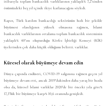
itibarıyla toplam bankacılık varlıklarının yaklaşık% 7,2’sinden
önümüzdeki beş yıl içinde ikiye katlanacağını söyledi.
Rapor, Türk katılım bankacılığı sektörünün hızlı bir şekilde
büyümesi olasılığının yüksek olmasına rağmen, İslami
bankacılık varlıklarının ortalama toplam bankacılık sisteminin
yaklaşık% 40’ını oluşturduğu Körfez İşbirliği Konseyi (KİK)
üyelerinden çok daha küçük olduğunu belirtti. varlıklar.
Küresel olarak büyümeye devam edin
Dünya çapında endüstri, COVID-19 salgınına rağmen geçen yıl
büyümeye devam etti, ancak 2019’dakinden daha yavaş bir hızda
olsa da, küresel İslami varlıklar 2020’de bir önceki yıla göre%
17,3’lük bir büyümeye karşı% 10,6 oranında genişledi.