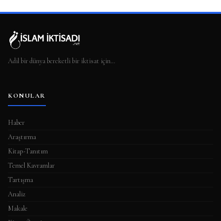
Adil bir dünya bereketli bir iktisat için…
KONULAR
Haber
Araştırma
Kitap-Tanıtım
Temel Kavramlar
Tartışma
Analiz
Makale