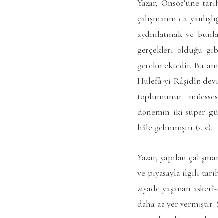
Yazar, Önsöz’üne tari
çalışmanın da yanlışlı
aydınlatmak ve bunlar
gerçekleri olduğu gi
gerekmektedir. Bu ama
Hulefâ-yi Râşidîn devi
toplumunun müessesel
dönemin iki süper güc
hâle gelinmiştir (s. v).
Yazar, yapılan çalışma
ve piyasayla ilgili ta
ziyade yaşanan askerî-s
daha az yer vermiştir.