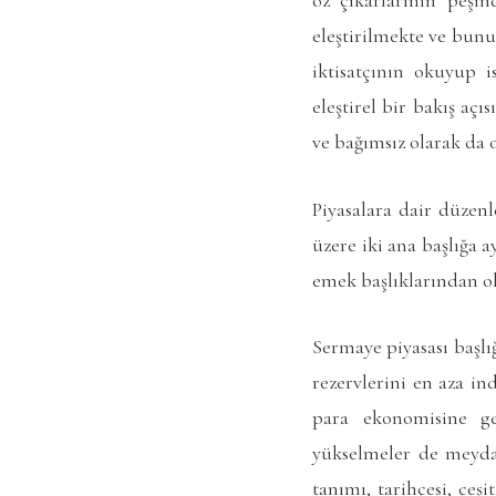
eleştirilmekte ve bunu
iktisatçının okuyup i
eleştirel bir bakış aç
ve bağımsız olarak d
Piyasalara dair düzenl
üzere iki ana başlığa a
emek başlıklarından o
Sermaye piyasası başlı
rezervlerini en aza in
para ekonomisine geç
yükselmeler de meydan
tanımı, tarihçesi, çeşi