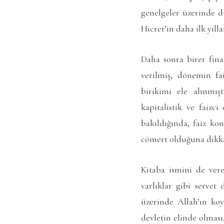
genelgeler üzerinde du
Hicret’in daha ilk yılla
Daha sonra birer fina
verilmiş, dönemin fa
birikimi ele alınmı
kapitalistik ve faizc
bakıldığında, faiz ko
cömert olduğuna dikkat
Kitaba ismini de ver
varlıklar gibi servet
üzerinde Allah’ın koy
devletin elinde olmas