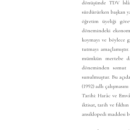
dönüşünde TDV İslâ
sürdürürken başkan yar
öğretim üyeliği göre
dönemindeki ekonomik 
koymayı ve böylece gü
tutmayı amaçlamıştır.
mümkün mertebe dar
döneminden somut ol
sunulmuştur. Bu açıda
(1992) adlı çalışmasını
Tarihi: Harâc ve Emvâl
iktisat, tarih ve fıkh
ansiklopedi maddesi 