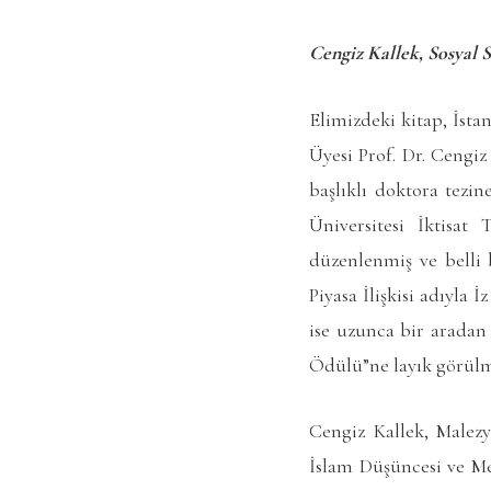
Cengiz Kallek, Sosyal Se
Elimizdeki kitap, İst
Üyesi Prof. Dr. Cengiz
başlıklı doktora tez
Üniversitesi İktisat
düzenlenmiş ve belli b
Piyasa İlişkisi adıyla 
ise uzunca bir aradan 
Ödülü”ne layık görülm
Cengiz Kallek, Malezy
İslam Düşüncesi ve Me