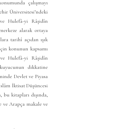
konumunda çalışmayı
ehir Üniversitesi’ndeki
 ve Hulefâ-yi Râşidîn
 merkeze alarak ortaya
ara tarihî açıdan ışık
k için konunun kapsamı
e Hulefâ-yi Râşidîn
okuyucunun dikkatine
minde Devlet ve Piyasa
 İslâm İktisat Düşüncesi
, bu kitapları dışında,
zce ve Arapça makale ve