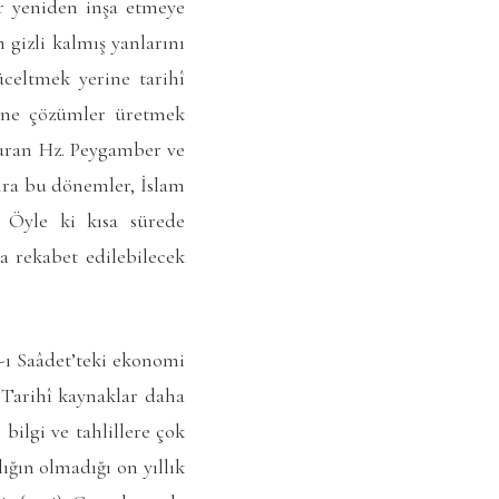
ir yeniden inşa etmeye
 gizli kalmış yanlarını
üceltmek yerine tarihî
rine çözümler üretmek
turan Hz. Peygamber ve
Zira bu dönemler, İslam
. Öyle ki kısa sürede
a rekabet edilebilecek
r-ı Saâdet’teki ekonomi
. Tarihî kaynaklar daha
 bilgi ve tahlillere çok
ığın olmadığı on yıllık