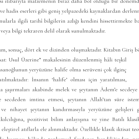
 itibarıyla malzemenin biraz daha bol olduğu bir dönemdir
ih ve hadis eserleri gibi geniş yelpazedeki kaynaklardan derl
ularla ilgili tarihî bilgilerin azlığı kendini hissettirmekte 
y veya bilgi tekraren delil olarak sunulmaktadır.
ölüm, sonuç, dört ek ve dizinden oluşmaktadır. Kitabın Giriş
isat: Usul
Üzerine” makalesinin düzenlenmiş hâli teşkil
nsanoğlunun yeryüzüne halife olma serüveni çok ilginç
atılmaktadır: İnsanın ‘halife’ olması için yaratılması,
 şaşırmaları akabinde melek ve şeytanın Âdem’e secdeye da
rle secdeden imtina etmesi, şeytanın Allah’tan süre ist
 ve nihayet şeytanın kandırmasıyla yeryüzüne gelişleri gi
ılcılığına, pozitivist bilim anlayışına ve yine Batılı klas
eleştirel atıflarla ele alınmaktadır. Özellikle klasik iktisat te
nde koşması hâlinde toplumsal faydanın kendiliğinden gerç