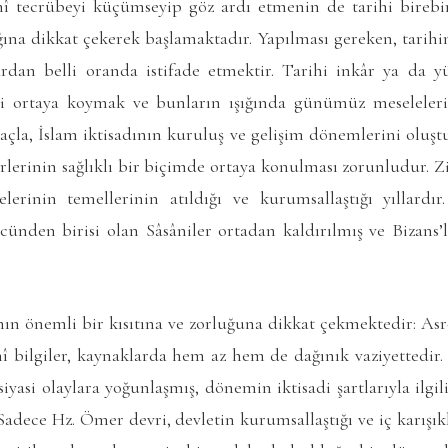
hî tecrübeyi küçümseyip göz ardı etmenin de tarihi bireb
ğına dikkat çekerek başlamaktadır. Yapılması gereken, tarihin
dan belli oranda istifade etmektir. Tarihi inkâr ya da y
bi ortaya koymak ve bunların ışığında günümüz meselele
çla, İslam iktisadının kuruluş ve gelişim dönemlerini oluş
rlerinin sağlıklı bir biçimde ortaya konulması zorunludur. 
erinin temellerinin atıldığı ve kurumsallaştığı yıllardır
ünden birisi olan Sâsâniler ortadan kaldırılmış ve Bizans’l
nın önemli bir kısıtına ve zorluğuna dikkat çekmektedir: As
rihî bilgiler, kaynaklarda hem az hem de dağınık vaziyettedir
iyasi olaylara yoğunlaşmış, dönemin iktisadi şartlarıyla ilgili
 Sadece Hz. Ömer devri, devletin kurumsallaştığı ve iç karışıkl