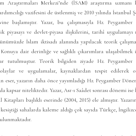
m Araştırmaları Merkezi’nde (İSAM) araştırma uzmanı 
dımcılığı vazifesini de üstlenmiş ve 2010 yılında İstanbul Ş
vine başlamıştır. Yazar, bu çalışmasıyla Hz. Peygamber
piyasayı ve devlet-piyasa ilişkilerini, tarihî uygulamayı
nümüzde İslam iktisadı alanında yapılacak teorik çalışmal
 Konuya dair derinliğe ve sağlıklı çıkarımlara ulaşabilme
 tutulmuştur. Teorik bilgiden ziyade Hz. Peygamber v
aylar ve uygulamalar, kaynaklardan tespit edilerek 
n eser, yazarın daha önce yayımladığı Hz. Peygamber Döne
 da kapsar niteliktedir. Yazar, Asr-ı Saâdet sonrası dönemi ise
 Kitapları başlıklı eserinde (2004, 2015) ele almıştır. Yazarın
ın kesiştiği sahalarda kaleme aldığı çok sayıda Türkçe, İngili
bulunmaktadır.