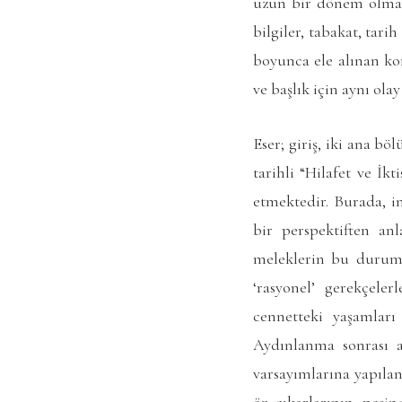
uzun bir dönem olması
bilgiler, tabakat, tar
boyunca ele alınan kon
ve başlık için aynı ola
Eser; giriş, iki ana b
tarihli “Hilafet ve İkt
etmektedir. Burada, i
bir perspektiften anl
meleklerin bu duruma
‘rasyonel’ gerekçele
cennetteki yaşamları
Aydınlanma sonrası ak
varsayımlarına yapılan 
öz çıkarlarının peşi