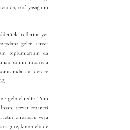
nucunda, ribâ yasağının
det’teki rollerine yer
 meydana gelen servet
lam toplumlarının da
aman dilimi itibarıyla
k konusunda son derece
62).
deme gelmektedir: Tüm
 İnsan, servet emaneti
rvetin bireylerin veya
ara göre, kimin elinde