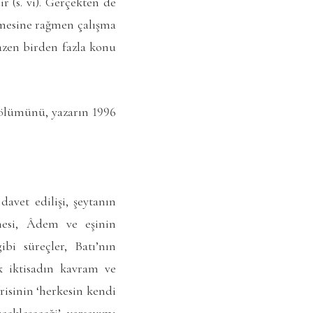
 (s. vi). Gerçekten de
enmesine rağmen çalışma
bazen birden fazla konu
 bölümünü, yazarın 1996
vet edilişi, şeytanın
emesi, Âdem ve eşinin
bi süreçler, Batı’nın
ik iktisadın kavram ve
orisinin ‘herkesin kendi
ekleşeceği’ varsayımı