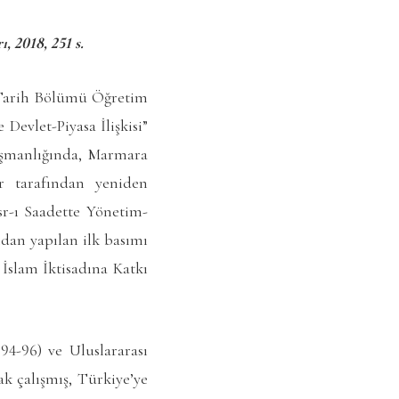
, 2018, 251 s.
i Tarih Bölümü Öğretim
Devlet-Piyasa İlişkisi”
ışmanlığında, Marmara
ar tarafından yeniden
Asr-ı Saadette Yönetim-
ından yapılan ilk basımı
 İslam İktisadına Katkı
94-96) ve Uluslararası
k çalışmış, Türkiye’ye