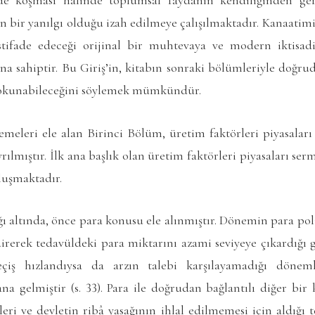
n bir yanılgı olduğu izah edilmeye çalışılmaktadır. Kanaatimi
stifade edeceği orijinal bir muhtevaya ve modern iktisad
ısına sahiptir. Bu Giriş’in, kitabın sonraki bölümleriyle doğru
a okunabileceğini söylemek mümkündür.
emeleri ele alan Birinci Bölüm, üretim faktörleri piyasalar
yrılmıştır. İlk ana başlık olan üretim faktörleri piyasaları ser
luşmaktadır.
ğı altında, önce para konusu ele alınmıştır. Dönemin para pol
direrek tedavüldeki para miktarını azami seviyeye çıkardığı
iş hızlandıysa da arzın talebi karşılayamadığı dönemle
a gelmiştir (s. 33). Para ile doğrudan bağlantılı diğer bir 
tleri ve devletin ribâ yasağının ihlal edilmemesi için aldığı 