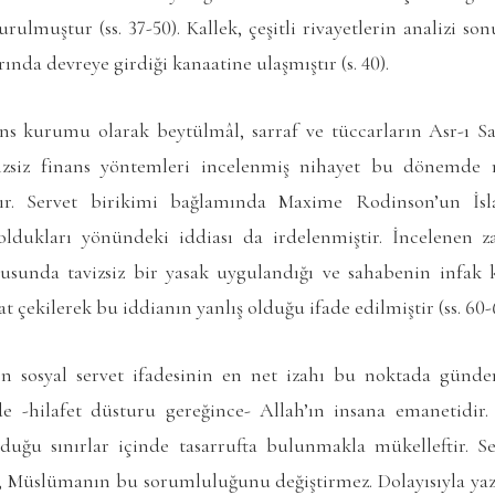
rulmuştur (ss. 37-50). Kallek, çeşitli rivayetlerin analizi so
rında devreye girdiği kanaatine ulaşmıştır (s. 40).
ns kurumu olarak beytülmâl, sarraf ve tüccarların Asr-ı Saâ
izsiz finans yöntemleri incelenmiş nihayet bu dönemde
ştır. Servet birikimi bağlamında Maxime Rodinson’un İs
i oldukları yönündeki iddiası da irdelenmiştir. İncelenen z
nusunda tavizsiz bir yasak uygulandığı ve sahabenin infa
 çekilerek bu iddianın yanlış olduğu ifade edilmiştir (ss. 60-
en sosyal servet ifadesinin en net izahı bu noktada gün
 de -hilafet düsturu gereğince- Allah’ın insana emanetidir.
duğu sınırlar içinde tasarrufta bulunmakla mükelleftir. Se
ı, Müslümanın bu sorumluluğunu değiştirmez. Dolayısıyla yaz