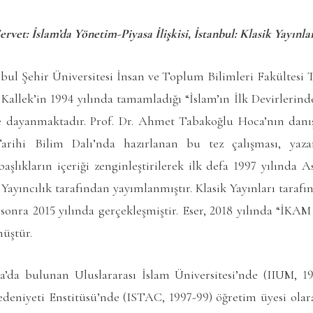
rvet: İslam’da Yönetim-Piyasa İlişkisi, İstanbul: Klasik Yayınları
anbul Şehir Üniversitesi İnsan ve Toplum Bilimleri Fakültes
 Kallek’in 1994 yılında tamamladığı “İslam’ın İlk Devirlerinde 
ine dayanmaktadır. Prof. Dr. Ahmet Tabakoğlu Hoca’nın dan
 Tarihi Bilim Dalı’nda hazırlanan bu tez çalışması, yaz
aşlıkların içeriği zenginleştirilerek ilk defa 1997 yılında 
İz Yayıncılık tarafından yayımlanmıştır. Klasik Yayınları taraf
sonra 2015 yılında gerçekleşmiştir. Eser, 2018 yılında “İKAM
üştür.
a’da bulunan Uluslararası İslam Üniversitesi’nde (IIUM, 19
deniyeti Enstitüsü’nde (ISTAC, 1997-99) öğretim üyesi olara