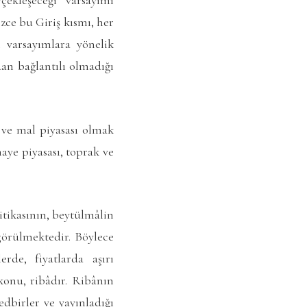
zce bu Giriş kısmı, her
i varsayımlara yönelik
dan bağlantılı olmadığı
ı ve mal piyasası olmak
maye piyasası, toprak ve
itikasının, beytülmâlin
 görülmektedir. Böylece
rde, fiyatlarda aşırı
konu, ribâdır. Ribânın
tedbirler ve yayınladığı