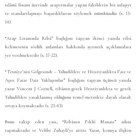
islâmî finans üzerinde araştırmalar yapan fakihlerin bir uzlaşıyı
ve standartlaşmayı başardıklarını söylemek mümkündür (s. 13-
14).
“Arap Lisanında Ribâ” başlığını taşıyan ikinci yazıda ribâ
kelimesinin sözlük anlamları hakkında ayrıntılı açıklamalara
yer verilmektedir (s. 17-22).
“Tesniye’nin Gölgesinde – Yahudilikte ve Hristiyanlıkta Faiz ve
Aşırı Faize Dair Yaklaşımlar” başlığını taşıyan üçüncü yazıda
yazar Vincent J Cornell, ribânın gerek Hristiyanlıkta ve gerek
Yahudilikte yasaklanmış olduğunu temel metinlere dayalı olarak
ortaya koymaktadır (s. 23-43).
Bunu takip eden yazı, “Ribânın Fıkhî Manası” adını
taşımaktadır ve Vehbe Zuhaylî’ye aittir. Yazar, konuya ilişkin