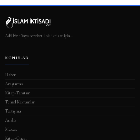
Adil bir dünya bereketli bir iktisat için…
KONULAR
Haber
Araştırma
Kitap-Tanıtım
Temel Kavramlar
Tartışma
Analiz
Makale
Kitap-Öneri