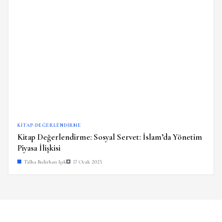
KITAP-DEĞERLENDIRME
Kitap Değerlendirme: Sosyal Servet: İslam’da Yönetim
Piyasa İlişkisi
Talha Bedirhan Işık
17 Ocak 2025