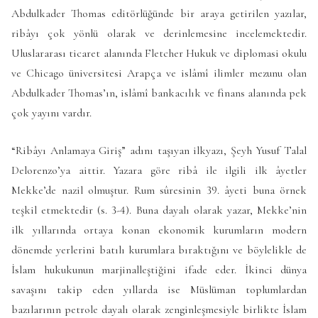
Abdulkader Thomas editörlüğünde bir araya getirilen yazılar,
ribâyı çok yönlü olarak ve derinlemesine incelemektedir.
Uluslararası ticaret alanında Fletcher Hukuk ve diplomasi okulu
ve Chicago üniversitesi Arapça ve islâmî ilimler mezunu olan
Abdulkader Thomas’ın, islâmî bankacılık ve finans alanında pek
çok yayını vardır.
“Ribâyı Anlamaya Giriş” adını taşıyan ilkyazı, Şeyh Yusuf Talal
Delorenzo’ya aittir. Yazara göre ribâ ile ilgili ilk âyetler
Mekke’de nazil olmuştur. Rum sûresinin 39. âyeti buna örnek
teşkil etmektedir (s. 3-4). Buna dayalı olarak yazar, Mekke’nin
ilk yıllarında ortaya konan ekonomik kurumların modern
dönemde yerlerini batılı kurumlara bıraktığını ve böylelikle de
İslam hukukunun marjinalleştiğini ifade eder. İkinci dünya
savaşını takip eden yıllarda ise Müslüman toplumlardan
bazılarının petrole dayalı olarak zenginleşmesiyle birlikte İslam