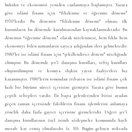
hukuku ve ekonomisi yeniden canlanmaya başlamıştır. Yazara
göre islâmî finans için “filizlenme ve öğrenme dönemi”
1970’lerdir. Bu dönemin “filizlenme dönemi” olması ilk
kurumların bu dönemde kurulmasından kaynaklanmaktadır. Bu
dönemin “öğrenme dönemi” olarak nitelenmesi, hem fıkhı hem
ekonomiyi bilen uzmanların sayıca azlığından ileri gelmektedir.
1980’ler ise islâmî finans için “şekillendirici dönem” niteliğinde
olmuştur. Bu dönemde şer’î danışma kurulları, teftiş kurulları
oluşturulmuştur ve konuya ilişkin yayın faaliyetleri hız
kazanmıştır. 1980’lerin sonundan itibaren ise islâmî finans çok
hızlı bir büyüme süreci içerisine girmiştir. Yazara göre bunun
çeşitli sebepleri vardır. En başta gelenlerinden birisi aradan
geçen zaman içerisinde fakihlerin finans işlemlerini anlamaya
yönelik daha fazla gayret içerisine girmeleridir. Diğeri şer’î
danışma kurullarının özel isimli sözleşmeler konusunda hayli
mesafe kat etmiş olmalarıdır (s. 10). Bugün gelinen noktada