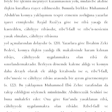
böyle bir işlemin meşruiyet kazanmasının yolu, mudârebe akdine
ilişkin kurallara riayet edilmesidir. Bununla birlikte Muhammed
Abduh’un konuya yaklaşımını tespit etmenin zorluğuna yazarlar
işaret etmişlerdir. Reşâd Rızâ’ya göre ise ribâ yasağı ile
kastedilen, câhiliyye ribâsıdır, ribe’l-fadl ve ribe’n-nesîenin
yasak olmaları, câhiliyye ribâsına
yol açmalarından dolayıdır (s. 120). Yazarlara göre İbrahim Zeki
Bedevî, konuya ilişkin yazdığı ilk makalesinde haram kılınan
ribâyı, câhiliyyede uygulanmakta olan ribâ ile
sınırlandırmaktadır. İlerleyen dönemde kaleme aldığı ve konuyu
daha detaylı olarak ele aldığı kitabında ise o; ribe’l-fadl,
ribe’nnesîe ve câhiliyye ribâsı arasında bir ayrım gözetmemiştir
(s. 122). Bu yaklaşımın Muhammed Ebû Zehre tarafından da
takip edildiğini söylemek mümkündür. Abdürrezzâk Senhûrî ise
buna muhalefet eder: Ona göre Kur’anda yasaklanan ribâ,
câhiliyyede uygulanmakta olan ribâdır. Ribel-fadl ve