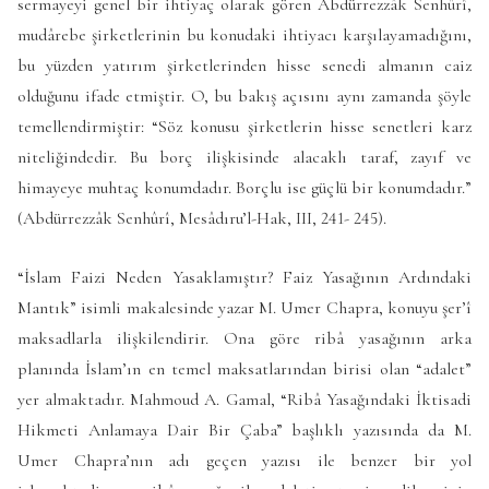
sermayeyi genel bir ihtiyaç olarak gören Abdürrezzâk Senhûrî,
mudârebe şirketlerinin bu konudaki ihtiyacı karşılayamadığını,
bu yüzden yatırım şirketlerinden hisse senedi almanın caiz
olduğunu ifade etmiştir. O, bu bakış açısını aynı zamanda şöyle
temellendirmiştir: “Söz konusu şirketlerin hisse senetleri karz
niteliğindedir. Bu borç ilişkisinde alacaklı taraf, zayıf ve
himayeye muhtaç konumdadır. Borçlu ise güçlü bir konumdadır.”
(Abdürrezzâk Senhûrî, Mesâdıru’l-Hak, III, 241- 245).
“İslam Faizi Neden Yasaklamıştır? Faiz Yasağının Ardındaki
Mantık” isimli makalesinde yazar M. Umer Chapra, konuyu şer’î
maksadlarla ilişkilendirir. Ona göre ribâ yasağının arka
planında İslam’ın en temel maksatlarından birisi olan “adalet”
yer almaktadır. Mahmoud A. Gamal, “Ribâ Yasağındaki İktisadi
Hikmeti Anlamaya Dair Bir Çaba” başlıklı yazısında da M.
Umer Chapra’nın adı geçen yazısı ile benzer bir yol