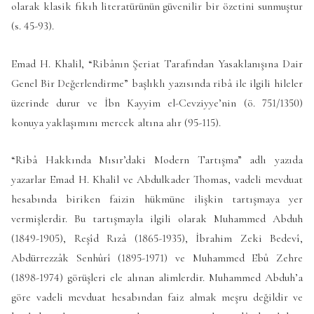
olarak klasik fıkıh literatürünün güvenilir bir özetini sunmuştur
(s. 45-93).
Emad H. Khalil, “Ribânın Şeriat Tarafından Yasaklanışına Dair
Genel Bir Değerlendirme” başlıklı yazısında ribâ ile ilgili hileler
üzerinde durur ve İbn Kayyim el-Cevziyye’nin (ö. 751/1350)
konuya yaklaşımını mercek altına alır (95-115).
“Ribâ Hakkında Mısır’daki Modern Tartışma” adlı yazıda
yazarlar Emad H. Khalil ve Abdulkader Thomas, vadeli mevduat
hesabında biriken faizin hükmüne ilişkin tartışmaya yer
vermişlerdir. Bu tartışmayla ilgili olarak Muhammed Abduh
(1849-1905), Reşîd Rızâ (1865-1935), İbrahim Zeki Bedevî,
Abdürrezzâk Senhûrî (1895-1971) ve Muhammed Ebû Zehre
(1898-1974) görüşleri ele alınan alimlerdir. Muhammed Abduh’a
göre vadeli mevduat hesabından faiz almak meşru değildir ve