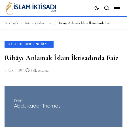
Ana Sayfa
/
Kitap-Değerlendirme
/
Ribâyı Anlamak İslam İktisadında Faiz
ARA
KITAP-DEĞERLENDIRME
Ribâyı Anlamak İslam İktisadında Faiz
8 Kasım 2019
8 dk okuma