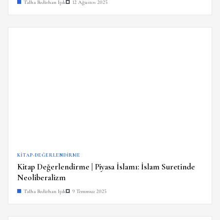
Talha Bedirhan Işık
12 Ağustos 2025
KITAP-DEĞERLENDIRME
Kitap Değerlendirme | Piyasa İslamı: İslam Suretinde
Neoliberalizm
Talha Bedirhan Işık
9 Temmuz 2025