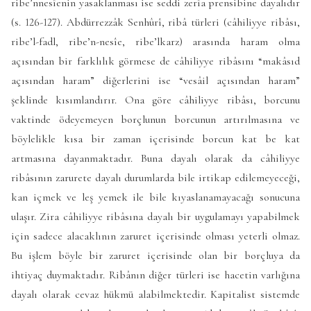
ribe’nnesîenin yasaklanması ise seddi zerîa prensibine dayalıdır
(s. 126-127). Abdürrezzâk Senhûrî, ribâ türleri (câhiliyye ribâsı,
ribe’l-fadl, ribe’n-nesîe, ribe’lkarz) arasında haram olma
açısından bir farklılık görmese de câhiliyye ribâsını “makâsıd
açısından haram” diğerlerini ise “vesâil açısından haram”
şeklinde kısımlandırır. Ona göre câhiliyye ribâsı, borcunu
vaktinde ödeyemeyen borçlunun borcunun artırılmasına ve
böylelikle kısa bir zaman içerisinde borcun kat be kat
artmasına dayanmaktadır. Buna dayalı olarak da câhiliyye
ribâsının zarurete dayalı durumlarda bile irtikap edilemeyeceği,
kan içmek ve leş yemek ile bile kıyaslanamayacağı sonucuna
ulaşır. Zira câhiliyye ribâsına dayalı bir uygulamayı yapabilmek
için sadece alacaklının zaruret içerisinde olması yeterli olmaz.
Bu işlem böyle bir zaruret içerisinde olan bir borçluya da
ihtiyaç duymaktadır. Ribânın diğer türleri ise hacetin varlığına
dayalı olarak cevaz hükmü alabilmektedir. Kapitalist sistemde