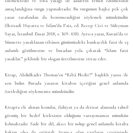
izlemektedir ve ribâ yasağı ile adaletin temin edilmesinin
amaçlandığına vurgu yapmaktadır. Bu vurgunun başka pek çok
yazar tarafından da benimsendiğini söylemek mümkündür
(İktisadî Hayatta ve İslâm’da Faiz, ed. Recep Cici ve Süleyman
Sayar, İstanbul: Ensar 2018, s. 369- 418). Ayrıca yazar, Kuran’da ve
Sünnette yasaklanan ribânın günümüzdeki bankacılık faizi ile eş
anlamlı görülmesine ve buradan yola çıkarak “İslam faizi
yasaklar.” şeklinde bir slogan üretilmesine itiraz eder.
Kitap, Abdulkader Thomas’ın “Ribâ Nedir?” başlıklı yazısı ile
son bulur. Burada yazarın kitabın içeriğini genel anlamda
özetlediğini söylememiz mümkündür.
Kitapta ele alınan konular, ilahiyat ya da iktisat alanında tahsil
görmüş bir hedef kitlesinin olduğunu varsaymamızı mümkün
kılmaktadır. Sade bir dil, akıcı bir uslup genel anlamda kitaba
hakim olsa da orijinali Arapça olan yazıların çevirisinde