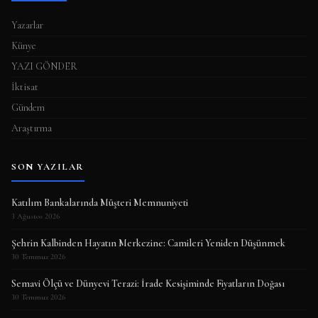
Yazarlar
Künye
YAZI GÖNDER
İktisat
Gündem
Araştırma
SON YAZILAR
Katılım Bankalarında Müşteri Memnuniyeti
3 Ağustos 2026
Şehrin Kalbinden Hayatın Merkezine: Camileri Yeniden Düşünmek
30 Temmuz 2026
Semavi Ölçü ve Dünyevi Terazi: İrade Kesişiminde Fiyatların Doğası
30 Temmuz 2026