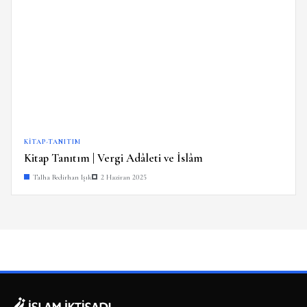
KITAP-TANITIM
Kitap Tanıtım | Vergi Adâleti ve İslâm
Talha Bedirhan Işık
2 Haziran 2025