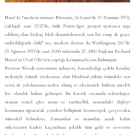
Nasıl ki “modern mimari Missouri, St.Louis’de 15 Temmuz 1972,
yaklaşık saat 15:32’de, ünlü Pruitt-Igoe projesi uyarınca inşa
edilmiş olan birkaç blok dinamitlenerek son bir coup de grace
indirildiğinde öldü” ise; modern iktisat da Washington, DC’de
15 Ağustos 1971’de saat 21:00 sularında 37. ABD Başkanı Richard
Nixon’ın Oval Ofis’ten yaptığı konuşmayla son bulmuştur.
Bretton Woods sisteminin nihayeti, barındırdığı çoklu formlar
nedeniyle özünde istikrarsız olan libidinal yükün önündeki son
setin de yıkılmasına neden olmuş ve ekonomik buhran sürekli
bir olasılık haline gelmiştir. Bu kaotik ortamda teknolojiye
atanan temel işlev uzam ve tarihsellik arasındaki ilişkiyi
bozunuma uğratarak yeniden bölüşümü kronotopik çerçeveden
müstakil kılmaktır. Zamandan ve uzamdan azade kalan
tüketicinin kaderi kaçınılmaz şekilde tüm gelir ve servetini