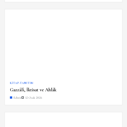
KITAP-TANITIM
Gazzâlî, İktisat ve Ahlâk
Editör
12 Ocak 2026