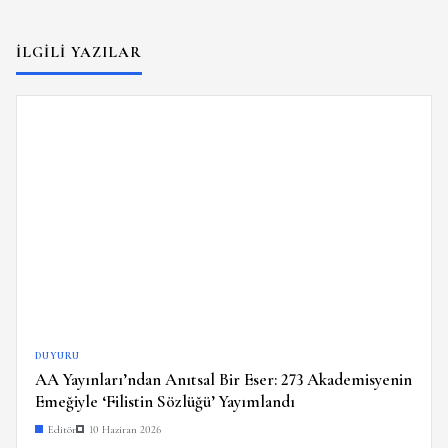
İLGILI YAZILAR
DUYURU
AA Yayınları’ndan Anıtsal Bir Eser: 273 Akademisyenin
Emeğiyle ‘Filistin Sözlüğü’ Yayımlandı
Editör
10 Haziran 2026