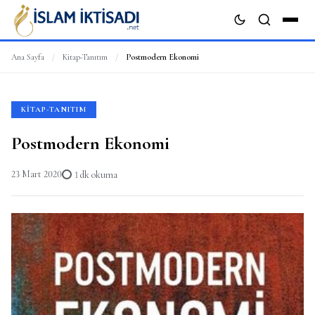
Ana Sayfa
/
Kitap-Tanıtım
/
Postmodern Ekonomi
ARA
KITAP-TANITIM
Postmodern Ekonomi
23 Mart 2020
1 dk okuma