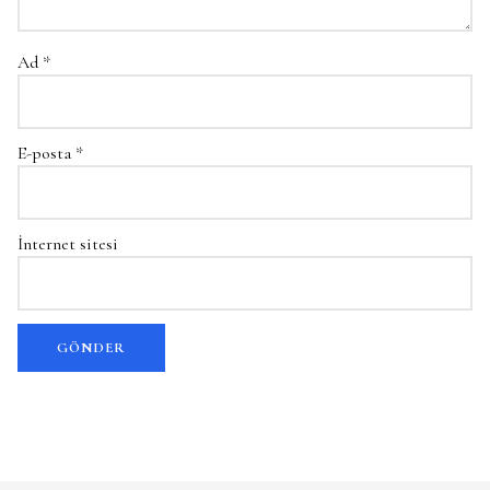
Ad
*
E-posta
*
İnternet sitesi