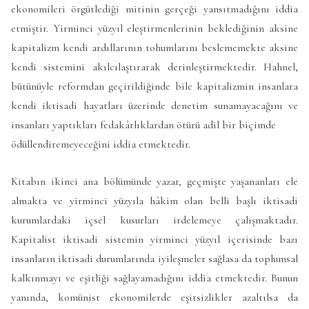
ekonomileri örgütlediği mitinin gerçeği yansıtmadığını iddia
etmiştir. Yirminci yüzyıl eleştirmenlerinin beklediğinin aksine
kapitalizm kendi ardıllarının tohumlarını beslememekte aksine
kendi sistemini akılcılaştırarak derinleştirmektedir. Hahnel,
bütünüyle reformdan geçirildiğinde bile kapitalizmin insanlara
kendi iktisadi hayatları üzerinde denetim sunamayacağını ve
insanları yaptıkları fedakârlıklardan ötürü adil bir biçimde
ödüllendiremeyeceğini iddia etmektedir.
Kitabın ikinci ana bölümünde yazar, geçmişte yaşananları ele
almakta ve yirminci yüzyıla hâkim olan belli başlı iktisadi
kurumlardaki içsel kusurları irdelemeye çalışmaktadır.
Kapitalist iktisadi sistemin yirminci yüzyıl içerisinde bazı
insanların iktisadi durumlarında iyileşmeler sağlasa da toplumsal
kalkınmayı ve eşitliği sağlayamadığını iddia etmektedir. Bunun
yanında, komünist ekonomilerde eşitsizlikler azaltılsa da