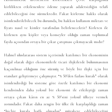
kirlilikten etkilenenlere ödeme yaparak adaletsizliğin telafi
edilebileceğini öne sürmektedir. Fakat kirletme hakkı olarak
isimlendirilebilecek bu durumda, bu hakkın kullanım miktarı ve
fiyatı nasıl ve kimler tarafından belirlenecektir? Kirleten ile
kirlenen aynı kişiler veya konseyler olduğu zaman toplumsal
fayda açısından ortaya bir çıkar çatışması çıkmayacak mıdır?
Hahnel uluslararası sistem içerisinde katılımcı bir ekonominin
doğal olarak diğer ekonomilerle ticari ilişkilerde bulunmasının
kaçınılmaz olduğunu öne sürmüş ve böyle bir ilişki için bir
standart geliştirmeye çalışmıştır. “% 50’den fazlası kuralı” olarak
isimlendirdiği bu sisteme göre özetle katılımcı bir ekonomi
kendisinden daha yoksul bir ekonomi ile etkileştiği zaman
ortaya çıkan kârın en az % 50’sini yoksul ülkeye vermek
zorundadır. Fakat daha zengin bir ülke ile karşılaşıldığı zaman
“hiçbir kurala bağlı olmadan” müzakere edilebileceğini