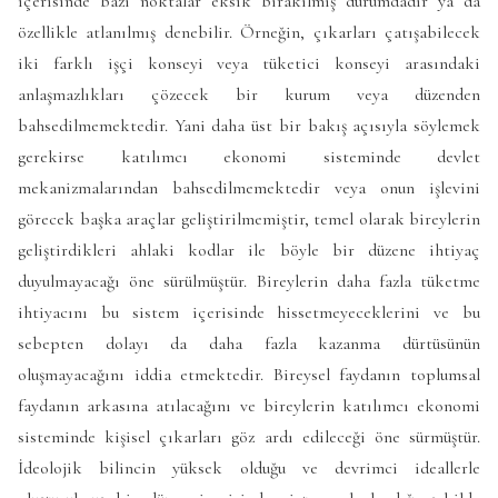
içerisinde bazı noktalar eksik bırakılmış durumdadır ya da
özellikle atlanılmış denebilir. Örneğin, çıkarları çatışabilecek
iki farklı işçi konseyi veya tüketici konseyi arasındaki
anlaşmazlıkları çözecek bir kurum veya düzenden
bahsedilmemektedir. Yani daha üst bir bakış açısıyla söylemek
gerekirse katılımcı ekonomi sisteminde devlet
mekanizmalarından bahsedilmemektedir veya onun işlevini
görecek başka araçlar geliştirilmemiştir, temel olarak bireylerin
geliştirdikleri ahlaki kodlar ile böyle bir düzene ihtiyaç
duyulmayacağı öne sürülmüştür. Bireylerin daha fazla tüketme
ihtiyacını bu sistem içerisinde hissetmeyeceklerini ve bu
sebepten dolayı da daha fazla kazanma dürtüsünün
oluşmayacağını iddia etmektedir. Bireysel faydanın toplumsal
faydanın arkasına atılacağını ve bireylerin katılımcı ekonomi
sisteminde kişisel çıkarları göz ardı edileceği öne sürmüştür.
İdeolojik bilincin yüksek olduğu ve devrimci ideallerle