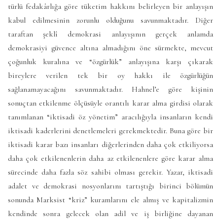
türlü fedakârlığa göre tüketim hakkını belirleyen bir anlayışın
kabul edilmesinin zorunlu olduğunu savunmaktadır. Diğer
taraftan şeklî demokrasi anlayışının gerçek anlamda
demokrasiyi güvence altına almadığını öne sürmekte, mevcut
çoğunluk kuralına ve “özgürlük” anlayışına karşı çıkarak
bireylere verilen tek bir oy hakkı ile özgürlüğün
sağlanamayacağını savunmaktadır. Hahnel’e göre kişinin
sonuçtan etkilenme ölçüsüyle orantılı karar alma girdisi olarak
tanımlanan “iktisadi öz yönetim” aracılığıyla insanların kendi
iktisadi kaderlerini denetlemeleri gerekmektedir. Buna göre bir
iktisadi karar bazı insanları diğerlerinden daha çok etkiliyorsa
daha çok etkilenenlerin daha az etkilenenlere göre karar alma
sürecinde daha fazla söz sahibi olması gerekir. Yazar, iktisadi
adalet ve demokrasi nosyonlarını tartıştığı birinci bölümün
sonunda Marksist “kriz” kuramlarını ele almış ve kapitalizmin
kendinde sonra gelecek olan adil ve iş birliğine dayanan