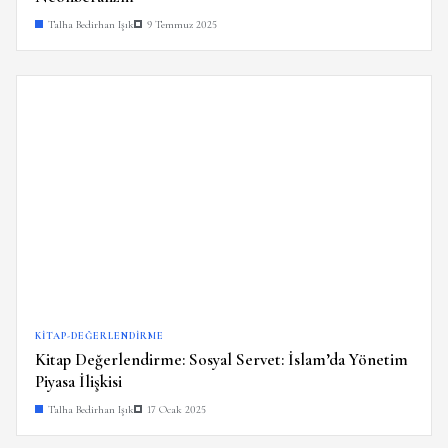
Talha Bedirhan Işık
9 Temmuz 2025
KITAP-DEĞERLENDIRME
Kitap Değerlendirme: Sosyal Servet: İslam’da Yönetim
Piyasa İlişkisi
Talha Bedirhan Işık
17 Ocak 2025