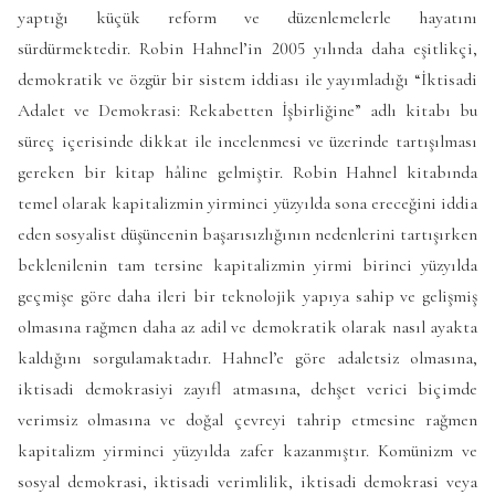
yaptığı küçük reform ve düzenlemelerle hayatını
sürdürmektedir. Robin Hahnel’in 2005 yılında daha eşitlikçi,
demokratik ve özgür bir sistem iddiası ile yayımladığı “İktisadi
Adalet ve Demokrasi: Rekabetten İşbirliğine” adlı kitabı bu
süreç içerisinde dikkat ile incelenmesi ve üzerinde tartışılması
gereken bir kitap hâline gelmiştir. Robin Hahnel kitabında
temel olarak kapitalizmin yirminci yüzyılda sona ereceğini iddia
eden sosyalist düşüncenin başarısızlığının nedenlerini tartışırken
beklenilenin tam tersine kapitalizmin yirmi birinci yüzyılda
geçmişe göre daha ileri bir teknolojik yapıya sahip ve gelişmiş
olmasına rağmen daha az adil ve demokratik olarak nasıl ayakta
kaldığını sorgulamaktadır. Hahnel’e göre adaletsiz olmasına,
iktisadi demokrasiyi zayıfl atmasına, dehşet verici biçimde
verimsiz olmasına ve doğal çevreyi tahrip etmesine rağmen
kapitalizm yirminci yüzyılda zafer kazanmıştır. Komünizm ve
sosyal demokrasi, iktisadi verimlilik, iktisadi demokrasi veya