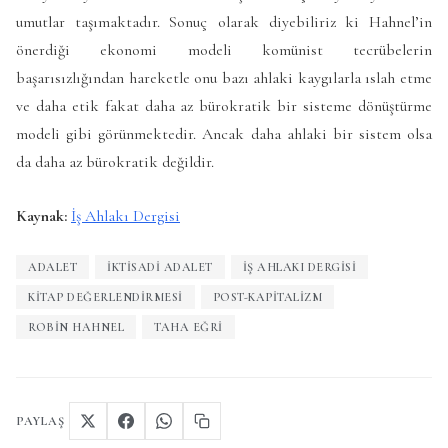
umutlar taşımaktadır. Sonuç olarak diyebiliriz ki Hahnel’in
önerdiği ekonomi modeli komünist tecrübelerin
başarısızlığından hareketle onu bazı ahlaki kaygılarla ıslah etme
ve daha etik fakat daha az bürokratik bir sisteme dönüştürme
modeli gibi görünmektedir. Ancak daha ahlaki bir sistem olsa
da daha az bürokratik değildir.
Kaynak:
İş Ahlakı Dergisi
ADALET
IKTISADI ADALET
IŞ AHLAKI DERGISI
KITAP DEĞERLENDIRMESI
POST-KAPITALIZM
ROBIN HAHNEL
TAHA EĞRI
PAYLAŞ