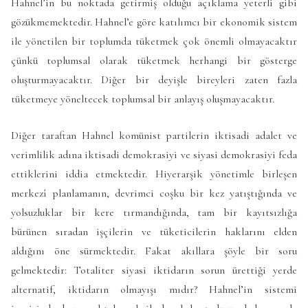
Hahnel’in bu noktada getirmiş olduğu açıklama yeterli gibi
gözükmemektedir. Hahnel’e göre katılımcı bir ekonomik sistem
ile yönetilen bir toplumda tüketmek çok önemli olmayacaktır
çünkü toplumsal olarak tüketmek herhangi bir gösterge
oluşturmayacaktır. Diğer bir deyişle bireyleri zaten fazla
tüketmeye yöneltecek toplumsal bir anlayış oluşmayacaktır.
Diğer taraftan Hahnel komünist partilerin iktisadi adalet ve
verimlilik adına iktisadi demokrasiyi ve siyasi demokrasiyi feda
ettiklerini iddia etmektedir. Hiyerarşik yönetimle birleşen
merkezî planlamanın, devrimci coşku bir kez yatıştığında ve
yolsuzluklar bir kere tırmandığında, tam bir kayıtsızlığa
bürünen sıradan işçilerin ve tüketicilerin haklarını elden
aldığını öne sürmektedir. Fakat akıllara şöyle bir soru
gelmektedir: Totaliter siyasi iktidarın sorun ürettiği yerde
alternatif, iktidarın olmayışı mıdır? Hahnel’in sistemi