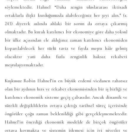
söylemektedir. Hahnel “Daha zengin uluslararası iktisadi
ortaklarla ilişki kurduğunuzda alabileceğiniz her şeyi alın.” (s.
243) diyerek aslında ahlaki bir sorun da ortaya çıkarmış
olmaktadır. Bu kuralı katılımcı bir ekonomiye göre daha yoksul
bir ülke açısından ele aldığınız zaman katılımcı ekonomiden
koparılabilecek her türlü taviz ve fayda meşru hâle gelmiş
olacaktır yani daha fazla zenginlik haksız rekabeti
meşrulaştırmaktadır.
Kuşkusuz Robin Hahnel’in en büyük erdemi vicdanen rahatsız
olan bir aydının hırs ve rekabet ekonomisinden bir iş birliği ve
katılımcı ekonomik sisteme geçiş çabasıdır. Ancak dinamik ve
sürekli değişikliklerin ortaya çıktığı tarihsel süreç içerisinde
öngörüler çoğu zaman beklenildiği gibi gerçekleşmemektedir.
Hahnel’in önerdiği ekonomik modelde de birçok öngörüler
ortaya koymakta ve sistemin işlemesi için iyi niyetler ve