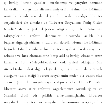
iş birliği kurma çabaları duraksamış ve yüzyılın sonunda
kapitalizm karşısında direnememişlerdir. Hahnel bu bölümün
sonunda kendisinin de düşünsel olarak inandığı liberter
sosyalistleri ele almakta ve “Liberter Sosyalizm: Yanlış Giden
Neydi?” alt başlığıyla değerlendirdiği süreçte bu düşüncenin
takipçilerinin reform denemeleri sırasında acıklı bir
başarısızlığa uğradıklarını iddia etmektedir. Hemen bu bölümün
başında Hahnel kendisini bir liberter sosyalist olarak sayıyor ve
rekabet ve hırs ekonomisine karşı adil iş birliği ekonomisinin
kurulması için söyleyebilecekleri çok şeyleri olduğunu öne
sürmektedir. Fakat diğer eleştirilen görüşlere göre daha tutarlı
olduğunu iddia ettiği liberter sosyalizmin neden bir başarı elde
edemediğini de sorgulamaya çalışmaktadır. Hahnel’e göre
liberter sosyalistler reformu örgütlemenin zorunluluğunu ve
önemini ciddi bir şekilde anlayamamışlardır. Liberter
sosyalistler liberter bir sosyalist ekonominin gerçekçi bir