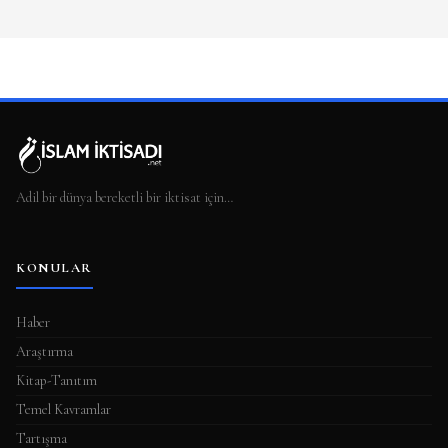
Adil bir dünya bereketli bir iktisat için…
KONULAR
Haber
Araştırma
Kitap-Tanıtım
Temel Kavramlar
Tartışma