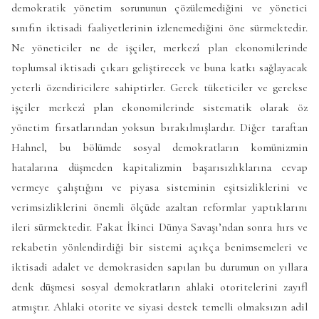
demokratik yönetim sorununun çözülemediğini ve yönetici
sınıfın iktisadi faaliyetlerinin izlenemediğini öne sürmektedir.
Ne yöneticiler ne de işçiler, merkezî plan ekonomilerinde
toplumsal iktisadi çıkarı geliştirecek ve buna katkı sağlayacak
yeterli özendiricilere sahiptirler. Gerek tüketiciler ve gerekse
işçiler merkezî plan ekonomilerinde sistematik olarak öz
yönetim fırsatlarından yoksun bırakılmışlardır. Diğer taraftan
Hahnel, bu bölümde sosyal demokratların komünizmin
hatalarına düşmeden kapitalizmin başarısızlıklarına cevap
vermeye çalıştığını ve piyasa sisteminin eşitsizliklerini ve
verimsizliklerini önemli ölçüde azaltan reformlar yaptıklarını
ileri sürmektedir. Fakat İkinci Dünya Savaşı’ndan sonra hırs ve
rekabetin yönlendirdiği bir sistemi açıkça benimsemeleri ve
iktisadi adalet ve demokrasiden sapılan bu durumun on yıllara
denk düşmesi sosyal demokratların ahlaki otoritelerini zayıfl
atmıştır. Ahlaki otorite ve siyasi destek temelli olmaksızın adil