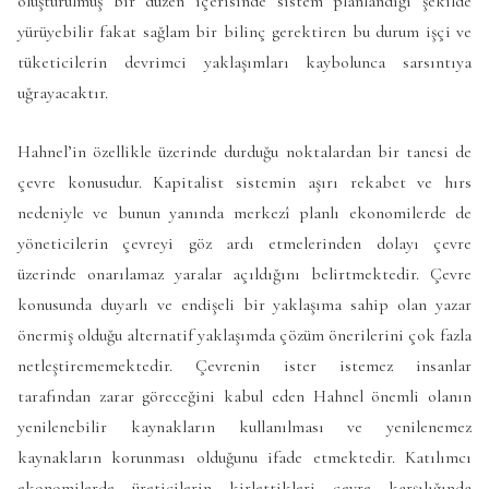
oluşturulmuş bir düzen içerisinde sistem planlandığı şekilde
yürüyebilir fakat sağlam bir bilinç gerektiren bu durum işçi ve
tüketicilerin devrimci yaklaşımları kaybolunca sarsıntıya
uğrayacaktır.
Hahnel’in özellikle üzerinde durduğu noktalardan bir tanesi de
çevre konusudur. Kapitalist sistemin aşırı rekabet ve hırs
nedeniyle ve bunun yanında merkezî planlı ekonomilerde de
yöneticilerin çevreyi göz ardı etmelerinden dolayı çevre
üzerinde onarılamaz yaralar açıldığını belirtmektedir. Çevre
konusunda duyarlı ve endişeli bir yaklaşıma sahip olan yazar
önermiş olduğu alternatif yaklaşımda çözüm önerilerini çok fazla
netleştirememektedir. Çevrenin ister istemez insanlar
tarafından zarar göreceğini kabul eden Hahnel önemli olanın
yenilenebilir kaynakların kullanılması ve yenilenemez
kaynakların korunması olduğunu ifade etmektedir. Katılımcı
ekonomilerde üreticilerin kirlettikleri çevre karşılığında