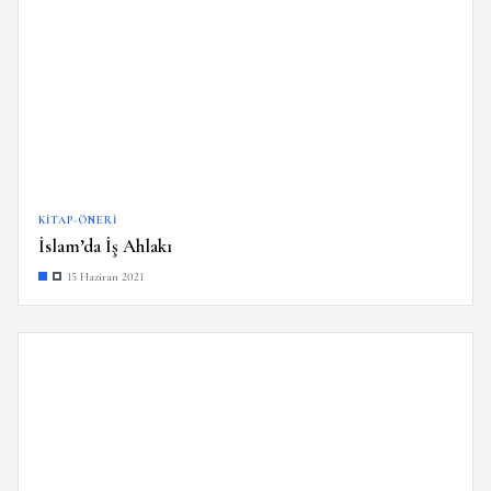
KITAP-ÖNERI
İslam’da İş Ahlakı
15 Haziran 2021