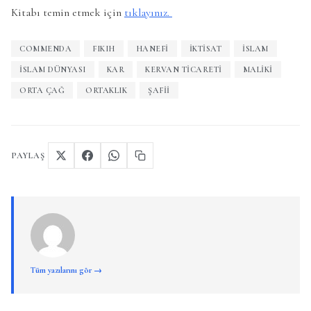
Kitabı temin etmek için
tıklayınız.
COMMENDA
FIKIH
HANEFI
İKTISAT
İSLAM
İSLAM DÜNYASI
KAR
KERVAN TICARETI
MALIKI
ORTA ÇAĞ
ORTAKLIK
ŞAFII
PAYLAŞ
Tüm yazılarını gör →