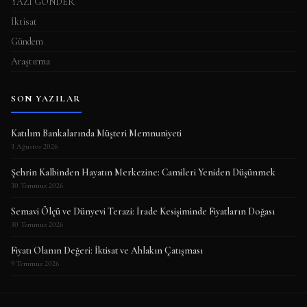
YAZI GÖNDER
İktisat
Gündem
Araştırma
SON YAZILAR
Katılım Bankalarında Müşteri Memnuniyeti
3 Ağustos 2026
Şehrin Kalbinden Hayatın Merkezine: Camileri Yeniden Düşünmek
30 Temmuz 2026
Semavi Ölçü ve Dünyevi Terazi: İrade Kesişiminde Fiyatların Doğası
30 Temmuz 2026
Fiyatı Olanın Değeri: İktisat ve Ahlakın Çatışması
9 Temmuz 2026