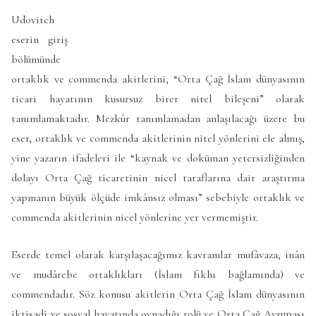
Udovitch
eserin giriş
bölümünde
ortaklık ve commenda akitlerini, “Orta Çağ İslam dünyasının
ticari hayatının kusursuz birer nitel bileşeni” olarak
tanımlamaktadır. Mezkûr tanımlamadan anlaşılacağı üzere bu
eser, ortaklık ve commenda akitlerinin nitel yönlerini ele almış,
yine yazarın ifadeleri ile “kaynak ve doküman yetersizliğinden
dolayı Orta Çağ ticaretinin nicel taraflarına dair araştırma
yapmanın büyük ölçüde imkânsız olması” sebebiyle ortaklık ve
commenda akitlerinin nicel yönlerine yer vermemiştir.
Eserde temel olarak karşılaşacağımız kavramlar mufâvaza, inân
ve mudârebe ortaklıkları (İslam fıkhı bağlamında) ve
commendadır. Söz konusu akitlerin Orta Çağ İslam dünyasının
iktisadi ve sosyal hayatında oynadığı rolü ve Orta Çağ Avrupası