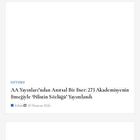
DUYURU
AA Yayınları’ndan Anıtsal Bir Eser: 273 Akademisyenin
Emeğiyle ‘Filistin Sözlüğü’ Yayımlandı
Editör
10 Haziran 2026