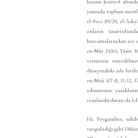
hazzın kontrol altınd
yanında toplum menfaat
el-Fecr 89/20; el-Âdiy
onların tasarrufund
harcamalarından söz ed
en-Nûr 24/61; Yâsîn 3
vermenin emredilmes
düzeyindeki aile fertl
en-Nisâ 4/7-8, 11-12, 1
edinmenin yasaklanma
cezalandırılması da (el
Hz. Peygamber, sahib
vurguladığı gibi (
Müsn