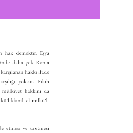
an hak demektir. Eşya
isinde daha çok Roma
 karşılanan hakkı ifade
şılığı yoktur. Fıkıh
 mülkiyet hakkını da
ü’l-kâmil, el-milkü’l-
lde etmesi ve üretmesi