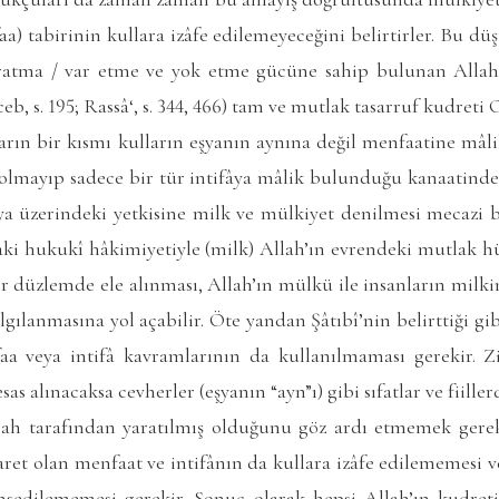
aa) tabirinin kullara izâfe edilemeyeceğini belirtirler. Bu dü
ratma / var etme ve yok etme gücüne sahip bulunan Allah
eceb, s. 195; Rassâ‘, s. 344, 466) tam ve mutlak tasarruf kudret
ın bir kısmı kulların eşyanın aynına değil menfaatine mâlik
olmayıp sadece bir tür intifâya mâlik bulunduğu kanaatindedi
ya üzerindeki yetkisine milk ve mülkiyet denilmesi mecazi b
aki hukukî hâkimiyetiyle (milk) Allah’ın evrendeki mutlak 
r düzlemde ele alınması, Allah’ın mülkü ile insanların milkin
lgılanmasına yol açabilir. Öte yandan Şâtıbî’nin belirttiği gib
aa veya intifâ kavramlarının da kullanılmaması gerekir. Z
sas alınacaksa cevherler (eşyanın “ayn”ı) gibi sıfatlar ve fiille
lah tarafından yaratılmış olduğunu göz ardı etmemek gere
ibaret olan menfaat ve intifânın da kullara izâfe edilememesi
ahsedilememesi gerekir. Sonuç olarak hepsi Allah’ın kudre