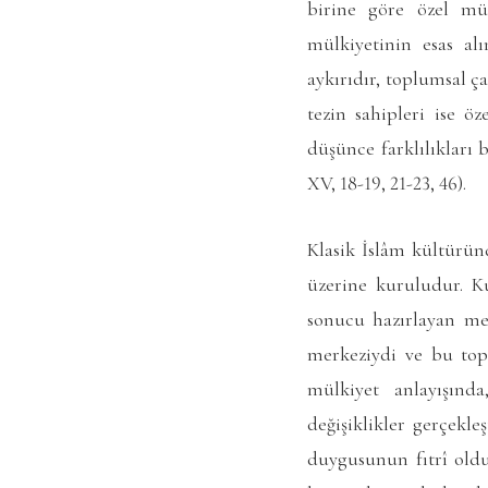
birine göre özel mü
mülkiyetinin esas al
aykırıdır, toplumsal 
tezin sahipleri ise ö
düşünce farklılıkları 
XV, 18-19, 21-23, 46).
Klasik İslâm kültüründ
üzerine kuruludur. K
sonucu hazırlayan meş
merkeziydi ve bu top
mülkiyet anlayışında
değişiklikler gerçekl
duygusunun fıtrî olduğ