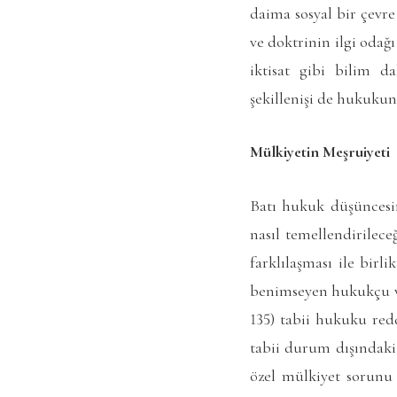
daima sosyal bir çevre
ve doktrinin ilgi odağ
iktisat gibi bilim da
şekillenişi de hukukun
Mülkiyetin Meşruiyeti
Batı hukuk düşüncesi
nasıl temellendirilece
farklılaşması ile birl
benimseyen hukukçu ve 
135) tabii hukuku red
tabii durum dışındaki
özel mülkiyet sorunu