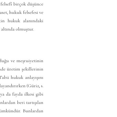
 felsefî birçok düşünce
set, hukuk felsefesi ve
yetin hukuk alanındaki
 altında olmuştur.
duğu ve meşruiyetinin
nde üretim şekillerinin
 Tabii hukuk anlayışını
ayandırırken (Güriz, s.
a da fayda ilkesi gibi
lardan beri tartışılan
 mümkündür. Bunlardan