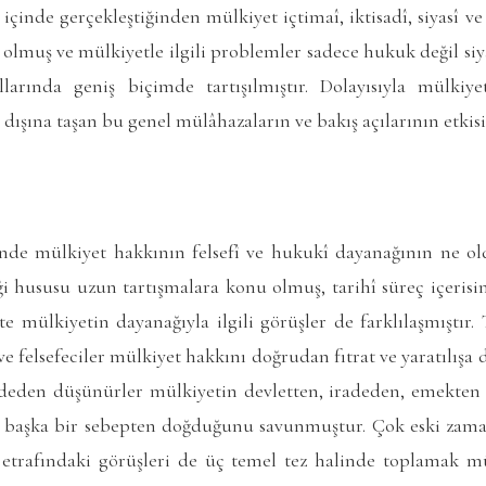
 içinde gerçekleştiğinden mülkiyet içtimaî, iktisadî, siyasî ve
ı olmuş ve mülkiyetle ilgili problemler sadece hukuk değil siya
llarında geniş biçimde tartışılmıştır. Dolayısıyla mülki
 dışına taşan bu genel mülâhazaların ve bakış açılarının etkisi
nde mülkiyet hakkının felsefî ve hukukî dayanağının ne ol
ği hususu uzun tartışmalara konu olmuş, tarihî süreç içerisi
ikte mülkiyetin dayanağıyla ilgili görüşler de farklılaşmıştır.
felsefeciler mülkiyet hakkını doğrudan fıtrat ve yaratılışa d
deden düşünürler mülkiyetin devletten, iradeden, emekten y
 başka bir sebepten doğduğunu savunmuştur. Çok eski zaman
 etrafındaki görüşleri de üç temel tez halinde toplamak