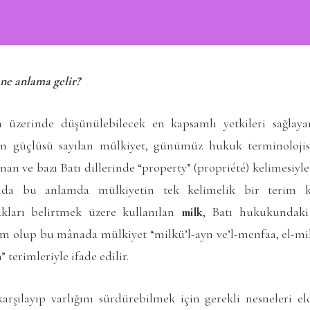
ne anlama gelir?
a üzerinde düşünülebilecek en kapsamlı yetkileri sağlay
 en güçlüsü sayılan mülkiyet, günümüz hukuk terminoloj
n ve bazı Batı dillerinde “property” (propriété) kelimesiyle
da bu anlamda mülkiyetin tek kelimelik bir terim kar
akları belirtmek üzere kullanılan
milk
, Batı hukukundaki
am olup bu mânada mülkiyet “milkü’l-ayn ve’l-menfaa, el-milk
 terimleriyle ifade edilir.
 karşılayıp varlığını sürdürebilmek için gerekli nesneleri e