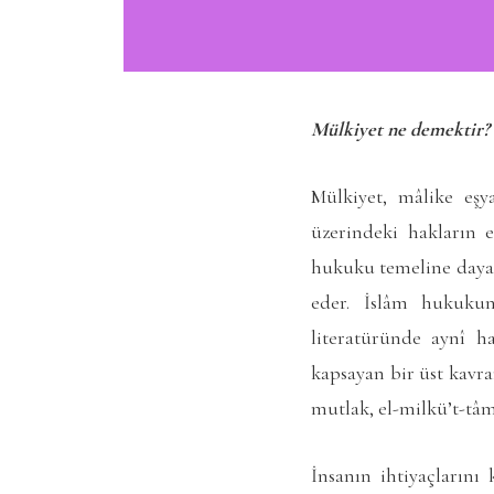
Mülkiyet ne demektir? 
Mülkiyet, mâlike eşy
üzerindeki hakların
hukuku temeline dayana
eder. İslâm hukukun
literatüründe aynî h
kapsayan bir üst kavr
mutlak, el-milkü’t-tâm”
İnsanın ihtiyaçlarını