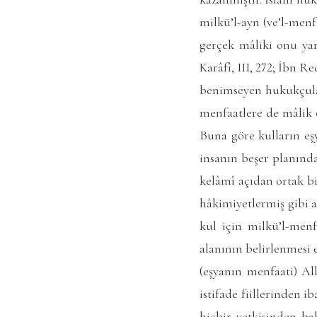
milkü’l-ayn (ve’l-menf
gerçek mâliki onu ya
Karâfî, III, 272; İbn R
benimseyen hukukçular
menfaatlere de mâlik 
Buna göre kulların eş
insanın beşer planınd
kelâmî açıdan ortak bi
hâkimiyetlermiş gibi a
kul için milkü’l-menf
alanının belirlenmesi e
(eşyanın menfaati) Al
istifade fiillerinden 
hiçbir yetkisinden b