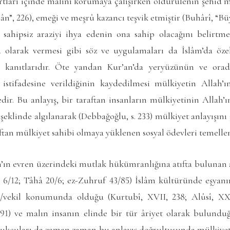
rtları içinde malını korumaya çalışırken öldürülenin şehid
n”, 226), emeği ve meşrû kazancı teşvik etmiştir (Buhârî, “Büy
 sahipsiz araziyi ihya edenin ona sahip olacağını belirtm
tâ olarak vermesi gibi söz ve uygulamaları da İslâm’da öze
 kanıtlarıdır. Öte yandan Kur’an’da yeryüzünün ve ora
 istifadesine verildiğinin kaydedilmesi mülkiyetin Allah’ı
ir. Bu anlayış, bir taraftan insanların mülkiyetinin Allah’
 şeklinde algılanarak (Debbağoğlu, s. 233) mülkiyet anlayışını 
tan mülkiyet sahibi olmaya yüklenen sosyal ödevleri temellen
’ın evren üzerindeki mutlak hükümranlığına atıfta bulunan ây
 6/12; Tâhâ 20/6; ez-Zuhruf 43/85) İslâm kültüründe eşyanın
çi/vekil konumunda olduğu (Kurtubî, XVII, 238; Alûsî, X
91) ve malın insanın elinde bir tür âriyet olarak bulundu
kukçuları da zaman zaman bu anlayış doğrultusunda mülkiye