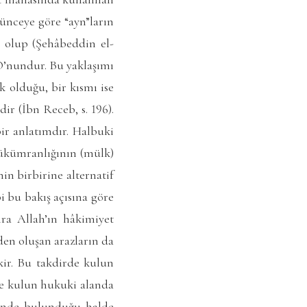
şünceye göre “ayn”ların
 olup (Şehâbeddin el-
i O’nundur. Bu yaklaşımı
 olduğu, bir kısmı ise
r (İbn Receb, s. 196).
ir anlatımdır. Halbuki
hükümranlığının (mülk)
in birbirine alternatif
i bu bakış açısına göre
ira Allah’ın hâkimiyet
rden oluşan arazların da
kir. Bu takdirde kulun
 ve kulun hukuki alanda
tinde bulunduğu halde