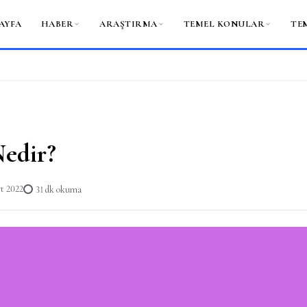
AYFA
HABER
ARAŞTIRMA
TEMEL KONULAR
TE
edir?
t 2022
31 dk okuma