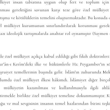
lkiyet insan tabiatına uygun olup fert ve toplum içi
ınması gerektiğini savunan karşı teze göre özel mülkiye
çatışma ve kötülüklerin temelini oluşturmaktadır. Bu konuda 
zel mülkiyet kurumunun sınırlandırılarak korunması gerek
bazı ideolojik tartışmalarda anahtar rol oynamıştır (Saymen – E
e özel mülkiyet açıkça kabul edildiği gibi fıkıh doktrinleri
ur’ân-ı Kerîm’deki ilke ve hükümlerle Hz. Peygamber’in s
ruiyet temellerinin başında gelir. İslâm’ın zuhurunda Mek
lumda özel mülkiyet ilkesi hâkimdi. İslâmiyet diğer birç
, mülkiyetin kazanılması ve kullanılmasıyla ilgili ahlâ
eştirmekle birlikte özel mülkiyet temeline dokunmamıştır.
u ve mal sevgisinin insanın temel hazlarından birini teşkil