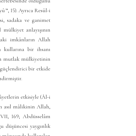
 mertebesinde olduğunu
ûʿ”, 15). Ayrıca Resûl-i
esi, sadaka ve ganimet
l mülkiyet anlayışının
daki imkânların Allah
n kullarına bir ihsanı
ın mutlak mülkiyetinin
güçlendirici bir etkide
dirmiştir.
etlerin etkisiyle (Âl-i
 asıl mâlikinin Allah,
XVII, 169; Abdüsselâm
ğu düşüncesi yaygınlık
t mânasında kullanılan