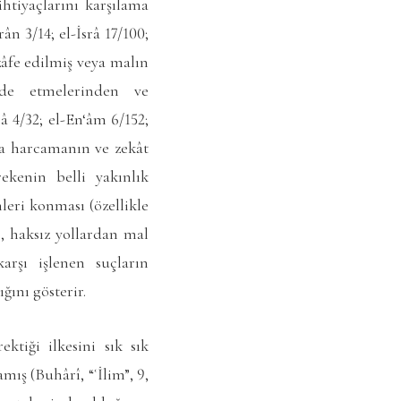
htiyaçlarını karşılama
n 3/14; el-İsrâ 17/100;
zâfe edilmiş veya malın
elde etmelerinden ve
â 4/32; el-En‘âm 6/152;
da harcamanın ve zekât
rekenin belli yakınlık
leri konması (özellikle
3), haksız yollardan mal
arşı işlenen suçların
ğını gösterir.
tiği ilkesini sık sık
mış (Buhârî, “ʿİlim”, 9,