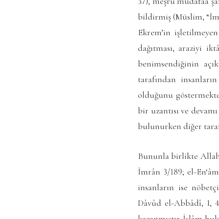
37), meşrû müdafaa şa
bildirmiş (Müslim, “Îmâ
Ekrem’in işletilmeyen
dağıtması, araziyi ik
benimsendiğinin açık
tarafından insanların
olduğunu göstermekted
bir uzantısı ve devamı
bulunurken diğer taraf
Bununla birlikte Allah
İmrân 3/189; el-En‘âm
insanların ise nöbet
Dâvûd el-Abbâdî, I, 4
kazanmıştır. İslâm hu