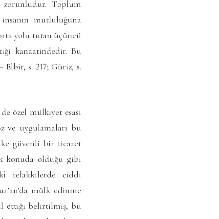
n zorunludur. Toplum
t insanın mutluluğuna
orta yolu tutan üçüncü
tiği kanaatindedir. Bu
lbir, s. 217; Güriz, s.
 de özel mülkiyet esası
öz ve uygulamaları bu
ke güvenli bir ticaret
ok konuda olduğu gibi
kî telakkilerde ciddi
 Kur’an’da mülk edinme
 ettiği belirtilmiş, bu