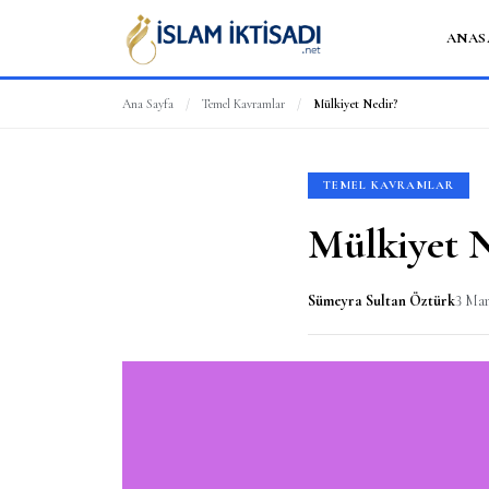
ANAS
Ana Sayfa
/
Temel Kavramlar
/
Mülkiyet Nedir?
TEMEL KAVRAMLAR
Mülkiyet N
Sümeyra Sultan Öztürk
3 Mar