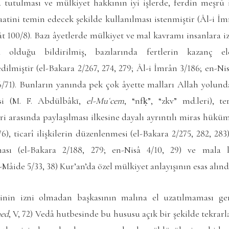
a tutulması ve mülkiyet hakkının iyi işlerde, ferdin meşrû i
ini temin edecek şekilde kullanılması istenmiştir (Âl-i İmrâ
ât 100/8). Bazı âyetlerde mülkiyet ve mal kavramı insanlara i
a olduğu bildirilmiş, bazılarında fertlerin kazanç 
ilmiştir (el-Bakara 2/267, 274, 279; Âl-i İmrân 3/186; en-Nis
6/71). Bunların yanında pek çok âyette malları Allah yolun
i (
M. F. Abdülbâkī,
el-Muʿcem
, “nfḳ”, “zkv” md.leri), te
eri arasında paylaşılması ilkesine dayalı ayrıntılı miras hüküm
76), ticarî ilişkilerin düzenlenmesi (el-Bakara 2/275, 282, 28
sı (el-Bakara 2/188, 279; en-Nisâ 4/10, 29) ve mala k
-Mâide 5/33, 38) Kur’an’da özel mülkiyet anlayışının esas alındı
inin izni olmadan başkasının malına el uzatılmaması gerek
ed
, V, 72) Vedâ hutbesinde bu hususu açık bir şekilde tekrarla