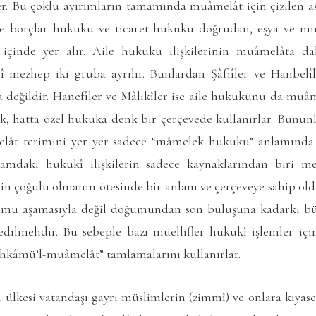
r. Bu çoklu ayırımların tamamında muâmelât için çizilen 
 borçlar hukuku ve ticaret hukuku doğrudan, eşya ve mir
çinde yer alır. Aile hukuku ilişkilerinin muâmelâta da
 mezhep iki gruba ayrılır. Bunlardan Şâfiîler ve Hanbelîl
eğildir. Hanefîler ve Mâlikîler ise aile hukukunu da muâ
 hatta özel hukuka denk bir çerçevede kullanırlar. Bununla
elât terimini yer yer sadece “mâmelek hukuku” anlamında k
amdaki hukukî ilişkilerin sadece kaynaklarından biri m
nin çoğulu olmanın ötesinde bir anlam ve çerçeveye sahip ol
ğumu aşamasıyla değil doğumundan son buluşuna kadarki büt
ilmelidir. Bu sebeple bazı müellifler hukukî işlemler iç
ahkâmü’l-muâmelât” tamlamalarını kullanırlar.
m ülkesi vatandaşı gayri müslimlerin (zimmî) ve onlara kıyas