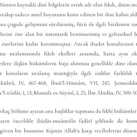
Sünnet kaynaklı dinî bilgilerin ortak adı olan fıkıh, dinin 
bırakıp sadece amel boyutunu konu edinen bir ilim halini aldı
na çizgide gelişimini sürdürmüş, fürû ile ilgili birikimin 
erini öne alan bir sistematik benimsenmiş ve geleneksel 
h eserlerine kadar korunmuştur. Ancak ibadet konularının 
u sıralamasında fıkıh ekolleri arasında, hatta aynı e
etlere ilişkin hükümlerin başa alınması genellikle dine ola
 konuların sıralanış mantığıyla ilgili izahlar farklılık
l-kübrâ
, IV, 467-468; İbnü’l-Hümâm, VII, 247; Şemseddin
’l-irâdât
, I, 13; Mustafa es-Süyûtî, I, 25; İbn Âbidîn, IV, 500-50
birkaç bölüme ayıran ana başlıklar taşımasa da fıkhî hükümlerl
arın öncelikle ibâdât-muâmelât (âdât) şeklinde iki kıs
gören bir husustur. Kişinin Allah’a karşı vecîbelerini düzen