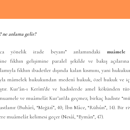
 ne anlama gelir?
ca yönelik irade beyanı” anlamındaki
muâmele
k
ne fıkhın gelişimine paralel şekilde ve bakış açıların
nlamıyla fıkhın ibadetler dışında kalan kısmını, yani hukuk
yla mâmelek hukukundan medenî hukuk, özel hukuk ve iç 
ştır. Kur’ân-ı Kerîm’de ve hadislerde amel kökünden tü
 muamele ve muâmelât Kur’an’da geçmez; birkaç hadiste “m
tlanır (Buhârî, “Meġāzî”, 40; İbn Mâce, “Rühûn”, 14). Bir r
ere muâmelât kelimesi geçer (Nesâî, “Eymân”, 47).