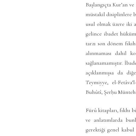
Başlangıçta Kur’an ve 
müstakil disiplinlere 
usul olmak üzere iki a
gelince ibadet hüküml
tarzı son dönem fıkı
alınmaması dahil kon
sağlanamamıştır. İbad
açıklanmışsa da diğer
Teymiyye,
el-Fetâva’
Buhûtî,
Şerḥu Müntehe
Fürû kitapları, fıkhı 
ve anlatımlarda bunl
gerektiği genel kabul 