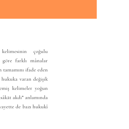
elimesinin çoğulu
a göre farklı mânalar
un tamamını ifade eden
hukuka varan değişik
remiş kelimeler yoğun
üsâkāt akdi” anlamında
ivayette de bazı hukukî