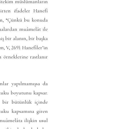
 Nitekim müslümanların
rten ifadeler Hanefî
lan, “Çünkü bu konuda
malardan muâmelât ile
ş bir alanın, bir başka
m, V, 269). Hanefîler’in
 örneklerine rastlanır
mlar yapılmamışsa da
kuku boyutunu kapsar.
 bir bütünlük içinde
kuku kapsamına giren
muâmelâta ilişkin usul