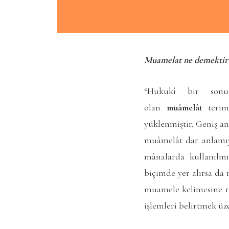
Muamelat ne demektir?
“Hukukî bir sonu
olan
muâmelât
terimi
yüklenmiştir. Geniş a
muâmelât dar anlamı
mânalarda kullanılmı
biçimde yer alırsa da
muamele kelimesine ras
işlemleri belirtmek üz