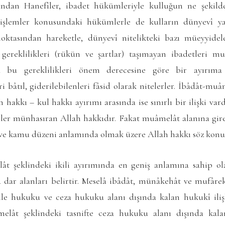
dan Hanefîler, ibadet hükümleriyle kulluğun ne şekilde 
işlemler konusundaki hükümlerle de kulların dünyevî ya
ktasından hareketle, dünyevî nitelikteki bazı müeyyide
 gereklilikleri (rükün ve şartlar) taşımayan ibadetleri m
 bu gereklilikleri önem derecesine göre bir ayırıma 
i bâtıl, giderilebilenleri fâsid olarak nitelerler. İbâdât-muâm
 hakkı – kul hakkı ayırımı arasında ise sınırlı bir ilişki vardı
mler münhasıran Allah hakkıdır. Fakat muâmelât alanına g
ve kamu düzeni anlamında olmak üzere Allah hakkı söz konu
ât şeklindeki ikili ayırımında en geniş anlamına sahip 
a dar alanları belirtir. Meselâ ibâdât, münâkehât ve mufâr
ile hukuku ve ceza hukuku alanı dışında kalan hukukî iliş
elât şeklindeki tasnifte ceza hukuku alanı dışında kalan