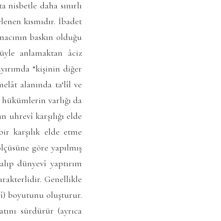
a nisbetle daha sınırlı
elenen kısmıdır. İbadet
amacının baskın olduğu
nüyle anlamaktan âciz
yırımda “kişinin diğer
elât alanında ta‘lîl ve
î hükümlerin varlığı da
n uhrevî karşılığı elde
bir karşılık elde etme
lçüsüne göre yapılmış
alıp dünyevî yaptırım
rakterlidir. Genellikle
î) boyutunu oluşturur.
tını sürdürür (ayrıca