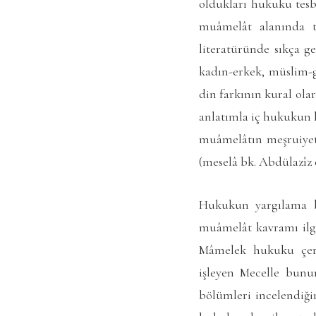
oldukları hukuku tesb
muâmelât alanında t
literatüründe sıkça 
kadın-erkek, müslim-
din farkının kural ola
anlatımla iç hukukun ka
muâmelâtın meşruiyet 
(meselâ bk. Abdülazîz e
Hukukun yargılama b
muâmelât kavramı ilg
Mâmelek hukuku çerç
işleyen
Mecelle
bunun 
bölümleri incelendiği