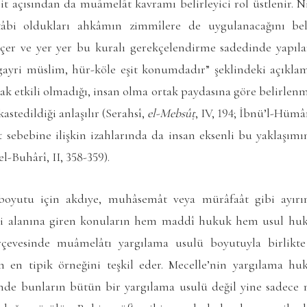
it açısından da muâmelât kavramı belirleyici rol üstlenir.
âbi oldukları ahkâmın zimmîlere de uygulanacağını beli
geçer ve yer yer bu kuralı gerekçelendirme sadedinde yapı
gayri müslim, hür-köle eşit konumdadır” şeklindeki açıkla
rak etkili olmadığı, insan olma ortak paydasına göre belirlenmi
stedildiği anlaşılır (
Serahsî,
el-Mebsûṭ
, IV, 194; İbnü’l-Hümâ
sebebine ilişkin izahlarında da insan eksenli bu yaklaşımın
l-Buhârî, II, 358-359).
oyutu için akdıye, muhâsemât veya mürâfaât gibi ayırı
i alanına giren konuların hem maddî hukuk hem usul hu
evesinde muâmelâtı yargılama usulü boyutuyla birlikte
en tipik örneğini teşkil eder.
Mecelle
’nin yargılama hu
nde bunların bütün bir yargılama usulü değil yine sadece 