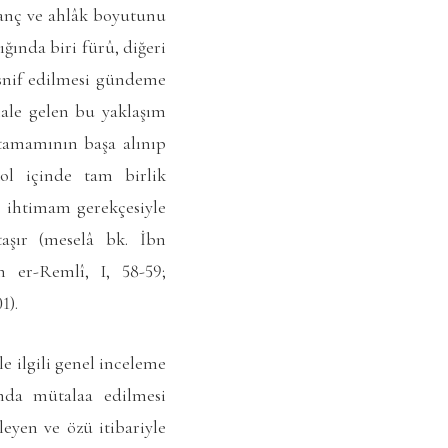
inanç ve ahlâk boyutunu
ğında biri fürû, diğeri
tasnif edilmesi gündeme
hale gelen bu yaklaşım
tamamının başa alınıp
kol içinde tam birlik
n ihtimam gerekçesiyle
 taşır (meselâ bk. İbn
 er-Remlî, I, 58-59;
1).
e ilgili genel inceleme
ımda mütalaa edilmesi
leyen ve özü itibariyle