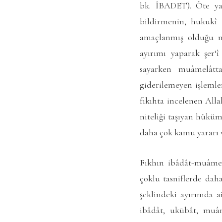
bk. İBADET). Öte yan
bildirmenin, hukukî 
amaçlanmış olduğu no
ayırımı yaparak şer‘î
sayarken muâmelâtta
giderilemeyen işlemler
fıkıhta incelenen Allah
niteliği taşıyan hükü
daha çok kamu yararı 
Fıkhın ibâdât-muâmel
çoklu tasniflerde dah
şeklindeki ayırımda a
ibâdât, ukūbât, muâm