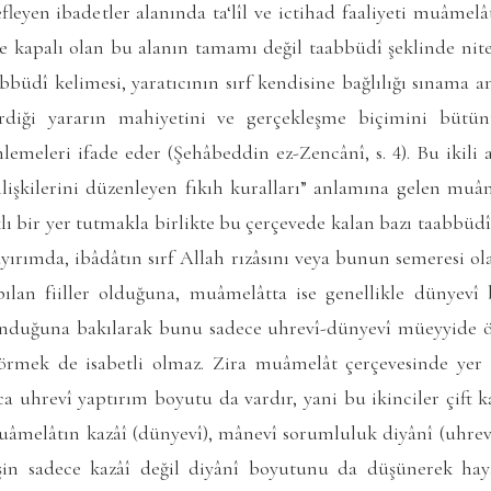
eyen ibadetler alanında ta‘lîl ve ictihad faaliyeti muâmelât
île kapalı olan bu alanın tamamı değil taabbüdî şeklinde nit
büdî kelimesi, yaratıcının sırf kendisine bağlılığı sınama 
erdiği yararın mahiyetini ve gerçekleşme biçimini bütü
emeleri ifade eder (Şehâbeddin ez-Zencânî, s. 4). Bu ikili a
ilişkilerini düzenleyen fıkıh kuralları” anlamına gelen muâm
lıklı bir yer tutmakla birlikte bu çerçevede kalan bazı taabbüd
ayırımda, ibâdâtın sırf Allah rızâsını veya bunun semeresi ola
lan fiiller olduğuna, muâmelâtta ise genellikle dünyevî 
nduğuna bakılarak bunu sadece uhrevî-dünyevî müeyyide ö
görmek de isabetli olmaz. Zira muâmelât çerçevesinde yer 
ıca uhrevî yaptırım boyutu da vardır, yani bu ikinciler çift ka
melâtın kazâî (dünyevî), mânevî sorumluluk diyânî (uhrev
in sadece kazâî değil diyânî boyutunu da düşünerek haya