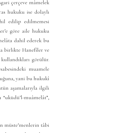
asgari çerçeve mâmelek
as hukuku ise dolaylı
hil edilip edilmemesi
er’e göre aile hukuku
melâta dahil ederek bu
 birlikte Hanefîler ve
ullandıkları görülür.
esabesindeki muamele
duğuna, yani bu hukukî
ün aşamalarıyla ilgili
in “ukūdü’l-muâmelât”,
en müste’menlerin tâbi