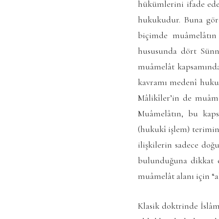
hükümlerini ifade ede
hukukudur. Buna göre
biçimde muâmelâtın i
hususunda dört Sünnî
muâmelât kapsamında d
kavramı medenî hukuk,
Mâlikîler’in de muâm
Muâmelâtın, bu kaps
(hukukî işlem) terimi
ilişkilerin sadece do
bulunduğuna dikkat ed
muâmelât alanı için “
Klasik doktrinde İslâ