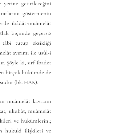
yerine getirileceğini
rarlarını göstermenin
lerde ibâdât-muâmelât
utlak biçimde geçersiz
tâbi tutup eksikliği
elât ayırımı ile usûl-i
r. Şöyle ki, sırf ibadet
iren birçok hükümde de
sudur (bk. HAK).
olan muâmelât kavramı
ekāt, ukūbât, muâmelât
kileri ve hükümlerini;
 hukukî ilişkileri ve