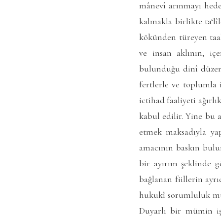
mânevî arınmayı hedefl
kalmakla birlikte ta‘l
kökünden türeyen taab
ve insan aklının, iç
bulunduğu dinî düzenl
fertlerle ve toplumla 
ictihad faaliyeti ağır
kabul edilir. Yine bu 
etmek maksadıyla yapı
amacının baskın bulu
bir ayırım şeklinde 
bağlanan fiillerin ayr
hukukî sorumluluk muâ
Duyarlı bir mümin iş