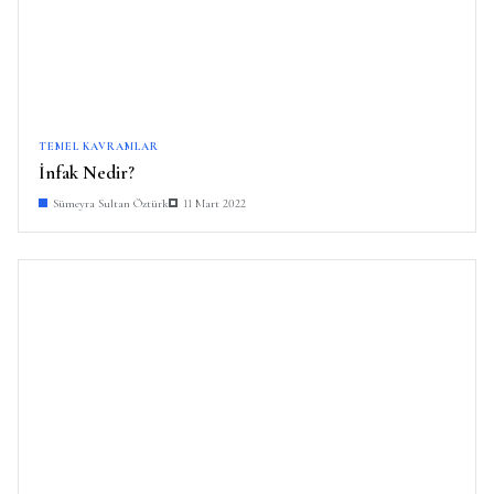
TEMEL KAVRAMLAR
İnfak Nedir?
Sümeyra Sultan Öztürk
11 Mart 2022