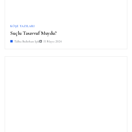
KÖŞE YAZILARI
Suçlu Tasavvuf Muydu?
Talha Bedirhan Işık
15 Mayıs 2024