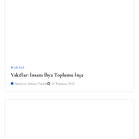
MAKALE
Vakıflar: İnsanı İhya Toplumu İnşa
Sümeyra Sultan Öztürk
21 Temmuz 2022