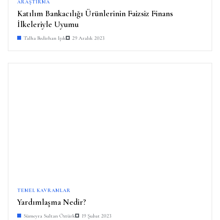
ARAŞTIRMA
Katılım Bankacılığı Ürünlerinin Faizsiz Finans
İlkeleriyle Uyumu
Talha Bedirhan Işık
29 Aralık 2023
TEMEL KAVRAMLAR
Yardımlaşma Nedir?
Sümeyra Sultan Öztürk
19 Şubat 2023