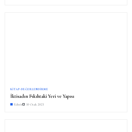
KITAP-DEĞERLENDIRME
İktisadın Fıkıhtaki Yeri ve Yapısı
Editör
10 Ocak 2023