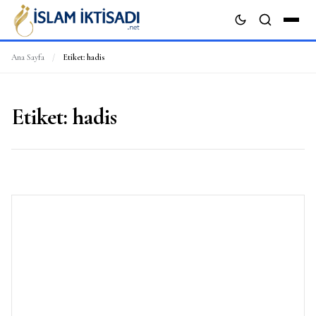
Ana Sayfa
/
Etiket:
hadis
ARA
Etiket:
hadis