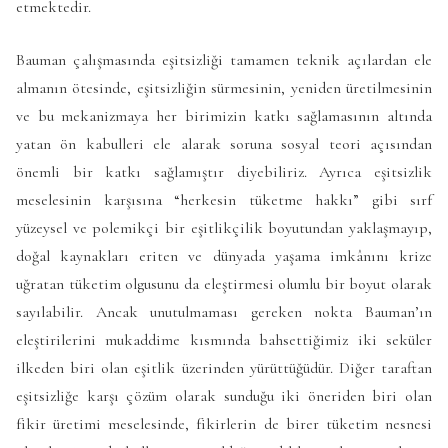
etmektedir.
Bauman çalışmasında eşitsizliği tamamen teknik açılardan ele
almanın ötesinde, eşitsizliğin sürmesinin, yeniden üretilmesinin
ve bu mekanizmaya her birimizin katkı sağlamasının altında
yatan ön kabulleri ele alarak soruna sosyal teori açısından
önemli bir katkı sağlamıştır diyebiliriz. Ayrıca eşitsizlik
meselesinin karşısına “herkesin tüketme hakkı” gibi sırf
yüzeysel ve polemikçi bir eşitlikçilik boyutundan yaklaşmayıp,
doğal kaynakları eriten ve dünyada yaşama imkânını krize
uğratan tüketim olgusunu da eleştirmesi olumlu bir boyut olarak
sayılabilir. Ancak unutulmaması gereken nokta Bauman’ın
eleştirilerini mukaddime kısmında bahsettiğimiz iki seküler
ilkeden biri olan eşitlik üzerinden yürüttüğüdür. Diğer taraftan
eşitsizliğe karşı çözüm olarak sunduğu iki öneriden biri olan
fikir üretimi meselesinde, fikirlerin de birer tüketim nesnesi