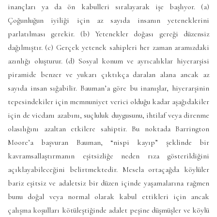
inançları ya da ön kabulleri sıralayarak işe başlıyor. (a)
Çoğunluğun iyiliği için az sayıda insanın yeteneklerini
parlatılması gerekir. (b) Yetenekler doğası gereği düzensiz
dağılmıştır. (c) Gerçek yetenek sahipleri her zaman aramızdaki
azınlığı oluşturur. (d) Sosyal konum ve ayrıcalıklar hiyerarşisi
piramide benzer ve yukarı çıktıkça daralan alana ancak az
sayıda insan sığabilir. Bauman’a göre bu inanışlar, hiyerarşinin
tepesindekiler için memnuniyet verici olduğu kadar aşağıdakiler
için de vicdanı azabını, suçluluk duygusunu, ihtilaf veya direnme
olasılığını azaltan etkilere sahiptir. Bu noktada Barrington
Moore’a başvuran Bauman, “nispi kayıp” şeklinde bir
kavramsallaştırmanın eşitsizliğe neden rıza gösterildiğini
açıklayabileceğini belirtmektedir. Mesela ortaçağda köylüler
bariz eşitsiz ve adaletsiz bir düzen içinde yaşamalarına rağmen
bunu doğal veya normal olarak kabul ettikleri için ancak
çalışma koşulları kötüleştiğinde adalet peşine düşmüşler ve köylü