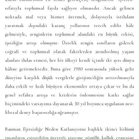
sıfatıyla toplumsal fayda sağlıyor olmasıdır. Ancak gelinen
noktada mal veya hizmet üretmek, dolayısıyla istihdam
yaratmak dışındaki kazanç yollarının tercih edilir hâle
gelmesiyle, zenginlerin toplumsal alandaki en büyük etkisi,
işsizliğin artışı olmuştur. Üstelik zengin sınıfların giderek
coğrafi ve toplumsal olarak fakirlerden arındırılmış yaşam
alanları ihdas etmesi, her bir ülkeyi kendi içinde iki ayrı dünya
hâline getirmektedir. Buna göre 1980 sonrasında yüksek gelir
düzeyine karşılık düşük vergilerle girişimciliğin arttırılmasıyla
daha etkili ve hızlı büyüyen ekonomiler ortaya çıkar ve bu da
genel refahta artışa ve krizlerin önlenmesine katkı sağlar
biçimindeki varsayıma dayanarak 30 yıl boyunca uygulanan neo-
liberal deney başarısızlığa uğramıştır.
Bauman Eşitsizliğe Neden Katlanıyoruz başlıklı ikinci bölümü
insanların eşitsizliğin ürettiği sisteme gönüllü kulluk etmesine