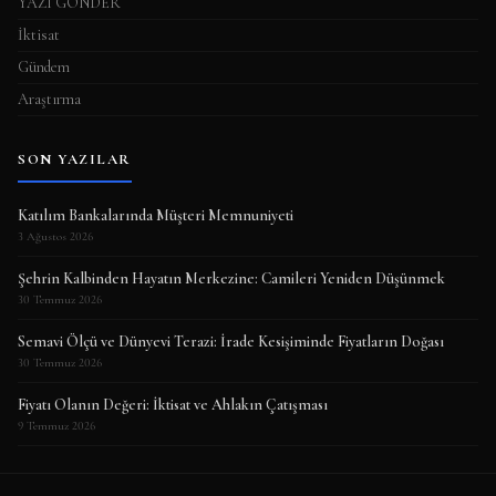
YAZI GÖNDER
İktisat
Gündem
Araştırma
SON YAZILAR
Katılım Bankalarında Müşteri Memnuniyeti
3 Ağustos 2026
Şehrin Kalbinden Hayatın Merkezine: Camileri Yeniden Düşünmek
30 Temmuz 2026
Semavi Ölçü ve Dünyevi Terazi: İrade Kesişiminde Fiyatların Doğası
30 Temmuz 2026
Fiyatı Olanın Değeri: İktisat ve Ahlakın Çatışması
9 Temmuz 2026