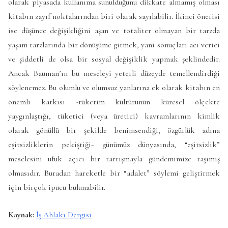
olarak piyasada kullanıma sunulduğunu dikkate almamış olması
kitabın zayıf noktalarından biri olarak sayılabilir. İkinci önerisi
ise düşünce değişikliğini aşan ve totaliter olmayan bir tarzda
yaşam tarzlarında bir dönüşüme gitmek, yani sonuçları acı verici
ve şiddetli de olsa bir sosyal değişiklik yapmak şeklindedir.
Ancak Bauman’ın bu meseleyi yeterli düzeyde temellendirdiği
söylenemez. Bu olumlu ve olumsuz yanlarına ek olarak kitabın en
önemli katkısı -tüketim kültürünün küresel ölçekte
yaygınlaştığı, tüketici (veya üretici) kavramlarının kimlik
olarak gönüllü bir şekilde benimsendiği, özgürlük adına
eşitsizliklerin pekiştiği- günümüz dünyasında, “eşitsizlik”
meselesini ufuk açıcı bir tartışmayla gündemimize taşımış
olmasıdır. Buradan hareketle bir “adalet” söylemi geliştirmek
için birçok ipucu bulunabilir.
Kaynak:
İş Ahlakı Dergisi