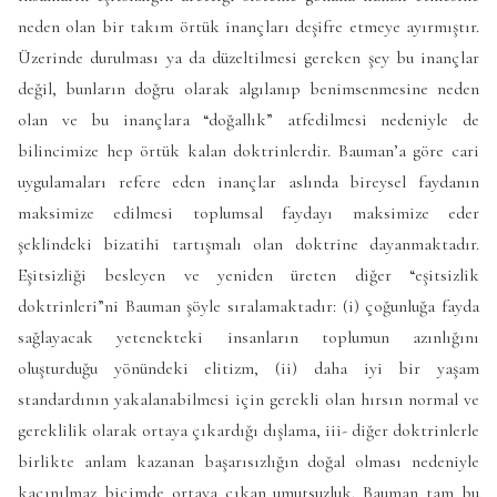
neden olan bir takım örtük inançları deşifre etmeye ayırmıştır.
Üzerinde durulması ya da düzeltilmesi gereken şey bu inançlar
değil, bunların doğru olarak algılanıp benimsenmesine neden
olan ve bu inançlara “doğallık” atfedilmesi nedeniyle de
bilincimize hep örtük kalan doktrinlerdir. Bauman’a göre cari
uygulamaları refere eden inançlar aslında bireysel faydanın
maksimize edilmesi toplumsal faydayı maksimize eder
şeklindeki bizatihi tartışmalı olan doktrine dayanmaktadır.
Eşitsizliği besleyen ve yeniden üreten diğer “eşitsizlik
doktrinleri”ni Bauman şöyle sıralamaktadır: (i) çoğunluğa fayda
sağlayacak yetenekteki insanların toplumun azınlığını
oluşturduğu yönündeki elitizm, (ii) daha iyi bir yaşam
standardının yakalanabilmesi için gerekli olan hırsın normal ve
gereklilik olarak ortaya çıkardığı dışlama, iii- diğer doktrinlerle
birlikte anlam kazanan başarısızlığın doğal olması nedeniyle
kaçınılmaz biçimde ortaya çıkan umutsuzluk. Bauman tam bu