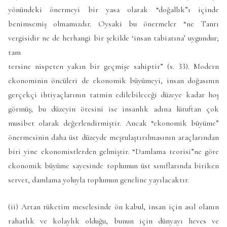
yönündeki önermeyi bir yasa olarak “doğallık”ı içinde
benimsemiş olmamızdır. Oysaki bu önermeler “ne Tanrı
vergisidir ne de herhangi bir şekilde ‘insan tabiatına’ uygundur;
tam
tersine nispeten yakın bir geçmişe sahiptir” (s. 33). Modern
ekonominin öncüleri de ekonomik büyümeyi, insan doğasının
gerçekçi ihtiyaçlarının tatmin edilebileceği düzeye kadar hoş
görmüş; bu düzeyin ötesini ise insanlık adına lütuftan çok
musibet olarak değerlendirmiştir. Ancak “ekonomik büyüme”
önermesinin daha üst düzeyde meşrulaştırılmasının araçlarından
biri yine ekonomistlerden gelmiştir. “Damlama teorisi”ne göre
ekonomik büyüme sayesinde toplumun üst sınıflarında biriken
servet, damlama yoluyla toplumun geneline yayılacaktır.
(ii) Artan tüketim meselesinde ön kabul, insan için asıl olanın
rahatlık ve kolaylık olduğu, bunun için dünyayı heves ve