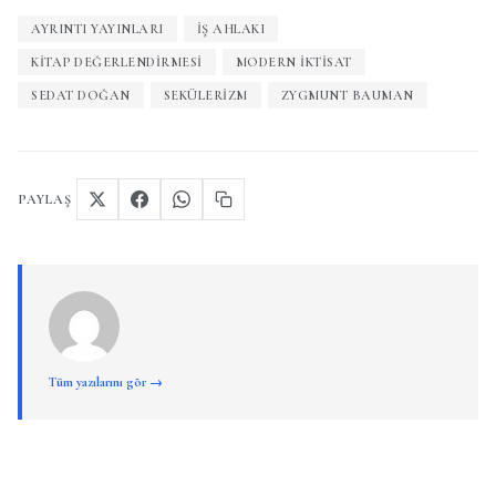
AYRINTI YAYINLARI
İŞ AHLAKI
KITAP DEĞERLENDIRMESI
MODERN IKTISAT
SEDAT DOĞAN
SEKÜLERIZM
ZYGMUNT BAUMAN
PAYLAŞ
Tüm yazılarını gör →