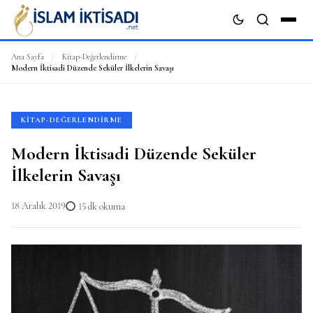
Ana Sayfa
/
Kitap-Değerlendirme
/
Modern İktisadi Düzende Seküler İlkelerin Savaşı
ARA
KITAP-DEĞERLENDIRME
Modern İktisadi Düzende Seküler
İlkelerin Savaşı
18 Aralık 2019
15 dk okuma