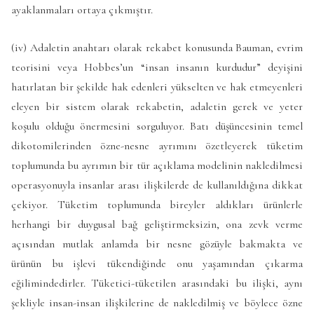
ayaklanmaları ortaya çıkmıştır.
(iv) Adaletin anahtarı olarak rekabet konusunda Bauman, evrim
teorisini veya Hobbes’un “insan insanın kurdudur” deyişini
hatırlatan bir şekilde hak edenleri yükselten ve hak etmeyenleri
eleyen bir sistem olarak rekabetin, adaletin gerek ve yeter
koşulu olduğu önermesini sorguluyor. Batı düşüncesinin temel
dikotomilerinden özne-nesne ayrımını özetleyerek tüketim
toplumunda bu ayrımın bir tür açıklama modelinin nakledilmesi
operasyonuyla insanlar arası ilişkilerde de kullanıldığına dikkat
çekiyor. Tüketim toplumunda bireyler aldıkları ürünlerle
herhangi bir duygusal bağ geliştirmeksizin, ona zevk verme
açısından mutlak anlamda bir nesne gözüyle bakmakta ve
ürünün bu işlevi tükendiğinde onu yaşamından çıkarma
eğilimindedirler. Tüketici-tüketilen arasındaki bu ilişki, aynı
şekliyle insan-insan ilişkilerine de nakledilmiş ve böylece özne