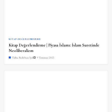
KITAP-DEĞERLENDIRME
Kitap Değerlendirme | Piyasa İslamı: İslam Suretinde
Neoliberalizm
Talha Bedirhan Işık
9 Temmuz 2025