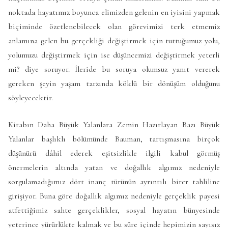
noktada hayatımız boyunca elimizden gelenin en iyisini yapmak
biçiminde özetlenebilecek olan görevimizi terk etmemiz
anlamına gelen bu gerçekliği değiştirmek için tuttuğumuz yolu,
yolumuzu değiştirmek için ise düşüncemizi değiştirmek yeterli
mi? diye soruyor. İleride bu soruya olumsuz yanıt vererek
gereken şeyin yaşam tarzında köklü bir dönüşüm olduğunu
söyleyecektir.
Kitabın Daha Büyük Yalanlara Zemin Hazırlayan Bazı Büyük
Yalanlar başlıklı bölümünde Bauman, tartışmasına birçok
düşünürü dâhil ederek eşitsizlikle ilgili kabul görmüş
önermelerin altında yatan ve doğallık algımız nedeniyle
sorgulamadığımız dört inanç türünün ayrıntılı birer tahliline
girişiyor. Buna göre doğallık algımız nedeniyle gerçeklik payesi
atfettiğimiz sahte gerçeklikler, sosyal hayatın bünyesinde
yeterince yürürlükte kalmak ve bu süre içinde hepimizin sayısız