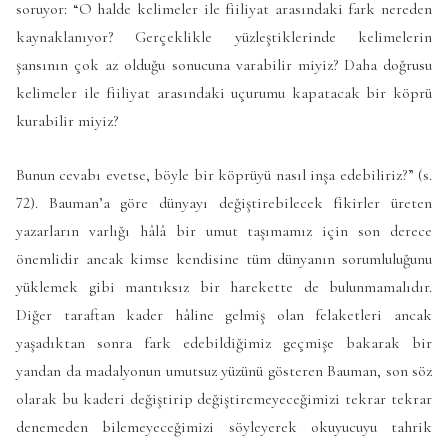
soruyor: “O halde kelimeler ile fiiliyat arasındaki fark nereden
kaynaklanıyor? Gerçeklikle yüzleştiklerinde kelimelerin
şansının çok az olduğu sonucuna varabilir miyiz? Daha doğrusu
kelimeler ile fiiliyat arasındaki uçurumu kapatacak bir köprü
kurabilir miyiz?
Bunun cevabı evetse, böyle bir köprüyü nasıl inşa edebiliriz?” (s.
72). Bauman’a göre dünyayı değiştirebilecek fikirler üreten
yazarların varlığı hâlâ bir umut taşımamız için son derece
önemlidir ancak kimse kendisine tüm dünyanın sorumluluğunu
yüklemek gibi mantıksız bir harekette de bulunmamalıdır.
Diğer taraftan kader hâline gelmiş olan felaketleri ancak
yaşadıktan sonra fark edebildiğimiz geçmişe bakarak bir
yandan da madalyonun umutsuz yüzünü gösteren Bauman, son söz
olarak bu kaderi değiştirip değiştiremeyeceğimizi tekrar tekrar
denemeden bilemeyeceğimizi söyleyerek okuyucuyu tahrik