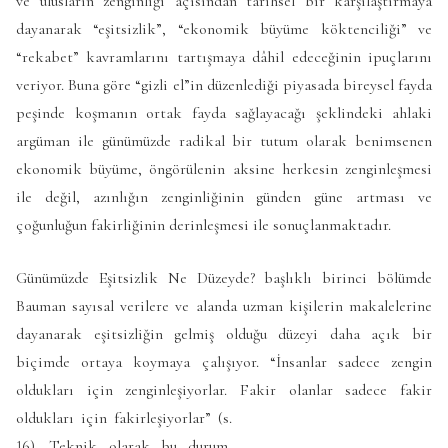
ve ulusların zenginliği açısından tarihsel bir karşılaştırmaya
dayanarak “eşitsizlik”, “ekonomik büyüme köktenciliği” ve
“rekabet” kavramlarını tartışmaya dâhil edeceğinin ipuçlarını
veriyor. Buna göre “gizli el”in düzenlediği piyasada bireysel fayda
peşinde koşmanın ortak fayda sağlayacağı şeklindeki ahlaki
argüman ile günümüzde radikal bir tutum olarak benimsenen
ekonomik büyüme, öngörülenin aksine herkesin zenginleşmesi
ile değil, azınlığın zenginliğinin günden güne artması ve
çoğunluğun fakirliğinin derinleşmesi ile sonuçlanmaktadır.
Günümüzde Eşitsizlik Ne Düzeyde? başlıklı birinci bölümde
Bauman sayısal verilere ve alanda uzman kişilerin makalelerine
dayanarak eşitsizliğin gelmiş olduğu düzeyi daha açık bir
biçimde ortaya koymaya çalışıyor. “İnsanlar sadece zengin
oldukları için zenginleşiyorlar. Fakir
olanlar sadece fakir
oldukları için fakirleşiyorlar” (s.
16). Teknik olarak bu durum,