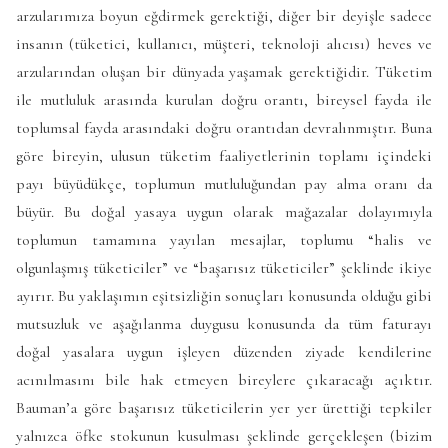
arzularımıza boyun eğdirmek gerektiği, diğer bir deyişle sadece
insanın (tüketici, kullanıcı, müşteri, teknoloji alıcısı) heves ve
arzularından oluşan bir dünyada yaşamak gerektiğidir. Tüketim
ile mutluluk arasında kurulan doğru orantı, bireysel fayda ile
toplumsal fayda arasındaki doğru orantıdan devralınmıştır. Buna
göre bireyin, ulusun tüketim faaliyetlerinin toplamı içindeki
payı büyüdükçe, toplumun mutluluğundan pay alma oranı da
büyür. Bu doğal yasaya uygun olarak mağazalar dolayımıyla
toplumun tamamına yayılan mesajlar, toplumu “halis ve
olgunlaşmış tüketiciler” ve “başarısız tüketiciler” şeklinde ikiye
ayırır. Bu yaklaşımın eşitsizliğin sonuçları konusunda olduğu gibi
mutsuzluk ve aşağılanma duygusu konusunda da tüm faturayı
doğal yasalara uygun işleyen düzenden ziyade kendilerine
acınılmasını bile hak etmeyen bireylere çıkaracağı açıktır.
Bauman’a göre başarısız tüketicilerin yer yer ürettiği tepkiler
yalnızca öfke stokunun kusulması şeklinde gerçekleşen (bizim