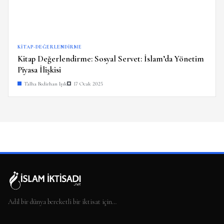
KITAP-DEĞERLENDIRME
Kitap Değerlendirme: Sosyal Servet: İslam’da Yönetim
Piyasa İlişkisi
Talha Bedirhan Işık
17 Ocak 2025
Adil bir dünya bereketli bir iktisat için…