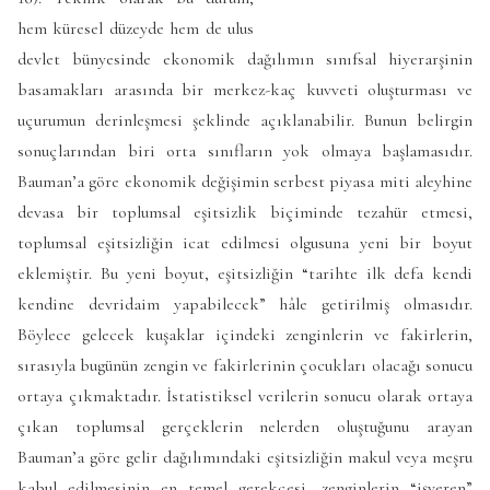
hem küresel düzeyde hem de ulus
devlet bünyesinde ekonomik dağılımın sınıfsal hiyerarşinin
basamakları arasında bir merkez-kaç kuvveti oluşturması ve
uçurumun derinleşmesi şeklinde açıklanabilir. Bunun belirgin
sonuçlarından biri orta sınıfların yok olmaya başlamasıdır.
Bauman’a göre ekonomik değişimin serbest piyasa miti aleyhine
devasa bir toplumsal eşitsizlik biçiminde tezahür etmesi,
toplumsal eşitsizliğin icat edilmesi olgusuna yeni bir boyut
eklemiştir. Bu yeni boyut, eşitsizliğin “tarihte ilk defa kendi
kendine devridaim yapabilecek” hâle getirilmiş olmasıdır.
Böylece gelecek kuşaklar içindeki zenginlerin ve fakirlerin,
sırasıyla bugünün zengin ve fakirlerinin çocukları olacağı sonucu
ortaya çıkmaktadır. İstatistiksel verilerin sonucu olarak ortaya
çıkan toplumsal gerçeklerin nelerden oluştuğunu arayan
Bauman’a göre gelir dağılımındaki eşitsizliğin makul veya meşru
kabul edilmesinin en temel gerekçesi, zenginlerin “işveren”