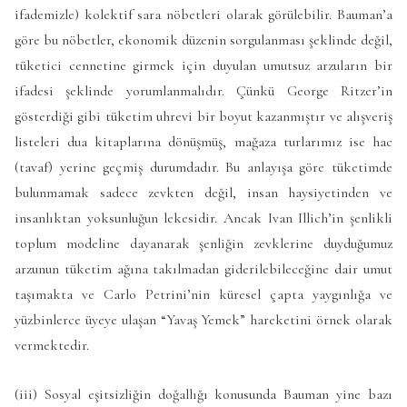
ifademizle) kolektif sara nöbetleri olarak görülebilir. Bauman’a
göre bu nöbetler, ekonomik düzenin sorgulanması şeklinde değil,
tüketici cennetine girmek için duyulan umutsuz arzuların bir
ifadesi şeklinde yorumlanmalıdır. Çünkü George Ritzer’in
gösterdiği gibi tüketim uhrevi bir boyut kazanmıştır ve alışveriş
listeleri dua kitaplarına dönüşmüş, mağaza turlarımız ise hac
(tavaf) yerine geçmiş durumdadır. Bu anlayışa göre tüketimde
bulunmamak sadece zevkten değil, insan haysiyetinden ve
insanlıktan yoksunluğun lekesidir. Ancak Ivan Illich’in şenlikli
toplum modeline dayanarak şenliğin zevklerine duyduğumuz
arzunun tüketim ağına takılmadan giderilebileceğine dair umut
taşımakta ve Carlo Petrini’nin küresel çapta yaygınlığa ve
yüzbinlerce üyeye ulaşan “Yavaş Yemek” hareketini örnek olarak
vermektedir.
(iii) Sosyal eşitsizliğin doğallığı konusunda Bauman yine bazı