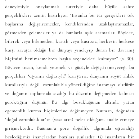
deneyimiyle onaylanmak suretiyle daha büyük sahte
gerçekliklere zemin hazırlıyor. “İnsanlar bu tür gerçekleri tek
başlarına değiştiremezler, kendilerinden uzaklaştıramazlar,
görmezden gelemezler ya da bunlarla aşık atamazlar. Böylece,
bilerek veya bilemeden, kasıtlı veya kasıtsız, herkesin herkese
karşı savaşta olduğu bir dünyayı yineleyip duran bir davranış
biçimini benimsemekten başka seçenekleri kalmıyor” (s. 30).
Böylece insan, kendi yetenek ve gücüyle değiştiremeyeceği bu
gerçekleri “eşyanın doğasıyla” karıştırır, dünyanın soyut ahlak
kurallarıyla değil, zorunlulukla yönetildiğine inanmayı sürdürür
ve doğanın toplumsala sızdığı bu düzenin değişmeden kalması
gerektiğini düşünür. Bu algı bozukluğunun altında yatan
egemenlik kurma biçimlerine değinmeyen Bauman, doğrudan
“doğal zorunluluklar”ın (yasaların) neler olduğunu analiz etmeye
girişmektedir. Bauman’a göre doğallık algımızla eşitsizliği
beslediğimiz inançlardan bazıları şunlardır: (i) insanların bir