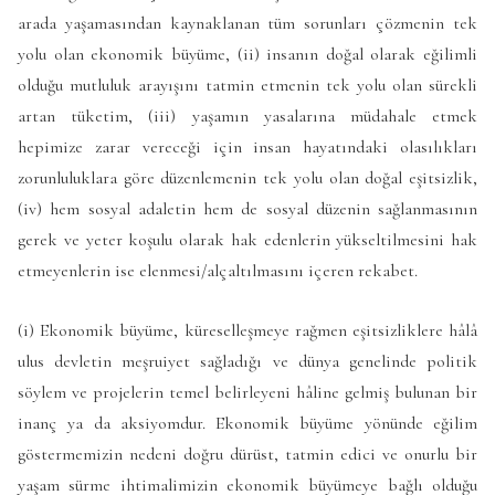
arada yaşamasından kaynaklanan tüm sorunları çözmenin tek
yolu olan ekonomik büyüme, (ii) insanın doğal olarak eğilimli
olduğu mutluluk arayışını tatmin etmenin tek yolu olan sürekli
artan tüketim, (iii) yaşamın yasalarına müdahale etmek
hepimize zarar vereceği için insan hayatındaki olasılıkları
zorunluluklara göre düzenlemenin tek yolu olan doğal eşitsizlik,
(iv) hem sosyal adaletin hem de sosyal düzenin sağlanmasının
gerek ve yeter koşulu olarak hak edenlerin yükseltilmesini hak
etmeyenlerin ise elenmesi/alçaltılmasını içeren rekabet.
(i) Ekonomik büyüme, küreselleşmeye rağmen eşitsizliklere hâlâ
ulus devletin meşruiyet sağladığı ve dünya genelinde politik
söylem ve projelerin temel belirleyeni hâline gelmiş bulunan bir
inanç ya da aksiyomdur. Ekonomik büyüme yönünde eğilim
göstermemizin nedeni doğru dürüst, tatmin edici ve onurlu bir
yaşam sürme ihtimalimizin ekonomik büyümeye bağlı olduğu