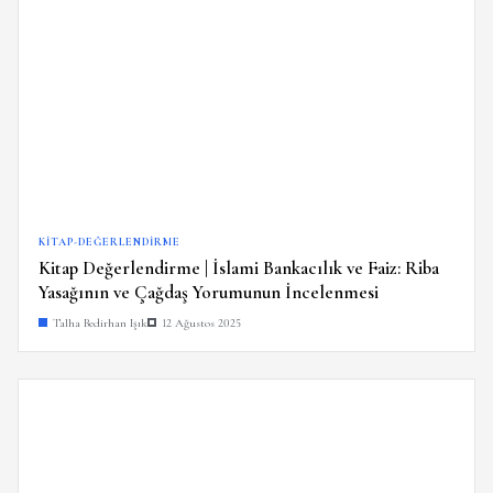
KITAP-DEĞERLENDIRME
Kitap Değerlendirme | İslami Bankacılık ve Faiz: Riba
Yasağının ve Çağdaş Yorumunun İncelenmesi
Talha Bedirhan Işık
12 Ağustos 2025