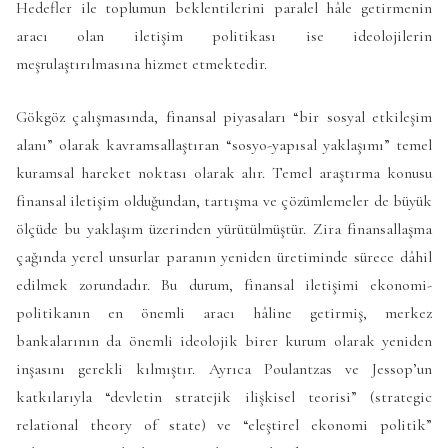
Hedefler ile toplumun beklentilerini paralel hâle getirmenin
aracı olan iletişim politikası ise ideolojilerin
meşrulaştırılmasına hizmet etmektedir.
Gökgöz çalışmasında, finansal piyasaları “bir sosyal etkileşim
alanı” olarak kavramsallaştıran “sosyo-yapısal yaklaşımı” temel
kuramsal hareket noktası olarak alır. Temel araştırma konusu
finansal iletişim olduğundan, tartışma ve çözümlemeler de büyük
ölçüde bu yaklaşım üzerinden yürütülmüştür. Zira finansallaşma
çağında yerel unsurlar paranın yeniden üretiminde sürece dâhil
edilmek zorundadır. Bu durum, finansal iletişimi ekonomi-
politikanın en önemli aracı hâline getirmiş, merkez
bankalarının da önemli ideolojik birer kurum olarak yeniden
inşasını gerekli kılmıştır. Ayrıca Poulantzas ve Jessop’un
katkılarıyla “devletin stratejik ilişkisel teorisi” (strategic
relational theory of state) ve “eleştirel ekonomi politik”