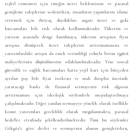
teşkil etmemesi için emeğin ücret beklentisine ve parasal
genişleme taleplerine seslenirken, insanların yaşamlarını idame
ettirmek için ihtiyaç duydukları asgari ücret ve gıda
harcamaları bile risk olarak kodlanmaktadır. Tüketim ve
yatırım arasında denge kurulmaya, tüketim artışının fiyat
artışına dönüşerek ücret taleplerini arttırmamasına ve
yatırımlardaki artışın da emek verimliliği yoluyla birim işgücü
maliyetlerinin düşürülmesine odaklanılmaktadır. Yine sosyal
güvenlik ve sağlık harcamaları hatta yeşil kart için bütçeden
ayrılan pay bile fiyat istikrarı ve mali disiplin üzerinde
yaratacağı baskı ile finansal sermayenin risk algısını
arttırmaması için ideolojik söylemlerle meşrulaştırılmaya
çalışılmaktadır. Diğer yandan sermayeye yönelik olarak özellikle
konut yatırımları gereklilik olarak vurgulanmakta, parasal
hedefler etrafında şekillendirilmektedir. Tüm bu söylemler
Gökgöz’e göre devlet ve sermayenin alanını genişletirken,