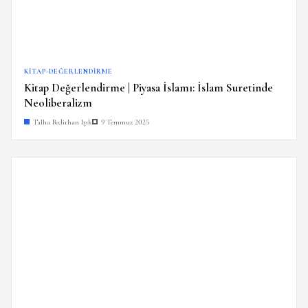
KITAP-DEĞERLENDIRME
Kitap Değerlendirme | Piyasa İslamı: İslam Suretinde
Neoliberalizm
Talha Bedirhan Işık
9 Temmuz 2025