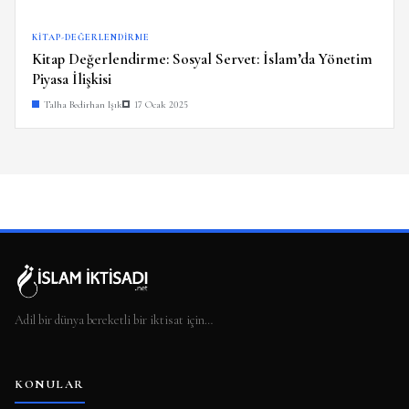
KITAP-DEĞERLENDIRME
Kitap Değerlendirme: Sosyal Servet: İslam’da Yönetim
Piyasa İlişkisi
Talha Bedirhan Işık
17 Ocak 2025
Adil bir dünya bereketli bir iktisat için…
KONULAR