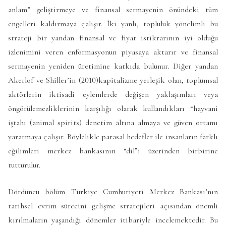
anlam” geliştirmeye ve finansal sermayenin önündeki tüm
engelleri kaldırmaya çalışır. İki yanlı, topluluk yönelimli bu
strateji bir yandan finansal ve fiyat istikrarının iyi olduğu
izlenimini veren enformasyonun piyasaya aktarır ve finansal
sermayenin yeniden üretimine katkıda bulunur. Diğer yandan
Akerlof ve Shiller’in (2010)kapitalizme yerleşik olan, toplumsal
aktörlerin iktisadi eylemlerde değişen yaklaşımları veya
öngörülemezliklerinin karşılığı olarak kullandıkları “hayvani
iştahı (animal spirits) denetim altına almaya ve güven ortamı
yaratmaya çalışır. Böylelikle parasal hedefler ile insanların farklı
eğilimleri merkez bankasının “dil”i üzerinden birbirine
tutturulur.
Dördüncü bölüm Türkiye Cumhuriyeti Merkez Bankası’nın
tarihsel evrim sürecini gelişme stratejileri açısından önemli
kırılmaların yaşandığı dönemler itibariyle incelemektedir. Bu