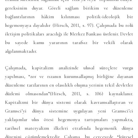
gereksinim duyar. Göreli sağlam birikim ve düzenleme
bağlantılarının hâkim kılınması politik-ideolojik bir
hegemonyaya dayalıdır (Hirsch, 2011, s. 97). Çalışmada bu rolü
iletişim politikaları aracılığı ile Merkez Bankası üstlenir. Devlet
bu sayede kamu yararının tarafsız bir vekili olarak
algılanmaktadır.
Çalışmada, kapitalizm analizinde ulusal süreçlere vurgu
yapılması, “zor ve rızanın kurumsallaşmış birliğine dayanan
düzenleme tarzlarının en olasılıklı oluşma yerinin tekil devletler
düzlemi olmasından”(Hirsch, 2011, s. 106) kaynaklanır.
Kapitalizmi bir dünya sistemi olarak kavramsallaştıran ve
Gramsci’yi dünya sistemine uygulayan yeni Gramsci’ci
yaklaşımlar ulus ötesi hegemonya tartışmaları yapmakta,
tarihsel materyalizm ilkeleri etrafında hegemonik dünya
düzenini çözümlemektedir. Çalışma, bu çerçevede “küresel