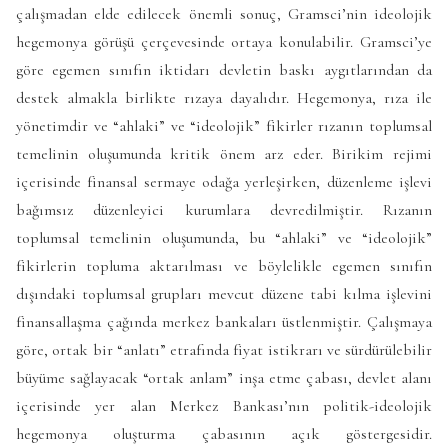
çalışmadan elde edilecek önemli sonuç, Gramsci’nin ideolojik
hegemonya görüşü çerçevesinde ortaya konulabilir. Gramsci’ye
göre egemen sınıfın iktidarı devletin baskı aygıtlarından da
destek almakla birlikte rızaya dayalıdır. Hegemonya, rıza ile
yönetimdir ve “ahlaki” ve “ideolojik” fikirler rızanın toplumsal
temelinin oluşumunda kritik önem arz eder. Birikim rejimi
içerisinde finansal sermaye odağa yerleşirken, düzenleme işlevi
bağımsız düzenleyici kurumlara devredilmiştir. Rızanın
toplumsal temelinin oluşumunda, bu “ahlaki” ve “ideolojik”
fikirlerin topluma aktarılması ve böylelikle egemen sınıfın
dışındaki toplumsal grupları mevcut düzene tabi kılma işlevini
finansallaşma çağında merkez bankaları üstlenmiştir. Çalışmaya
göre, ortak bir “anlatı” etrafında fiyat istikrarı ve sürdürülebilir
büyüme sağlayacak “ortak anlam” inşa etme çabası, devlet alanı
içerisinde yer alan Merkez Bankası’nın politik-ideolojik
hegemonya oluşturma çabasının açık göstergesidir.