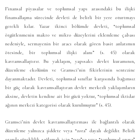
Finansal piyasalar ve toplumsal yapı arasındaki bu ilişki
finansallaşma sürecinde devleti de belirli bir yere oturtmayı
gerekli kılar. Yazar ikinci bölümde devleti, “toplumsal
örgütlenmenin makro ve mikro düzeylerini eklemleme çabası
nedeniyle, sermayenin bir aracı olarak gören basit anlatımın
ötesinde, bir toplumsal ilişki alanı” (s. 45) olarak
kavramsallaştırır. Bu yaklaşım, yapısalcı devlet kuramının,
düzenleme ekolünün ve Gramsci’nin fikirlerinin sentezine
dayanmaktadır. Devleti, toplumsal sınıflar karşısında bağımsız
bir güç olarak kavramsallaştıran devlet merkezli yaklaşımların
aksine, devletin kendine ait bir gücü yoktur, “toplumsal iktidar
ağının merkezi kategorisi olarak kurulmuştur” (s. 45).
Gramsci’nin devlet kavramsallaştırması ile bağlantılı olarak
düzenleme yalnızca şiddete veya “zora” dayalı değildir. Belirli
oranda süreklilik sağlamak için “rıza”ya veya “toplumsal onaya”