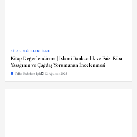
KITAP-DEĞERLENDIRME
Kitap Değerlendirme | İslami Bankacılık ve Faiz: Riba
Yasağının ve Çağdaş Yorumunun İncelenmesi
Talha Bedirhan Işık
12 Ağustos 2025