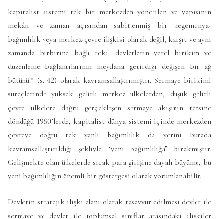
kapitalist sistemi tek bir merkezden yönetilen ve yapısının
mekân ve zaman açısından sabitlenmiş bir hegemonya-
bağımlılık veya merkez-çevre ilişkisi olarak değil, karşıt ve aynı
zamanda birbirine bağlı tekil devletlerin yerel birikim ve
düzenleme bağlantılarının meydana getirdiği değişen bir ağ
bütünü.” (s. 42) olarak kavramsallaştırmıştır. Sermaye birikimi
süreçlerinde yüksek gelirli merkez ülkelerden, düşük gelirli
çevre ülkelere doğru gerçekleşen sermaye akışının tersine
döndüğü 1980’lerde, kapitalist dünya sistemi içinde merkezden
çevreye doğru tek yanlı bağımlılık da yerini burada
kavramsallaştırıldığı şekliyle “yeni bağımlılığa” bırakmıştır.
Gelişmekte olan ülkelerde sıcak para girişine dayalı büyüme, bu
yeni bağımlılığın önemli bir göstergesi olarak yorumlanabilir.
Devletin stratejik ilişki alanı olarak tasavvur edilmesi devlet ile
sermaye ve devlet ile toplumsal sınıflar arasındaki ilişkiler