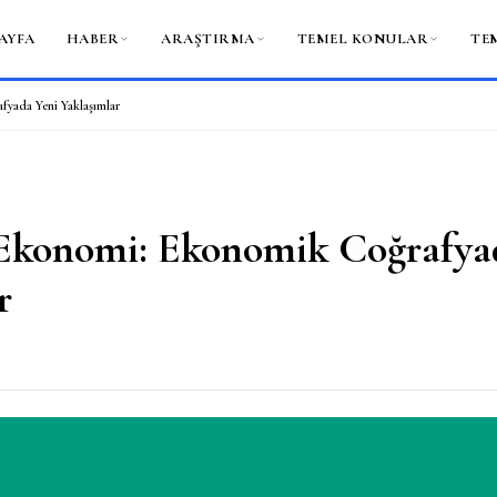
AYFA
HABER
ARAŞTIRMA
TEMEL KONULAR
TE
yada Yeni Yaklaşımlar
Ekonomi: Ekonomik Coğrafya
r