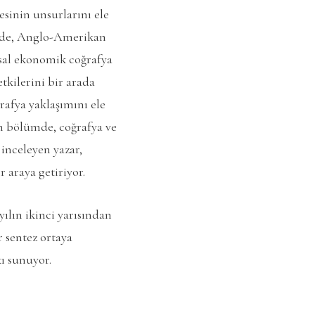
esinin unsurlarını ele
üm’de, Anglo-Amerikan
sal ekonomik coğrafya
tkilerini bir arada
afya yaklaşımını ele
on bölümde, coğrafya ve
 inceleyen yazar,
 araya getiriyor.
yılın ikinci yarısından
r sentez ortaya
kı sunuyor.