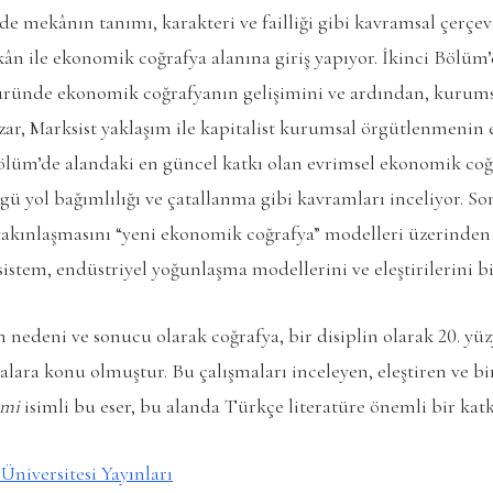
e mekânın tanımı, karakteri ve failliği gibi kavramsal çerçev
ekân ile ekonomik coğrafya alanına giriş yapıyor. İkinci Böl
türünde ekonomik coğrafyanın gelişimini ve ardından, kurum
zar, Marksist yaklaşım ile kapitalist kurumsal örgütlenmenin e
ölüm’de alandaki en güncel katkı olan evrimsel ekonomik coğr
zgü yol bağımlılığı ve çatallanma gibi kavramları inceliyor. S
n yakınlaşmasını “yeni ekonomik coğrafya” modelleri üzerinden
istem, endüstriyel yoğunlaşma modellerini ve eleştirilerini bir
 nedeni ve sonucu olarak coğrafya, bir disiplin olarak 20. yüz
alara konu olmuştur. Bu çalışmaları inceleyen, eleştiren ve bi
omi
isimli bu eser, bu alanda Türkçe literatüre önemli bir kat
 Üniversitesi Yayınları