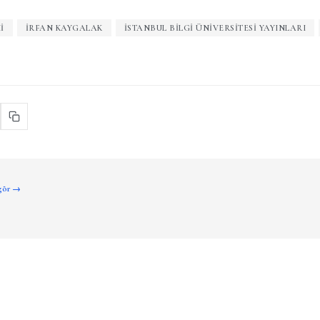
I
İRFAN KAYGALAK
İSTANBUL BILGI ÜNIVERSITESI YAYINLARI
 gör →