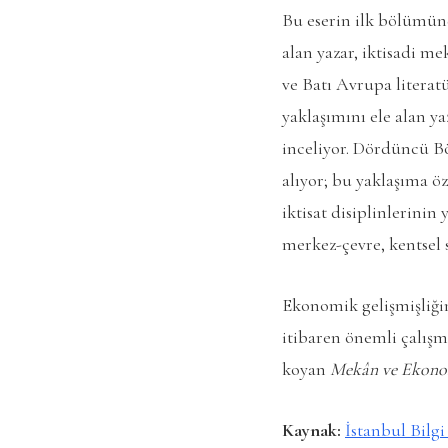
Bu eserin ilk bölümünd
alan yazar, iktisadi m
ve Batı Avrupa litera
yaklaşımını ele alan ya
inceliyor. Dördüncü B
alıyor; bu yaklaşıma ö
iktisat disiplinlerini
merkez-çevre, kentsel s
Ekonomik gelişmişliğin
itibaren önemli çalışm
koyan
Mekân ve Ekon
Kaynak:
İstanbul Bilgi