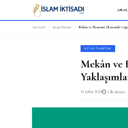
ANAS
Ana Sayfa
/
Kitap-Tanıtım
/
Mekân ve Ekonomi: Ekonomik Coğraf
KITAP-TANITIM
Mekân ve 
Yaklaşımla
14 Şubat 2020
2 dk okuma