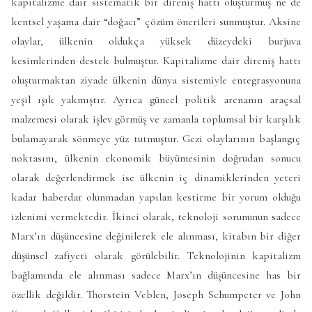
kapitalizme dair sistematik bir direniş hattı oluşturmuş ne de
kentsel yaşama dair “doğacı” çözüm önerileri sunmuştur. Aksine
olaylar, ülkenin oldukça yüksek düzeydeki burjuva
kesimlerinden destek bulmuştur. Kapitalizme dair direniş hattı
oluşturmaktan ziyade ülkenin dünya sistemiyle entegrasyonuna
yeşil ışık yakmıştır. Ayrıca güncel politik arenanın araçsal
malzemesi olarak işlev görmüş ve zamanla toplumsal bir karşılık
bulamayarak sönmeye yüz tutmuştur. Gezi olaylarının başlangıç
noktasını, ülkenin ekonomik büyümesinin doğrudan sonucu
olarak değerlendirmek ise ülkenin iç dinamiklerinden yeteri
kadar haberdar olunmadan yapılan kestirme bir yorum olduğu
izlenimi vermektedir. İkinci olarak, teknoloji sorununun sadece
Marx’ın düşüncesine değinilerek ele alınması, kitabın bir diğer
düşünsel zafiyeti olarak görülebilir. Teknolojinin kapitalizm
bağlamında ele alınması sadece Marx’ın düşüncesine has bir
özellik değildir. Thorstein Veblen, Joseph Schumpeter ve John