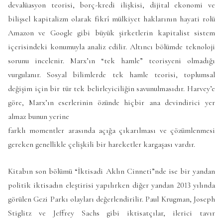
devalüasyon teorisi, borç-kredi ilişkisi, dijital ekonomi ve
bilişsel kapitalizm olarak fikrî mülkiyet haklarının hayati rolü
Amazon ve Google gibi büyük şirketlerin kapitalist sistem
içerisindeki konumuyla analiz edilir. Altıncı bölümde teknoloji
sorunu incelenir. Marx’ın “tek hamle” teorisyeni olmadığı
vurgulanır. Sosyal bilimlerde tek hamle teorisi, toplumsal
değişim için bir tür tek belirleyiciliğin savunulmasıdır. Harvey’e
göre, Marx’ın eserlerinin özünde hiçbir ana devindirici yer
almaz bunun yerine
farklı momentler arasında açığa çıkarılması ve çözümlenmesi
gereken genellikle çelişkili bir hareketler kargaşası vardır.
Kitabın son bölümü “İktisadi Aklın Cinneti”nde ise bir yandan
politik iktisadın eleştirisi yapılırken diğer yandan 2013 yılında
görülen Gezi Parkı olayları değerlendirilir. Paul Krugman, Joseph
Stiglitz ve Jeffrey Sachs gibi iktisatçılar, ilerici tavır