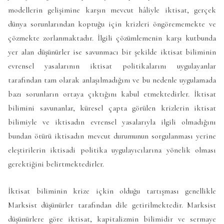
modellerin gelişimine karşın mevcut hâliyle iktisat, gerçek
dünya sorunlarından koptuğu için krizleri öngörememekte ve
çözmekte zorlanmaktadır. İlgili çözümlemenin karşı kutbunda
yer alan düşünürler ise savunmacı bir şekilde iktisat biliminin
evrensel yasalarının iktisat politikalarını uygulayanlar
tarafından tam olarak anlaşılmadığını ve bu nedenle uygulamada
bazı sorunların ortaya çıktığını kabul etmektedirler. İktisat
bilimini savunanlar, küresel çapta görülen krizlerin iktisat
bilimiyle ve iktisadın evrensel yasalarıyla ilgili olmadığını
bundan ötürü iktisadın mevcut durumunun sorgulanması yerine
eleştirilerin iktisadi politika uygulayıcılarına yönelik olması
gerektiğini belirtmektedirler.
İktisat biliminin krize içkin olduğu tartışması genellikle
Marksist düşünürler tarafından dile getirilmektedir. Marksist
düşünürlere göre iktisat, kapitalizmin bilimidir ve sermaye