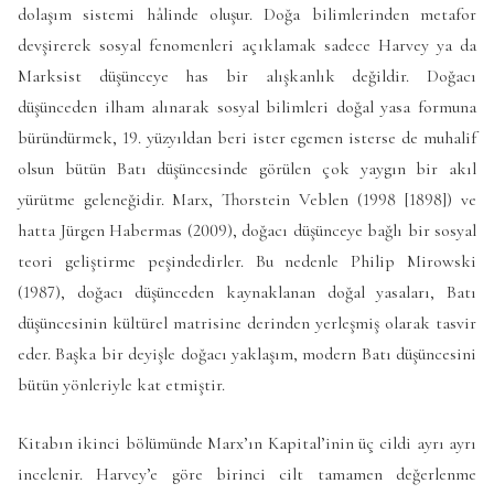
dolaşım sistemi hâlinde oluşur. Doğa bilimlerinden metafor
devşirerek sosyal fenomenleri açıklamak sadece Harvey ya da
Marksist düşünceye has bir alışkanlık değildir. Doğacı
düşünceden ilham alınarak sosyal bilimleri doğal yasa formuna
büründürmek, 19. yüzyıldan beri ister egemen isterse de muhalif
olsun bütün Batı düşüncesinde görülen çok yaygın bir akıl
yürütme geleneğidir. Marx, Thorstein Veblen (1998 [1898]) ve
hatta Jürgen Habermas (2009), doğacı düşünceye bağlı bir sosyal
teori geliştirme peşindedirler. Bu nedenle Philip Mirowski
(1987), doğacı düşünceden kaynaklanan doğal yasaları, Batı
düşüncesinin kültürel matrisine derinden yerleşmiş olarak tasvir
eder. Başka bir deyişle doğacı yaklaşım, modern Batı düşüncesini
bütün yönleriyle kat etmiştir.
Kitabın ikinci bölümünde Marx’ın Kapital’inin üç cildi ayrı ayrı
incelenir. Harvey’e göre birinci cilt tamamen değerlenme