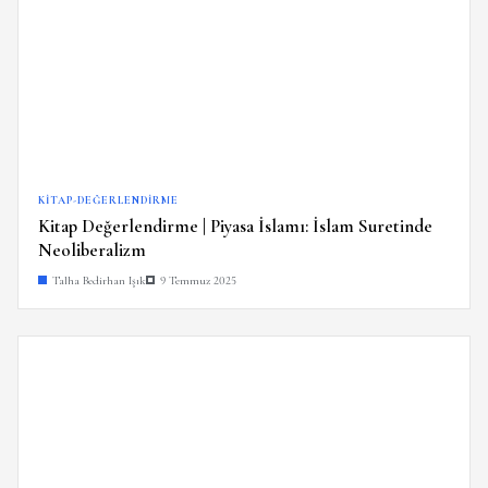
KITAP-DEĞERLENDIRME
Kitap Değerlendirme | Piyasa İslamı: İslam Suretinde
Neoliberalizm
Talha Bedirhan Işık
9 Temmuz 2025