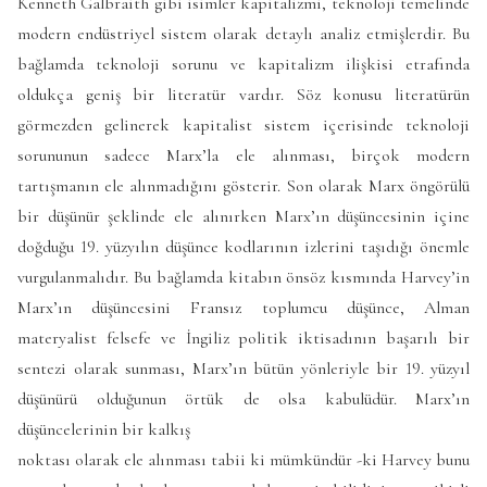
Kenneth Galbraith gibi isimler kapitalizmi, teknoloji temelinde
modern endüstriyel sistem olarak detaylı analiz etmişlerdir. Bu
bağlamda teknoloji sorunu ve kapitalizm ilişkisi etrafında
oldukça geniş bir literatür vardır. Söz konusu literatürün
görmezden gelinerek kapitalist sistem içerisinde teknoloji
sorununun sadece Marx’la ele alınması, birçok modern
tartışmanın ele alınmadığını gösterir. Son olarak Marx öngörülü
bir düşünür şeklinde ele alınırken Marx’ın düşüncesinin içine
doğduğu 19. yüzyılın düşünce kodlarının izlerini taşıdığı önemle
vurgulanmalıdır. Bu bağlamda kitabın önsöz kısmında Harvey’in
Marx’ın düşüncesini Fransız toplumcu düşünce, Alman
materyalist felsefe ve İngiliz politik iktisadının başarılı bir
sentezi olarak sunması, Marx’ın bütün yönleriyle bir 19. yüzyıl
düşünürü olduğunun örtük de olsa kabulüdür. Marx’ın
düşüncelerinin bir kalkış
noktası olarak ele alınması tabii ki mümkündür -ki Harvey bunu