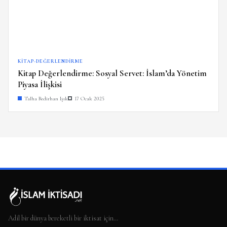
KITAP-DEĞERLENDIRME
Kitap Değerlendirme: Sosyal Servet: İslam’da Yönetim
Piyasa İlişkisi
Talha Bedirhan Işık
17 Ocak 2025
Adil bir dünya bereketli bir iktisat için…