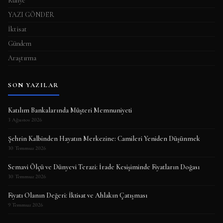
Künye
YAZI GÖNDER
İktisat
Gündem
Araştırma
SON YAZILAR
Katılım Bankalarında Müşteri Memnuniyeti
3 Ağustos 2026
Şehrin Kalbinden Hayatın Merkezine: Camileri Yeniden Düşünmek
30 Temmuz 2026
Semavi Ölçü ve Dünyevi Terazi: İrade Kesişiminde Fiyatların Doğası
30 Temmuz 2026
Fiyatı Olanın Değeri: İktisat ve Ahlakın Çatışması
9 Temmuz 2026