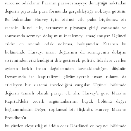
sürecine odaklanır. Paranın para-sermayeye dönüştüğü noktadan
değerin piyasada para formunda gerçekleştiği noktaya götürür.
Bu bakımdan Harvey için birinci cilt paha biçilemez bir
eserdir. İkinci cilt, sermayenin piyasaya girişi esnasında ve
sonrasında sermaye dolaşımını incelemeyi amaçlamıştır. Üçüncü
cildin en önemli odak noktası, bölüşümdür. Kitabın bu
bölümünde Harvey, insan doğasının da sermayenin dolaşım
sisteminden etkilendiğini dile getirerek politik liderlere verilen
oyların farklı insan doğalarından kaynaklandığını düşünür.
Devamında ise kapitalizmi çözümleyerek insan ruhunu da
etkileyen bir sistemi incelediğini vurgular. Üçüncü bölümde
değerin temsili olarak parayı ele alır. Harvey’e göre Marx’ın
Kapital’deki teorik argümanlarının büyük bölümü değer
bağlamındadır. Değer, toplumsal bir ilişkidir. Harvey, Marx’ın
Proudhon’u
bu yüzden eleştirdiğini iddia eder. Dördüncü ve beşinci bölümde