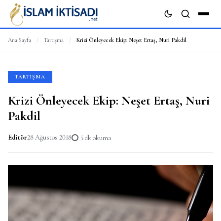
Ana Sayfa
/
Tartışma
/
Krizi Önleyecek Ekip: Neşet Ertaş, Nuri Pakdil
ARA
TARTIŞMA
Krizi Önleyecek Ekip: Neşet Ertaş, Nuri
Pakdil
Editör
28 Ağustos 2018
5 dk okuma