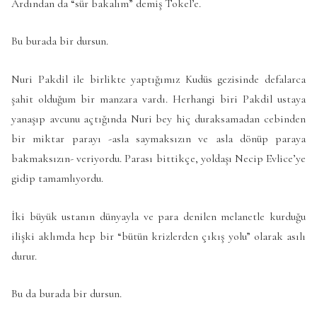
Ardından da “sür bakalım” demiş Tokel’e.
Bu burada bir dursun.
Nuri Pakdil ile birlikte yaptığımız Kudüs gezisinde defalarca
şahit olduğum bir manzara vardı. Herhangi biri Pakdil ustaya
yanaşıp avcunu açtığında Nuri bey hiç duraksamadan cebinden
bir miktar parayı -asla saymaksızın ve asla dönüp paraya
bakmaksızın- veriyordu. Parası bittikçe, yoldaşı Necip Evlice’ye
gidip tamamlıyordu.
İki büyük ustanın dünyayla ve para denilen melanetle kurduğu
ilişki aklımda hep bir “bütün krizlerden çıkış yolu” olarak asılı
durur.
Bu da burada bir dursun.