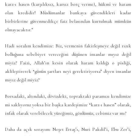
karz-ı hasen (karşılıksız, karsız borç verme), hükmî ve haram
olan kredidir! Müslümanlar bankaya güvendikleri kadar
birbirlerine güvenmedikçe faiz belasından kurtulmak mümkün
olmayacaktır.”
Hadi soralım kendimize: Biz, vermenin fakirleşmeye değil rızık
bolluğuna sebebiyet vereceğini düşünen insanlar mıyız değil
miyiz? Faizi, Allah’ın kesin olarak haram kıldığı o pisliği,
aklileştirerek “günün şartları neyi gerektiriyorsa” diyen insanlar
mıyız değil miyiz?
Borsadaki, altındaki, dövizdeki, topraktaki paramızı kendimize
mi saklıyoruz yoksa bir başka kardeşimize “karz-ı hasen” olarak,
infak olarak verebilecek yüreğimiz, gönlümüz, cebimiz var mı?
Daha da açık sorayım: Neşet Ertaş’ı, Nuri Pakdil’i, Ebu Zer’i,