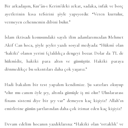
Bir arkadaşım, Kur’ân-ı Kerim’deki zekat, sadaka, infak ve borç
ayetlerinin kısa tefsirini şöyle yapıyordu: “Veren kurtulur,
vermeyen cehennemin dibini bulur.”
İslam iktisadı konusundaki sayılı ilim adamlarımızdan Mehmet
Akif Can hoca, şöyle şeyler yazdı sosyal medyada: “Hükmî olan
‘hakiki’ olanın yerini (ç)aldıkça dengeyi bozar. Dolar da TL de
hükmîdir, hakiki para altın ve gümüştür. Hakiki paraya
dönmedikçe bu sıkıntıları daha çok yaşarız.”
Hadi bakalım bir test yapalım kendimize. Şu satırları okuyup
“olur mu canım öyle şey, altınla gümüşle iş mi olur? Uluslararası
finans sistemi diye bir şey var” demeyen kaç kişiyiz? Allah’ın
emirlerine günün şartlarından daha çok itimat eden kaç kişiyiz?
Devam edelim hocanın yazdıklarına: “Hakiki olan ‘ortaklık’ ve