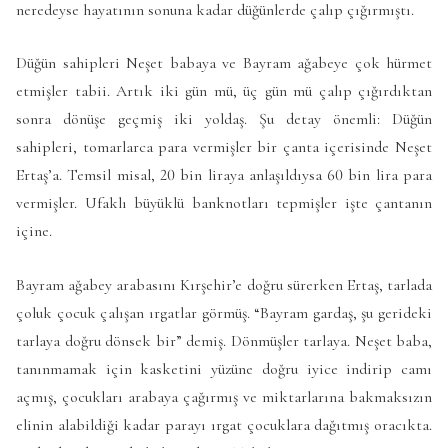
neredeyse hayatının sonuna kadar düğünlerde çalıp çığırmıştı.
Düğün sahipleri Neşet babaya ve Bayram ağabeye çok hürmet
etmişler tabii. Artık iki gün mü, üç gün mü çalıp çığırdıktan
sonra dönüşe geçmiş iki yoldaş. Şu detay önemli: Düğün
sahipleri, tomarlarca para vermişler bir çanta içerisinde Neşet
Ertaş’a. Temsil misal, 20 bin liraya anlaşıldıysa 60 bin lira para
vermişler. Ufaklı büyüklü banknotları tepmişler işte çantanın
içine.
Bayram ağabey arabasını Kırşehir’e doğru sürerken Ertaş, tarlada
çoluk çocuk çalışan ırgatlar görmüş. “Bayram gardaş, şu gerideki
tarlaya doğru dönsek bir” demiş. Dönmüşler tarlaya. Neşet baba,
tanınmamak için kasketini yüzüne doğru iyice indirip camı
açmış, çocukları arabaya çağırmış ve miktarlarına bakmaksızın
elinin alabildiği kadar parayı ırgat çocuklara dağıtmış oracıkta.