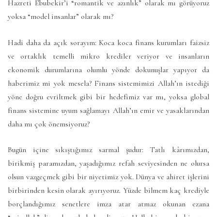
Hazreti Ebubekir’i “romantik ve azınlık” olarak mı görüyoruz
yoksa “model insanlar” olarak mı?
Hadi daha da açık sorayım: Koca koca finans kurumları faizsiz
ve ortaklık temelli mikro krediler veriyor ve insanların
ekonomik durumlarına olumlu yönde dokunuşlar yapıyor da
haberimiz mi yok mesela? Finans sistemimizi Allah’ın istediği
yöne doğru evriltmek gibi bir hedefimiz var mı, yoksa global
finans sistemine uyum sağlamayı Allah’ın emir ve yasaklarından
daha mı çok önemsiyoruz?
Bugün içine sıkıştığımız sarmal şudur: Tatlı kârımızdan,
birikmiş paramızdan, yaşadığımız refah seviyesinden ne olursa
olsun vazgeçmek gibi bir niyetimiz yok. Dünya ve ahiret işlerini
birbirinden kesin olarak ayırıyoruz. Yüzde bilmem kaç krediyle
borçlandığımız senetlere imza atar atmaz okunan ezana