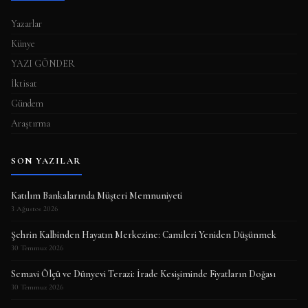
Yazarlar
Künye
YAZI GÖNDER
İktisat
Gündem
Araştırma
SON YAZILAR
Katılım Bankalarında Müşteri Memnuniyeti
3 Ağustos 2026
Şehrin Kalbinden Hayatın Merkezine: Camileri Yeniden Düşünmek
30 Temmuz 2026
Semavi Ölçü ve Dünyevi Terazi: İrade Kesişiminde Fiyatların Doğası
30 Temmuz 2026