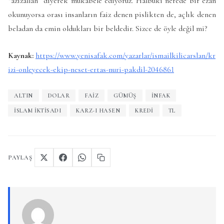
“azizallah” diyerek mukabele ediyoruz. Halbuki nerede bir ezan
okunuyorsa orası insanların faiz denen pislikten de, açlık denen
beladan da emin oldukları bir beldedir. Sizce de öyle değil mi?
Kaynak:
https://www.yenisafak.com/yazarlar/ismailkilicarslan/kr
izi-onleyecek-ekip-neset-ertas-nuri-pakdil-2046861
ALTIN
DOLAR
FAIZ
GÜMÜŞ
INFAK
ISLAM IKTISADI
KARZ-I HASEN
KREDI
TL
PAYLAŞ