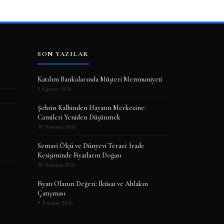
SON YAZILAR
Katılım Bankalarında Müşteri Memnuniyeti
3 Ağustos 2026
Şehrin Kalbinden Hayatın Merkezine:
Camileri Yeniden Düşünmek
30 Temmuz 2026
Semavi Ölçü ve Dünyevi Terazi: İrade
Kesişiminde Fiyatların Doğası
30 Temmuz 2026
Fiyatı Olanın Değeri: İktisat ve Ahlakın
Çatışması
9 Temmuz 2026