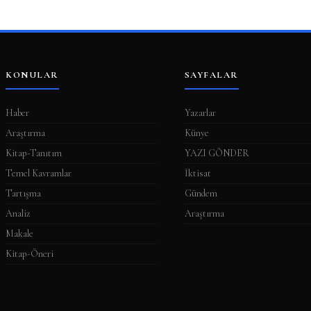
KONULAR
SAYFALAR
Haber
Yazarlar
Araştırma
Künye
Kitap-Tanıtım
YAZI GÖNDER
Temel Kavramlar
İktisat
Tartışma
Gündem
Analiz
Araştırma
Makale
Kitap-Öneri