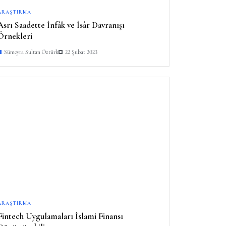
ARAŞTIRMA
Asrı Saadette İnfâk ve İsâr Davranışı
Örnekleri
Sümeyra Sultan Öztürk
22 Şubat 2023
ARAŞTIRMA
Fintech Uygulamaları İslami Finansı