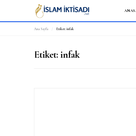
ANAS
Ana Sayfa
/
Etiket:
infak
Etiket:
infak