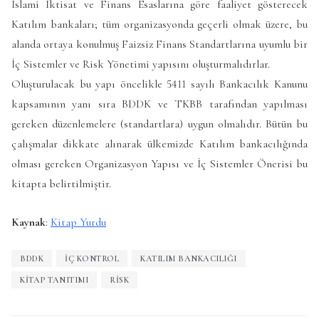
İslami İktisat ve Finans Esaslarına göre faaliyet gösterecek
Katılım bankaları; tüm organizasyonda geçerli olmak üzere, bu
alanda ortaya konulmuş Faizsiz Finans Standartlarına uyumlu bir
İç Sistemler ve Risk Yönetimi yapısını oluşturmalıdırlar.
Oluşturulacak bu yapı öncelikle 5411 sayılı Bankacılık Kanunu
kapsamının yanı sıra BDDK ve TKBB tarafından yapılması
gereken düzenlemelere (standartlara) uygun olmalıdır. Bütün bu
çalışmalar dikkate alınarak ülkemizde Katılım bankacılığında
olması gereken Organizasyon Yapısı ve İç Sistemler Önerisi bu
kitapta belirtilmiştir.
Kaynak
:
Kitap Yurdu
BDDK
IÇ KONTROL
KATILIM BANKACILIĞI
KITAP TANITIMI
RISK