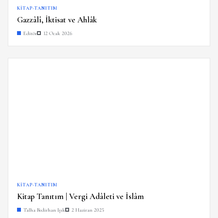
KITAP-TANITIM
Gazzâlî, İktisat ve Ahlâk
Editör
12 Ocak 2026
KITAP-TANITIM
Kitap Tanıtım | Vergi Adâleti ve İslâm
Talha Bedirhan Işık
2 Haziran 2025