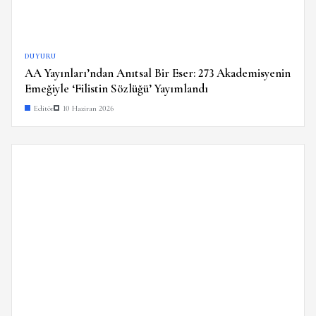
DUYURU
AA Yayınları’ndan Anıtsal Bir Eser: 273 Akademisyenin
Emeğiyle ‘Filistin Sözlüğü’ Yayımlandı
Editör
10 Haziran 2026