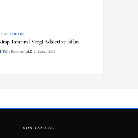
KITAP-TANITIM
Kitap Tanıtım | Vergi Adâleti ve İslâm
Talha Bedirhan Işık
2 Haziran 2025
SON YAZILAR