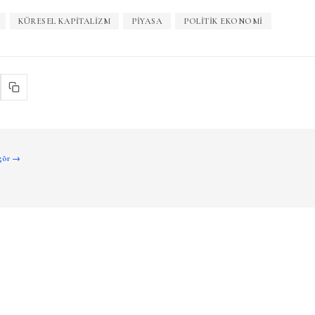
KÜRESEL KAPITALIZM
PIYASA
POLITIK EKONOMI
 gör →