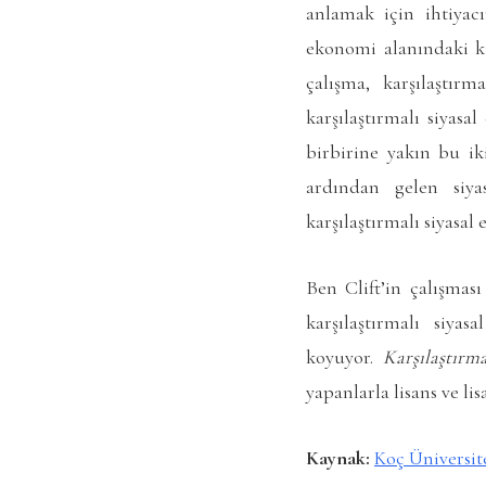
anlamak için ihtiyacı
ekonomi alanındaki ki
çalışma, karşılaştırm
karşılaştırmalı siyasa
birbirine yakın bu iki
ardından gelen siya
karşılaştırmalı siyasa
Ben Clift’in çalışmas
karşılaştırmalı siy
koyuyor.
Karşılaştırm
yapanlarla lisans ve lis
Kaynak:
Koç Üniversite