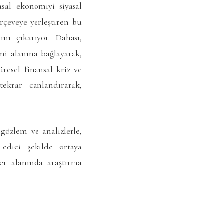
asal ekonomiyi siyasal
rçeveye yerleştiren bu
ını çıkarıyor. Dahası,
omi alanına bağlayarak,
üresel finansal kriz ve
ekrar canlandırarak,
gözlem ve analizlerle,
edici şekilde ortaya
ler alanında araştırma