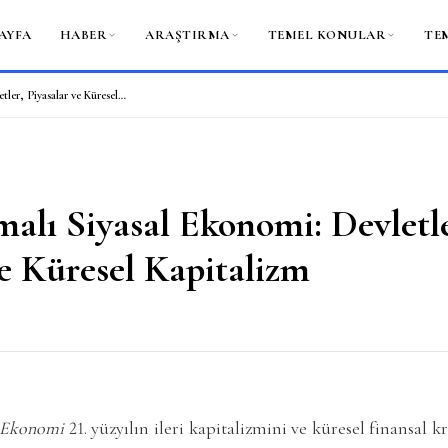
AYFA
HABER
ARAŞTIRMA
TEMEL KONULAR
TE
Karşılaştırmalı Siyasal Ekonomi: Devletler, Piyasalar ve Küresel Kapitalizm
malı Siyasal Ekonomi: Devletle
ve Küresel Kapitalizm
l Ekonomi
21. yüzyılın ileri kapitalizmini ve küresel finansal 