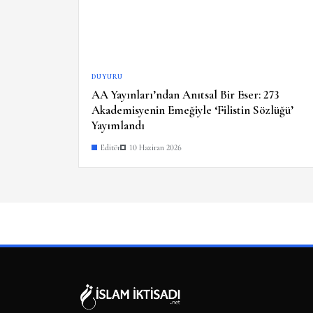
DUYURU
AA Yayınları’ndan Anıtsal Bir Eser: 273
Akademisyenin Emeğiyle ‘Filistin Sözlüğü’
Yayımlandı
Editör
10 Haziran 2026