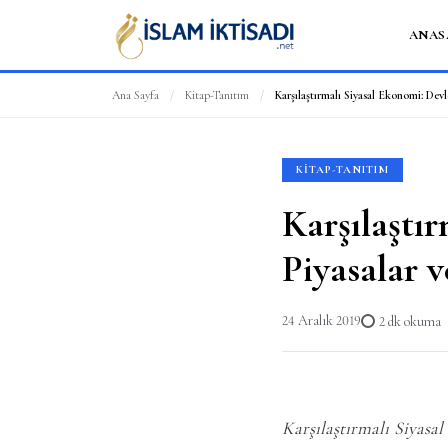
ANAS
Ana Sayfa
/
Kitap-Tanıtım
/
KITAP-TANITIM
Karşılaştır
Piyasalar 
24 Aralık 2019
2 dk okuma
Karşılaştırmalı Siyasa