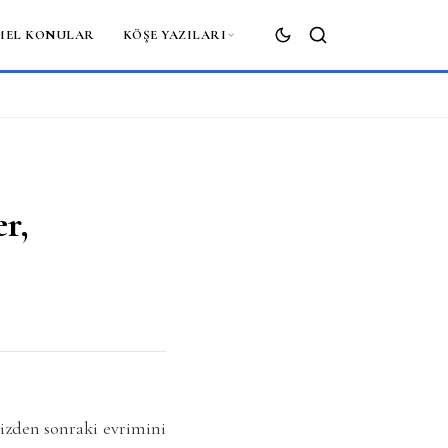
MEL KONULAR
KÖŞE YAZILARI
ARA
r,
krizden sonraki evrimini