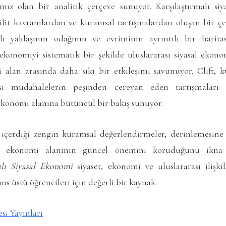
mız olan bir analitik çerçeve sunuyor. Karşılaştırmalı siy
lit kavramlardan ve kuramsal tartışmalardan oluşan bir çe
alı yaklaşmın odağının ve evriminin ayrıntılı bir haritas
l ekonomiyi sistematik bir şekilde uluslararası siyasal ekon
 alan arasında daha sıkı bir etkileşimi savunuyor. Clift, k
si müdahalelerin peşinden cereyan eden tartışmaları t
l ekonomi alanına bütüncül bir bakış sunuyor.
ı içerdiği zengin kuramsal değerlendirmeler, derinlemesine 
asal ekonomi alanının güncel önemini koruduğunu ikna 
alı Siyasal Ekonomi
siyaset, ekonomi ve uluslararası ilişki
ans üstü öğrencileri için değerli bir kaynak.
si Yayınları