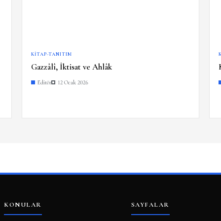
KITAP-TANITIM
Gazzâlî, İktisat ve Ahlâk
Editör
12 Ocak 2026
KONULAR
SAYFALAR