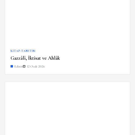
KITAP-TANITIM
Gazzâlî, İktisat ve Ahlâk
Editör
12 Ocak 2026