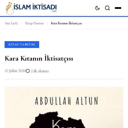
Ana Sayfa
/
Kitap-Tanıtım
/
Kara Kıtanın İktisatçısı
ARA
KITAP-TANITIM
Kara Kıtanın İktisatçısı
12 Şubat 2020
2 dk okuma