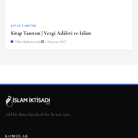
KITAP-TANITIM
Kitap Tanıtım | Vergi Adâleti ve İslâm
Talha Bedirhan Işık
2 Haziran 2025
Adil bir dünya bereketli bir iktisat için…
KONULAR