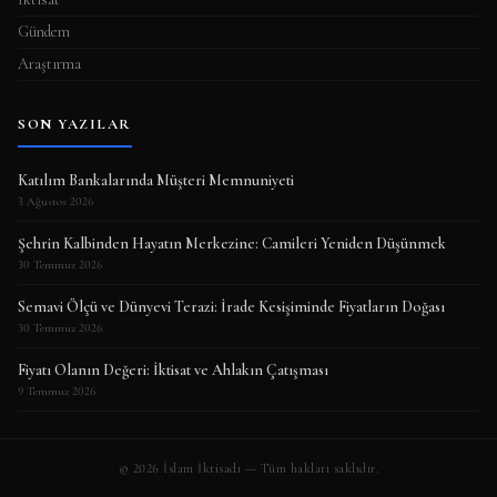
Gündem
Araştırma
SON YAZILAR
Katılım Bankalarında Müşteri Memnuniyeti
3 Ağustos 2026
Şehrin Kalbinden Hayatın Merkezine: Camileri Yeniden Düşünmek
30 Temmuz 2026
Semavi Ölçü ve Dünyevi Terazi: İrade Kesişiminde Fiyatların Doğası
30 Temmuz 2026
Fiyatı Olanın Değeri: İktisat ve Ahlakın Çatışması
9 Temmuz 2026
© 2026 İslam İktisadı — Tüm hakları saklıdır.