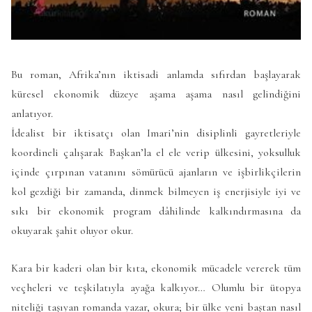
Bu roman, Afrika’nın iktisadi anlamda sıfırdan başlayarak
küresel ekonomik düzeye aşama aşama nasıl gelindiğini
anlatıyor.
İdealist bir iktisatçı olan Imari’nin disiplinli gayretleriyle
koordineli çalışarak Başkan’la el ele verip ülkesini, yoksulluk
içinde çırpınan vatanını sömürücü ajanların ve işbirlikçilerin
kol gezdiği bir zamanda, dinmek bilmeyen iş enerjisiyle iyi ve
sıkı bir ekonomik program dâhilinde kalkındırmasına da
okuyarak şahit oluyor okur.
Kara bir kaderi olan bir kıta, ekonomik mücadele vererek tüm
veçheleri ve teşkilatıyla ayağa kalkıyor… Olumlu bir ütopya
niteliği taşıyan romanda yazar, okura; bir ülke yeni baştan nasıl