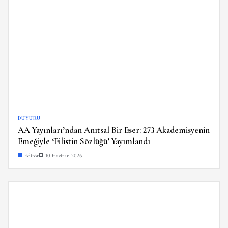
DUYURU
AA Yayınları’ndan Anıtsal Bir Eser: 273 Akademisyenin
Emeğiyle ‘Filistin Sözlüğü’ Yayımlandı
Editör
10 Haziran 2026