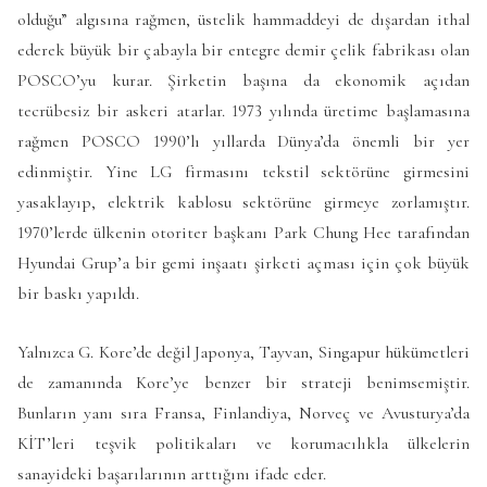
olduğu” algısına rağmen, üstelik hammaddeyi de dışardan ithal
ederek büyük bir çabayla bir entegre demir çelik fabrikası olan
POSCO’yu kurar. Şirketin başına da ekonomik açıdan
tecrübesiz bir askeri atarlar. 1973 yılında üretime başlamasına
rağmen POSCO 1990’lı yıllarda Dünya’da önemli bir yer
edinmiştir. Yine LG firmasını tekstil sektörüne girmesini
yasaklayıp, elektrik kablosu sektörüne girmeye zorlamıştır.
1970’lerde ülkenin otoriter başkanı Park Chung Hee tarafından
Hyundai Grup’a bir gemi inşaatı şirketi açması için çok büyük
bir baskı yapıldı.
Yalnızca G. Kore’de değil Japonya, Tayvan, Singapur hükümetleri
de zamanında Kore’ye benzer bir strateji benimsemiştir.
Bunların yanı sıra Fransa, Finlandiya, Norveç ve Avusturya’da
KİT’leri teşvik politikaları ve korumacılıkla ülkelerin
sanayideki başarılarının arttığını ifade eder.