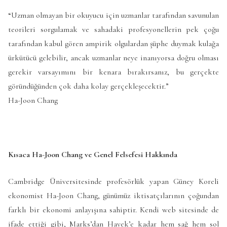
“Uzman olmayan bir okuyucu için uzmanlar tarafından savunulan
teorileri sorgulamak ve sahadaki profesyonellerin pek çoğu
tarafından kabul gören ampirik olgulardan şüphe duymak kulağa
ürkütücü gelebilir, ancak uzmanlar neye inanıyorsa doğru olması
gerekir varsayımını bir kenara bırakırsanız, bu gerçekte
göründüğünden çok daha kolay gerçekleşecektir.”
Ha-Joon Chang
Kısaca Ha-Joon Chang ve Genel Felsefesi Hakkında
Cambridge Üniversitesinde profesörlük yapan Güney Koreli
ekonomist Ha-Joon Chang, günümüz iktisatçılarının çoğundan
farklı bir ekonomi anlayışına sahiptir. Kendi web sitesinde de
ifade ettiği gibi, Marks’dan Hayek’e kadar hem sağ hem sol