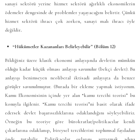
sanayi sektörü yerine hizmet sektörü ağırlıklı ekonomilerin
ödemeler dengesinde de problemler yaşayacağını belirtir. Çünkü
hizmet sektörü ihracı çok zorken, sanayi malı ihracı öyle
değildir
.
“Hükümetler Kazananları Belirleyebilir” (Bölüm 12)
Bildiğiniz üzere klasik ekonomi anlayışında devletin mümkün
olduğu kadar küçük olması anlayışı savunulur (bekçi devlet). Bu
anlayışı benimseyen neoliberal iktisadi anlayışta da benzer
görüşler savunulmuştur. (Burada bir ekleme yapmak istiyorum.
Kamu Ekonomisinin içinde yer alan “kamu tercihi teorisi” bu
konuyla ilgilenir. “Kamu tercihi teorisi”ni basit olarak ifade
edersek devlet başarısızlıklarına odaklandığını söyleyebiliriz.
Örneğin bu teoriye göre bürokratlar/politikacılar kendi
çıkarlarına odaklanıp, bireysel tercihlerini toplumsal faydadan
önde tutabilir. Politikacılar oylarını arttırmak adına