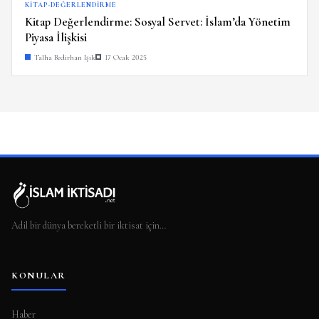
KITAP-DEĞERLENDIRME
Kitap Değerlendirme: Sosyal Servet: İslam’da Yönetim
Piyasa İlişkisi
Talha Bedirhan Işık
17 Ocak 2025
Adil bir dünya bereketli bir iktisat için…
KONULAR
Haber