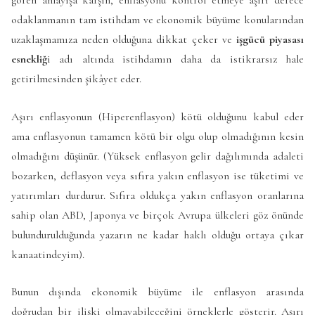
odaklanmanın tam istihdam ve ekonomik büyüme konularından
uzaklaşmamıza neden olduğuna dikkat çeker ve
işgücü piyasası
esnekliğ
i adı altında istihdamın daha da istikrarsız hale
getirilmesinden şikâyet eder.
Aşırı enflasyonun (Hiperenflasyon) kötü olduğunu kabul eder
ama enflasyonun tamamen kötü bir olgu olup olmadığının kesin
olmadığını düşünür. (Yüksek enflasyon gelir dağılımında adaleti
bozarken, deflasyon veya sıfıra yakın enflasyon ise tüketimi ve
yatırımları durdurur. Sıfıra oldukça yakın enflasyon oranlarına
sahip olan ABD, Japonya ve birçok Avrupa ülkeleri göz önünde
bulundurulduğunda yazarın ne kadar haklı olduğu ortaya çıkar
kanaatindeyim).
Bunun dışında ekonomik büyüme ile enflasyon arasında
doğrudan bir ilişki olmayabileceğini örneklerle gösterir. Aşırı