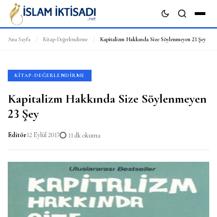
Ana Sayfa
/
Kitap-Değerlendirme
/
Kapitalizm Hakkında Size Söylenmeyen 23 Şey
ARA
KITAP-DEĞERLENDIRME
Kapitalizm Hakkında Size Söylenmeyen
23 Şey
Editör
12 Eylül 2017
11 dk okuma