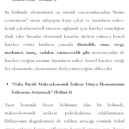
Bu bölümde ekonominin en önemli varsayımlarından “homo
economicus” insan anlayışına karşı çıkar ve insanların sadece
kendi çıkarlarını/self interest sağlamak için hareket etmediğini
ifade eder. İnsanlar ekonomik kararlar alırken yalnızca bencil
hareket etmez bunların yanında
dürüstlük, onur, sevgi,
merhamet, inanç, sadakat, vatanseverlik gibi
motivasyonlar ile
hareket ettiğini savunur. İnsanların sadece bencil hareket ettiği
bir ekonomide, ekonominin ilerleyemeyeceğini iddia eder.
“
Daha Büyük Makroekonomik İstikrar Dünya Ekonomisinin
İstikrarını Arttırmadı” (Bölüm 6)
Yazar benimde favori bölümüm olan bu bölümde,
makroekonomik istikrar politikalarına odaklanmıştır.
Enflasyonun dizginlenmesi ile refahın artacağı yönünde kabul
gören anlayışa karşın, enflasyonu kontrol etmeye aşırı derece