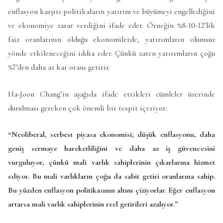
enflasyon karşıtı politikaların yatırım ve büyümeyi engellediğini
ve ekonomiye zarar verdiğini ifade eder. Örneğin %8-10-12’lik
faiz oranlarının olduğu ekonomilerde, yatırımların olumsuz
yönde etkileneceğini iddia eder. Çünkü zaten yatırımların çoğu
%7’den daha az kar oranı getirir.
Ha-Joon Chang’in aşağıda ifade ettikleri cümleler üzerinde
durulması gereken çok önemli bir tespit içeriyor:
“Neoliberal, serbest piyasa ekonomisi; düşük enflasyonu, daha
geniş sermaye hareketliliğini ve daha az iş güvencesini
vurguluyor, çünkü mali varlık sahiplerinin çıkarlarına hizmet
ediyor. Bu mali varlıkların çoğu da sabit getiri oranlarına sahip.
Bu yüzden enflasyon politikasının altını çiziyorlar. Eğer enflasyon
artarsa mali varlık sahiplerinin reel getirileri azalıyor.”