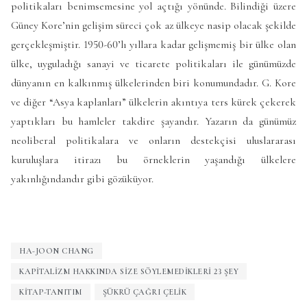
politikaları benimsemesine yol açtığı yönünde. Bilindiği üzere
Güney Kore’nin gelişim süreci çok az ülkeye nasip olacak şekilde
gerçekleşmiştir. 1950-60’lı yıllara kadar gelişmemiş bir ülke olan
ülke, uyguladığı sanayi ve ticarete politikaları ile günümüzde
dünyanın en kalkınmış ülkelerinden biri konumundadır. G. Kore
ve diğer “Asya kaplanları” ülkelerin akıntıya ters kürek çekerek
yaptıkları bu hamleler takdire şayandır. Yazarın da günümüz
neoliberal politikalara ve onların destekçisi uluslararası
kuruluşlara itirazı bu örneklerin yaşandığı ülkelere
yakınlığındandır gibi gözüküyor.
HA-JOON CHANG
KAPITALIZM HAKKINDA SIZE SÖYLEMEDIKLERI 23 ŞEY
KITAP-TANITIM
ŞÜKRÜ ÇAĞRI ÇELIK