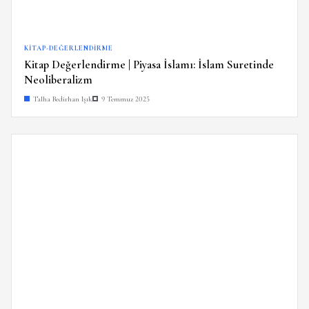
KITAP-DEĞERLENDIRME
Kitap Değerlendirme | Piyasa İslamı: İslam Suretinde
Neoliberalizm
Talha Bedirhan Işık
9 Temmuz 2025