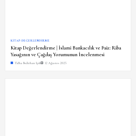
KITAP-DEĞERLENDIRME
Kitap Değerlendirme | İslami Bankacılık ve Faiz: Riba
Yasağının ve Çağdaş Yorumunun İncelenmesi
Talha Bedirhan Işık
12 Ağustos 2025