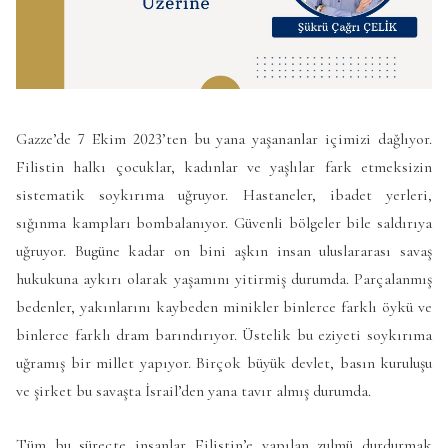
Gazze’de 7 Ekim 2023’ten bu yana yaşananlar içimizi dağlıyor.
Filistin halkı çocuklar, kadınlar ve yaşlılar fark etmeksizin
sistematik soykırıma uğruyor. Hastaneler, ibadet yerleri,
sığınma kampları bombalanıyor. Güvenli bölgeler bile saldırıya
uğruyor. Bugüne kadar on bini aşkın insan uluslararası savaş
hukukuna aykırı olarak yaşamını yitirmiş durumda. Parçalanmış
bedenler, yakınlarını kaybeden minikler binlerce farklı öykü ve
binlerce farklı dram barındırıyor. Üstelik bu eziyeti soykırıma
uğramış bir millet yapıyor. Birçok büyük devlet, basın kuruluşu
ve şirket bu savaşta İsrail’den yana tavır almış durumda.
Tüm bu süreçte insanlar Filistin’e yapılan zulmü durdurmak