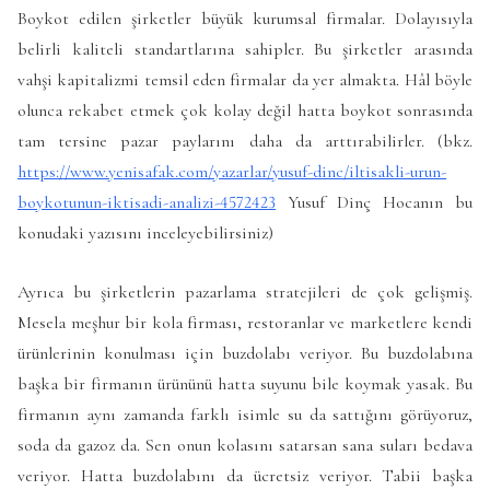
Boykot edilen şirketler büyük kurumsal firmalar. Dolayısıyla
belirli kaliteli standartlarına sahipler. Bu şirketler arasında
vahşi kapitalizmi temsil eden firmalar da yer almakta. Hâl böyle
olunca rekabet etmek çok kolay değil hatta boykot sonrasında
tam tersine pazar paylarını daha da arttırabilirler. (bkz.
https://www.yenisafak.com/yazarlar/yusuf-dinc/iltisakli-urun-
boykotunun-iktisadi-analizi-4572423
Yusuf Dinç Hocanın bu
konudaki yazısını inceleyebilirsiniz)
Ayrıca bu şirketlerin pazarlama stratejileri de çok gelişmiş.
Mesela meşhur bir kola firması, restoranlar ve marketlere kendi
ürünlerinin konulması için buzdolabı veriyor. Bu buzdolabına
başka bir firmanın ürününü hatta suyunu bile koymak yasak. Bu
firmanın aynı zamanda farklı isimle su da sattığını görüyoruz,
soda da gazoz da. Sen onun kolasını satarsan sana suları bedava
veriyor. Hatta buzdolabını da ücretsiz veriyor. Tabii başka