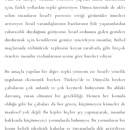
için, farklı yollardan tepki gösteriyor. Dünya üzerinde de akl-ı
selim insanların İsrail’i protesto ettiği görüntüler ümitleri
arttırıyor. İsrail vatandaşlarının bazılarının bile yaşananlardan
rahatsızlık duyduğunu görüyoruz. İsrail ordusuna giden gemileri
durdurmak için kendilerini gemiye zincirleyen insanlar, futbol
maçlarında tribünlerde tepkisini koyan taraftarla gibi birçok
örnekte insanlar vicdanlarının sesine göre hareket ediyor.
Bu amaçla yapılan bir diğer tepki yöntemi ise İsrail’e yönelik
uygulanan ekonomik boykot. Türkiye’de ve Dünya’da boykot
çabalarını çok anlamlı ve çok kıymetli buluyorum. Bu ahlaki
davranış, insan olmanın bir gerekliliği. Hemen her konuda
olduğu gibi bu çabaları da hor gören, küçümseyen kimseler de
maalesef yok değil. Bu kişiler hiçbir şey yapmayarak, insanlar
hakkında küçümseyici yorumlarda bulunuyor. Bu yorumların bir
kısmı belirli ideolojik kalıplar ve önyargılarla dile getiriliyor.