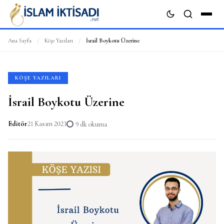
Ana Sayfa
/
Köşe Yazıları
/
İsrail Boykotu Üzerine
ARA
KÖŞE YAZILARI
İsrail Boykotu Üzerine
Editör
21 Kasım 2023
9 dk okuma