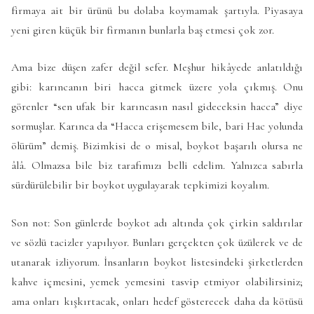
firmaya ait bir ürünü bu dolaba koymamak şartıyla. Piyasaya
yeni giren küçük bir firmanın bunlarla baş etmesi çok zor.
Ama bize düşen zafer değil sefer. Meşhur hikâyede anlatıldığı
gibi: karıncanın biri hacca gitmek üzere yola çıkmış. Onu
görenler “sen ufak bir karıncasın nasıl gideceksin hacca” diye
sormuşlar. Karınca da “Hacca erişemesem bile, bari Hac yolunda
ölürüm” demiş. Bizimkisi de o misal, boykot başarılı olursa ne
âlâ. Olmazsa bile biz tarafımızı belli edelim. Yalnızca sabırla
sürdürülebilir bir boykot uygulayarak tepkimizi koyalım.
Son not: Son günlerde boykot adı altında çok çirkin saldırılar
ve sözlü tacizler yapılıyor. Bunları gerçekten çok üzülerek ve de
utanarak izliyorum. İnsanların boykot listesindeki şirketlerden
kahve içmesini, yemek yemesini tasvip etmiyor olabilirsiniz;
ama onları kışkırtacak, onları hedef gösterecek daha da kötüsü