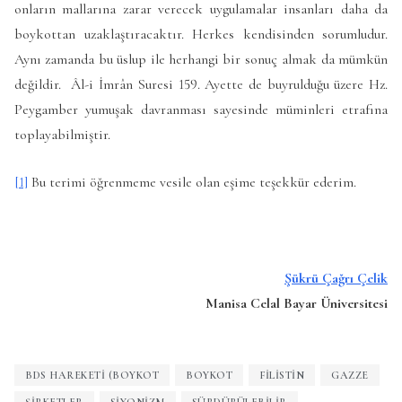
onların mallarına zarar verecek uygulamalar insanları daha da
boykottan uzaklaştıracaktır. Herkes kendisinden sorumludur.
Aynı zamanda bu üslup ile herhangi bir sonuç almak da mümkün
değildir. Âl-i İmrân Suresi 159. Ayette de buyrulduğu üzere Hz.
Peygamber yumuşak davranması sayesinde müminleri etrafına
toplayabilmiştir.
[1]
Bu terimi öğrenmeme vesile olan eşime teşekkür ederim.
Şükrü Çağrı Çelik
Manisa Celal Bayar Üniversitesi
BDS HAREKETI (BOYKOT
BOYKOT
FILISTIN
GAZZE