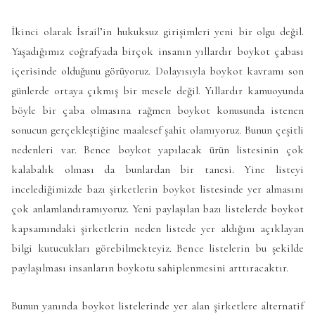
İkinci olarak İsrail’in hukuksuz girişimleri yeni bir olgu değil.
Yaşadığımız coğrafyada birçok insanın yıllardır boykot çabası
içerisinde olduğunu görüyoruz. Dolayısıyla boykot kavramı son
günlerde ortaya çıkmış bir mesele değil. Yıllardır kamuoyunda
böyle bir çaba olmasına rağmen boykot konusunda istenen
sonucun gerçekleştiğine maalesef şahit olamıyoruz. Bunun çeşitli
nedenleri var. Bence boykot yapılacak ürün listesinin çok
kalabalık olması da bunlardan bir tanesi. Yine listeyi
incelediğimizde bazı şirketlerin boykot listesinde yer almasını
çok anlamlandıramıyoruz. Yeni paylaşılan bazı listelerde boykot
kapsamındaki şirketlerin neden listede yer aldığını açıklayan
bilgi kutucukları görebilmekteyiz. Bence listelerin bu şekilde
paylaşılması insanların boykotu sahiplenmesini arttıracaktır.
Bunun yanında boykot listelerinde yer alan şirketlere alternatif