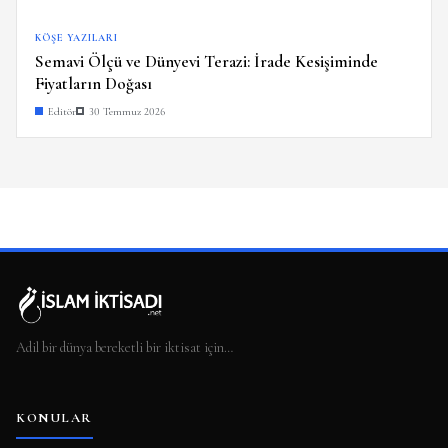
KÖŞE YAZILARI
Semavi Ölçü ve Dünyevi Terazi: İrade Kesişiminde
Fiyatların Doğası
Editör
30 Temmuz 2026
Adil bir dünya bereketli bir iktisat için…
KONULAR