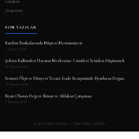
Gündem
Araştırma
SON YAZILAR
Katılım Bankalarında Müşteri Memnuniyeti
3 Ağustos 2026
Şehrin Kalbinden Hayatın Merkezine: Camileri Yeniden Düşünmek
30 Temmuz 2026
Semavi Ölçü ve Dünyevi Terazi: İrade Kesişiminde Fiyatların Doğası
30 Temmuz 2026
Fiyatı Olanın Değeri: İktisat ve Ahlakın Çatışması
9 Temmuz 2026
© 2026 İslam İktisadı — Tüm hakları saklıdır.