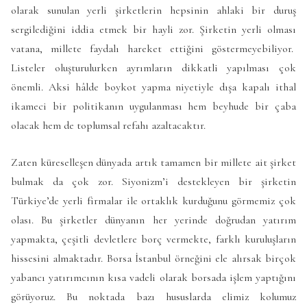
olarak sunulan yerli şirketlerin hepsinin ahlaki bir duruş
sergilediğini iddia etmek bir hayli zor. Şirketin yerli olması
vatana, millete faydalı hareket ettiğini göstermeyebiliyor.
Listeler oluşturulurken ayrımların dikkatli yapılması çok
önemli. Aksi hâlde boykot yapma niyetiyle dışa kapalı ithal
ikameci bir politikanın uygulanması hem beyhude bir çaba
olacak hem de toplumsal refahı azaltacaktır.
Zaten küreselleşen dünyada artık tamamen bir millete ait şirket
bulmak da çok zor. Siyonizm’i destekleyen bir şirketin
Türkiye’de yerli firmalar ile ortaklık kurduğunu görmemiz çok
olası. Bu şirketler dünyanın her yerinde doğrudan yatırım
yapmakta, çeşitli devletlere borç vermekte, farklı kuruluşların
hissesini almaktadır. Borsa İstanbul örneğini ele alırsak birçok
yabancı yatırımcının kısa vadeli olarak borsada işlem yaptığını
görüyoruz. Bu noktada bazı hususlarda elimiz kolumuz