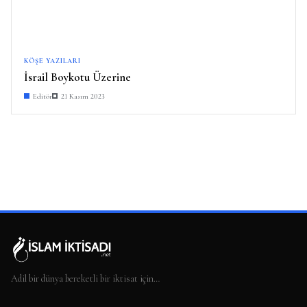
KÖŞE YAZILARI
İsrail Boykotu Üzerine
Editör
21 Kasım 2023
Adil bir dünya bereketli bir iktisat için…