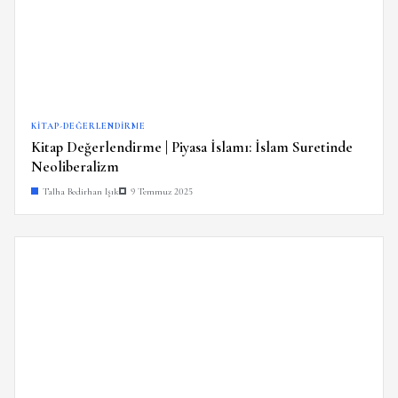
KITAP-DEĞERLENDIRME
Kitap Değerlendirme | Piyasa İslamı: İslam Suretinde
Neoliberalizm
Talha Bedirhan Işık
9 Temmuz 2025