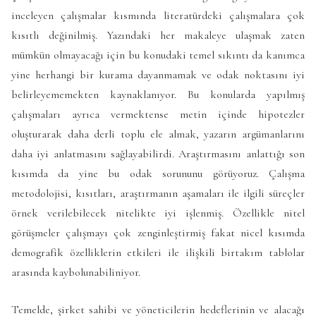
inceleyen çalışmalar kısmında literatürdeki çalışmalara çok
kısıtlı değinilmiş. Yazındaki her makaleye ulaşmak zaten
mümkün olmayacağı için bu konudaki temel sıkıntı da kanımca
yine herhangi bir kurama dayanmamak ve odak noktasını iyi
belirleyememekten kaynaklanıyor. Bu konularda yapılmış
çalışmaları ayrıca vermektense metin içinde hipotezler
oluşturarak daha derli toplu ele almak, yazarın argümanlarını
daha iyi anlatmasını sağlayabilirdi. Araştırmasını anlattığı son
kısımda da yine bu odak sorununu görüyoruz. Çalışma
metodolojisi, kısıtları, araştırmanın aşamaları ile ilgili süreçler
örnek verilebilecek nitelikte iyi işlenmiş. Özellikle nitel
görüşmeler çalışmayı çok zenginleştirmiş fakat nicel kısımda
demografik özelliklerin etkileri ile ilişkili birtakım tablolar
arasında kaybolunabiliniyor.
Temelde, şirket sahibi ve yöneticilerin hedeflerinin ve alacağı