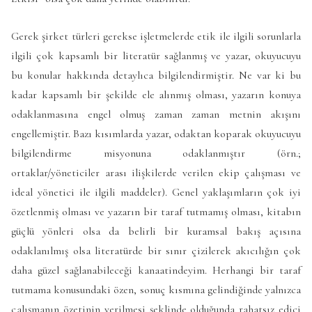
Gerek şirket türleri gerekse işletmelerde etik ile ilgili sorunlarla
ilgili çok kapsamlı bir literatür sağlanmış ve yazar, okuyucuyu
bu konular hakkında detaylıca bilgilendirmiştir. Ne var ki bu
kadar kapsamlı bir şekilde ele alınmış olması, yazarın konuya
odaklanmasına engel olmuş zaman zaman metnin akışını
engellemiştir. Bazı kısımlarda yazar, odaktan koparak okuyucuyu
bilgilendirme misyonuna odaklanmıştır (örn.;
ortaklar/yöneticiler arası ilişkilerde verilen ekip çalışması ve
ideal yönetici ile ilgili maddeler). Genel yaklaşımların çok iyi
özetlenmiş olması ve yazarın bir taraf tutmamış olması, kitabın
güçlü yönleri olsa da belirli bir kuramsal bakış açısına
odaklanılmış olsa literatürde bir sınır çizilerek akıcılığın çok
daha güzel sağlanabileceği kanaatindeyim. Herhangi bir taraf
tutmama konusundaki özen, sonuç kısmına gelindiğinde yalnızca
çalışmanın özetinin verilmesi şeklinde olduğunda rahatsız edici